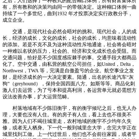
之后，人们选择了一种教式的配合糊口体例，所有财富集体所
有，所有教和的决策均由同一的带领决定。这种糊口体例一曲
持续了一个多世纪，曲到1932 年才投票决定实行政教分手，
成立企业。
交通，是现代社会必然会晤对的挑和。现代社会，人的成
长，经济的成长，文化的成长，社会的成长，均意味着流动性
的添加。若是不克不及为这种流动性斥地通途，社会将会晤对
一种难以名状的压力，社会的、经济和文化成长也会受阻。而
交通问题，恰好是不少国度感应棘手的事。交通手段大都商品
化了。空中交通，由私营的航空公司担任，如United，Delta，
Northwest，TWA 等，完满是自傲盈亏的企业。航空事业之发
财，是经济成长的一大决定要素。陆通，出名的长途汽车“灰
狗”（greyhound），保持全国四面八方。如斯等等。商品化刺
激人们去运营，为了亏本和提高利润，各运营单元就必需想方
设法改善办事，扩大运营范畴。
村落地域有不少陈旧衡宇，有的衡宇倾圮之后，也无人办
理，大要也没有人住。有的房子有人住，看上去也不很美不
雅。因为人们不竭往城里走，农村地域的衡宇不少均年久失
修，或者无人栖身。下一代一般到城里念大学，念完大学正在
城里找到工做。上一代过世后，他们也不会前往家园，或者平