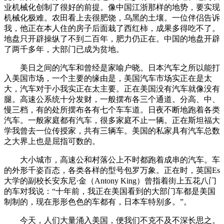
业机械化创制了很好的前提。像中国江浙那样的地势，要实现
机械化极难。农田看上去很肥饶，乌黑的土壤。一位伴侣告诉
我，他正在本人住的房子后面栽了西红柿，成果多得吃不了。
地盘只开辟操纵了不到二百年，肥力仍正在。中国的地盘开辟
了两千多年，大部门已成为贫地。
美日之间的汽车和曾经是家喻户晓。日本汽车之所以能打
入美国市场，一个主要的缘由是，美国汽车市场实正在是太
大，汽车对于小我实正在太主要。正在美国没有汽车就像没有
腿。高速公系统十分发财，一般摆布各三个通道。分高、中、
慢三档，有的处所摆布各有七个车车道。日夜不断地跑着各类
汽车。一般家庭都有汽车，很多家庭不止一辆。正在斯坦福大
学我曾去一位传授家，共有三辆车。美国的私家具有汽车总数
之大界上也是屈指可数的。
大小城市，高速公和村落公上不时都跑着成串的汽车。车
的外形千姿百态，各类各样的型号包罗万象。正在时，英国Es
大学的副校长安东尼·金（Antony King）曾指着街上五花八门
的车对我说：“十年前，我正在美国看到的大部门车都是美国
制制的，现在形形色色的车都有，日本车特别多。”。
今天，人们大量涌入美国，便我们不克不及不深长思之。