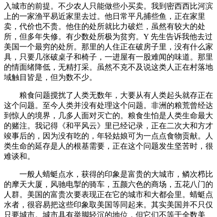
入城市的前提。不少农人只能做些小买卖。我到密西西比河滨
上的一家渔平易近家里去过。他日常平凡捕些鱼，正在家里
卖，代价也不贵。他住的处所就比力破烂，虽然有较大的处
所，但多年失修。有少数处所极为贫穷。Y 先生告诉我他去过
美国一个最穷的处所。那里的人住正在破房子里，没有什么家
具，只要几张破桌子和椅子，一进屋有一股难闻的味道。那里
的情面绪降低，无精打采。虽然不克不及说这类人正在村落地
域触目皆是，但为数不少。
粮食问题搅扰了人类无数年，大要从有人类起头就存正在
这个问题。至今人类并没有处理这个问题。非洲的粮荒曾经达
到惊人的境界，几多人面对灭亡的。粮食生怕是人类生命最大
的赌注。我记得《和平风云》里已经记录，正在二次大和方才
竣事后的，因为没有吃的，年轻姑娘可为一点点食物贡献。人
类生命的延存是人的根基需要，正在这个问题发生坚苦时，很
难谈和。
一般人蜻蜓点水，获得的印象是富贵的大城市，鳞次栉比
的摩天大厦，风驰电掣的骑车，五颜六色的商场，五花八门的
人群。美国的富贵次要表现正在它的城市和大都会里。蜻蜓点
水者，很容易把这些印象取美国等同起来。其实美国并不只仅
只要城市。城市具有举脚轻沉的地位，但它们不等于全数美