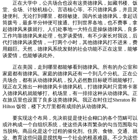
正在大学中，公共场合也设有这类德律风，如藏书楼、饭
堂、会场、计较机核心、言语核心等。不只德律风多，并且灵
捷便利。无论打到哪里，都很敏捷。国内长途德律风，拿起话
筒拨号，最多半分钟便可接通。打到世界各地，也不费事，拿
起德律风来拨就行。人们处事地一大特点是操纵德律风，良多
工作均靠德律风来处理，包罗谈爱情。有不少家长对我说，后
代打德律风谈爱情，一打两个小时，其他德律风打不进来，费
用颇巨。天然，德律风系统发财的社会功能不正在这里，能够
谈爱情，也能够谈此外。
正在美国，走到哪里都能够看到德律风。所有的办公室和
家庭都有德律风。家庭的德律风还有一个到几个分机。正在公
共场合，都有从动德律风机，投入必然数目标硬币就能够打。
现正在又推出一种德律风卡德律风机，打德律风时只需将卡塞
入德律风机就能够打。机场里，有一排排这种从动德律风。正
在旅店里也设置了良多这类德律风。我正在时住过Sheraton 和
Hilton 饭馆，楼下大厅里都有成排的从动德律风。
要实现这个布局，先决前提是使社会糊口的各个范畴可以
或许构成一个自组织系统，使这些具体而繁杂的勾当范围取勾
当脱钩。商品化是这个过程的催化剂。住房、食物、交通、就
业、教育这些问题是搅扰每一个社会的根基难题。不少为这些