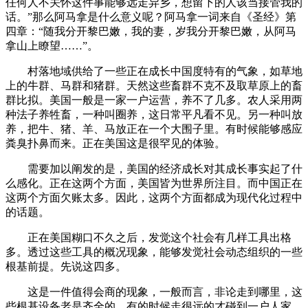
任何人不关怀这件事能够远走异乡，想留下的人该当接管我的
话。”那么阿马拿是什么意义呢？阿马拿一词来自《圣经》第
四章：“随我分开黎巴嫩，我的妻，岁我分开黎巴嫩，从阿马
拿山上瞭望……”。
村落地域供给了一些正在成长中国度特有的气象，如草地
上的牛群、马群和猪群。天然这些畜群不克不及取草原上的畜
群比拟。美国一般是一家一户运营，养不了几多。农人采用两
种法子养牲畜，一种叫圈养，这日常平凡看不见。另一种叫放
养，把牛、猪、羊、马放正在一个大围子里。有时候能够感应
粪臭扑鼻而来。正在美国这是很罕见的体验。
需要加以阐发的是，美国的经济成长对其成长事实起了什
么感化。正在这两个方面，美国皆为世界所注目。而中国正在
这两个方面欠账太多。因此，这两个方面都成为现代化过程中
的话题。
正在美国糊口不久之后，发觉这个社会有几样工具出格
多。透过这些工具的概况现象，能够发觉社会动态组织的一些
根基前提。先说这四多。
这是一件值得会商的现象，一般而言，非论走到哪里，这
些根基设备老是齐全的。有的时候走很远的才碰到一户人家。