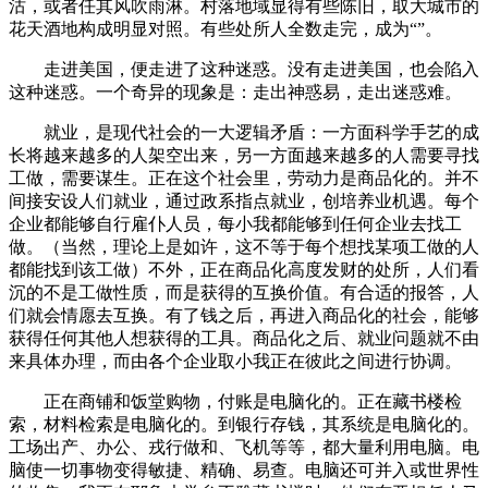
沽，或者任其风吹雨淋。村落地域显得有些陈旧，取大城市的
花天酒地构成明显对照。有些处所人全数走完，成为“”。
走进美国，便走进了这种迷惑。没有走进美国，也会陷入
这种迷惑。一个奇异的现象是：走出神惑易，走出迷惑难。
就业，是现代社会的一大逻辑矛盾：一方面科学手艺的成
长将越来越多的人架空出来，另一方面越来越多的人需要寻找
工做，需要谋生。正在这个社会里，劳动力是商品化的。并不
间接安设人们就业，通过政系指点就业，创培养业机遇。每个
企业都能够自行雇仆人员，每小我都能够到任何企业去找工
做。（当然，理论上是如许，这不等于每个想找某项工做的人
都能找到该工做）不外，正在商品化高度发财的处所，人们看
沉的不是工做性质，而是获得的互换价值。有合适的报答，人
们就会情愿去互换。有了钱之后，再进入商品化的社会，能够
获得任何其他人想获得的工具。商品化之后、就业问题就不由
来具体办理，而由各个企业取小我正在彼此之间进行协调。
正在商铺和饭堂购物，付账是电脑化的。正在藏书楼检
索，材料检索是电脑化的。到银行存钱，其系统是电脑化的。
工场出产、办公、戎行做和、飞机等等，都大量利用电脑。电
脑使一切事物变得敏捷、精确、易查。电脑还可并入或世界性