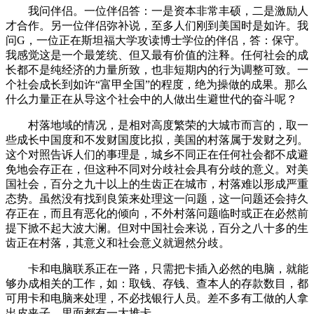
我问伴侣。一位伴侣答：一是资本非常丰硕，二是激励人
才合作。另一位伴侣弥补说，至多人们刚到美国时是如许。我
问G，一位正在斯坦福大学攻读博士学位的伴侣，答：保守。
我感觉这是一个最笼统、但又最有价值的注释。任何社会的成
长都不是纯经济的力量所致，也非短期内的行为调整可致。一
个社会成长到如许“富甲全国”的程度，绝为操做的成果。那么
什么力量正在从导这个社会中的人做出生避世代的奋斗呢？
村落地域的情况，是相对高度繁荣的大城市而言的，取一
些成长中国度和不发财国度比拟，美国的村落属于发财之列。
这个对照告诉人们的事理是，城乡不同正在任何社会都不成避
免地会存正在，但这种不同对分歧社会具有分歧的意义。对美
国社会，百分之九十以上的生齿正在城市，村落难以形成严重
态势。虽然没有找到良策来处理这一问题，这一问题还会持久
存正在，而且有恶化的倾向，不外村落问题临时或正在必然前
提下掀不起大波大澜。但对中国社会来说，百分之八十多的生
齿正在村落，其意义和社会意义就迥然分歧。
卡和电脑联系正在一路，只需把卡插入必然的电脑，就能
够办成相关的工作，如：取钱、存钱、查本人的存款数目，都
可用卡和电脑来处理，不必找银行人员。差不多有工做的人拿
出皮夹子，里面都有一大堆卡。