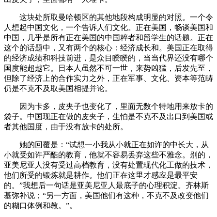
这块处所取曼哈顿区的其他地段构成明显的对照。一个令
人想起中国文化，一个告诉人们文化。正在美国，畅谈美国和
中国，几乎是所有正在美国的中国粹者和留学生的话题。正在
这个的话题中，又有两个的核心：经济成长和。美国正在取得
的经济成绩和科技前进，是众目睽睽的，当当代界还没有哪个
国度能超越它。日本人虽然不可一世，来势凶猛，后发先至，
但除了经济上的合作实力之外，正在军事、文化、资本等范畴
仍是不克不及取美国相提并论。
因为卡多，皮夹子也变化了，里面无数个特地用来放卡的
袋子。中国现正在做的皮夹子，生怕是不克不及出口到美国或
者其他国度，由于没有放卡的处所。
她的回覆是：“试想一小我从小就正在如许的中长大，从
小就受如许严酷的教育，他就不容易丢弃这些不雅念。别的，
亚美尼亚人没有受过高档教育，没有处置现代化工做的技术，
他们所受的锻炼就是耕作。他们正在这里才感应是最平安
的。”我想后一句话是亚美尼亚人最底子的心理积淀。齐林斯
基弥补说；“另一方面，美国他们有这种，不克不及改变他们
的糊口体例和教。”。