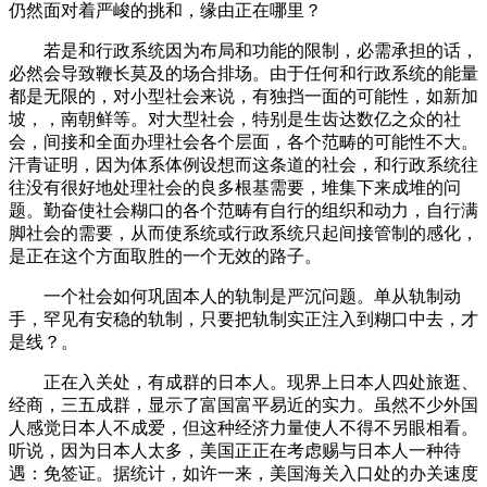
仍然面对着严峻的挑和，缘由正在哪里？
若是和行政系统因为布局和功能的限制，必需承担的话，
必然会导致鞭长莫及的场合排场。由于任何和行政系统的能量
都是无限的，对小型社会来说，有独挡一面的可能性，如新加
坡，，南朝鲜等。对大型社会，特别是生齿达数亿之众的社
会，间接和全面办理社会各个层面，各个范畴的可能性不大。
汗青证明，因为体系体例设想而这条道的社会，和行政系统往
往没有很好地处理社会的良多根基需要，堆集下来成堆的问
题。勤奋使社会糊口的各个范畴有自行的组织和动力，自行满
脚社会的需要，从而使系统或行政系统只起间接管制的感化，
是正在这个方面取胜的一个无效的路子。
一个社会如何巩固本人的轨制是严沉问题。单从轨制动
手，罕见有安稳的轨制，只要把轨制实正注入到糊口中去，才
是线？。
正在入关处，有成群的日本人。现界上日本人四处旅逛、
经商，三五成群，显示了富国富平易近的实力。虽然不少外国
人感觉日本人不成爱，但这种经济力量使人不得不另眼相看。
听说，因为日本人太多，美国正正在考虑赐与日本人一种待
遇：免签证。据统计，如许一来，美国海关入口处的办关速度