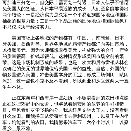
可加速三分之一。但交际上需要划一待遇，日本人似乎不情愿
免美国人的签证。从日本平易近族的成长，人们至多能够得出
两个结论：一是经济实力是决定一个平易近族国际地位和国际
抽象的根基力量；二是一个平易近族的国际地位和国际抽象并
不只仅取决于经济实力。
美国市场上各地域的产物都有，中国、、南朝鲜、日本、
牙买加、墨西哥等。世界各地域的精髓产物都涌向美国市场，
以换取美元。因为大师都想取得美元，构成强大的合作，产物
的质量很高，价钱却很低。这种情况形成美国市场空前的繁
荣。这是市场机制形成的成果，也是二次大和后布雷顿丛林会
议确定的美元的世界地位给美国带来的益处。当然，外国的产
物多量进入美国，冲击美国本身的工业，形成工场倒闭，赋闲
添加，这一点也不克不及不看到，所以商业和从义这两大一直
争斗不休。
正在东海岸和西海岸一些处所，不容易看到的农田和点缀
正在这些郊野中的农舍，也罕见看到安闲的放养的牛群和猪
群，罕见看到灰尘飞扬的公。我从纽黑文坐火车去，没有看到
什么农田。而我搭车从爱荷华市去伊利诺州、，以及正在内坐
车，均能看到的农田。我情愿乘汽车五、六个小时以上，以察
看乡土景不雅。