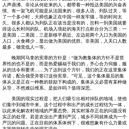
人声鼎沸。非论从何处来的人，都带着一种抵达美国的兴奋表
情。有一架飞机可能是从法国来的，很多人语。列队过关，等
了一个多小时，大师也象正在中国一样发牢骚，等的时间太
久。很多人都认为列队正在该当是没有的，岂料一到美国就要
排这么长时间的队。机场入境处的海关打点柜台分为三类：一
是美国，二美国，三是新移平易近。左边前两个入口为美国的
入口，火食稀少，显出做为美国的优胜。非美国，入关口人数
最多，顿觉低人一等。
晚期阿马拿的宪章的方针是：“做为教集体的方针不是世
界性的也不是的，而是热爱赐福于我们的，齐心合力伺服，服
从的法令和要求……为了达到这个方针，我们的正在这里集体
许诺，配合领受并签订这份宪章。”可见，这个集体最后的集
体从义是正在一种教的鼓励下构成的。集体从义必需有某种做
从导，不然难以维系。是如许吗？值得深思。
美国的现实过程是，把人们吸引出相对掉队的地域，使他
们集中到城市中来。这个过程中和出产的成长过程结为一体，
以此来化解农村地域的严重态势。其实村落存正在的问题没有
实正的处理。若是农业出产遭到严沉，城乡不同就将成为一个
严沉的问题。正在目前的体系体例下，很难想象有什么力量或
方策能扭转生齿的现实流向。