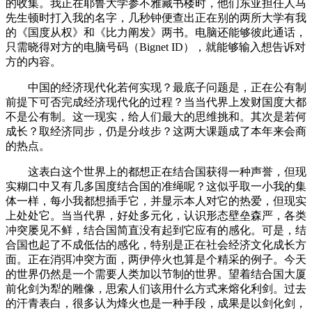
的收集。我正在耶鲁大学参不雅藏书楼时，他们东亚担任人马
先生顿时打入我的名字，几秒钟便查出正在别的两所大学有我
的《国度从权》和《比力阐发》两书。电脑还能够彼此通话，
只需晓得对方的电脑号码（Bignet ID），就能够输入想告诉对
方的内容。
中国的经济现代化若何实现？最底子问题是，正在公有制
前提下可否完成经济现代化的过程？当当代界上发财国度大都
不是公有制。这一现实，给人们最大的思维挑和。其次是若何
成长？取经济同步，仍是分歧步？这两大课题成了本年来会商
的热点。
这表白这个世界上的都想正在结合国获得一种声誉，但现
实糊口中又有几多国度结合国的准绳呢？这似乎取一小我的集
体一样，每小我都想插手它，并显示本人对它的热爱，但现实
上处处它。当当代界，好处多元化，认识形态壁垒森严，各类
冲突屡见不鲜，结合国简直没有起到它应有的感化。可是，结
合国也起了不成低估的感化，特别是正在社会经济文化成长方
面。正在消弭冲突方面，两伊停火也算是个精采的例子。今天
的世界仍然是一个需要人类加以节制的世界。望着结合国大厦
前化剑为犁的雕像，思索人们该用什么方式来熔化利剑。过去
的汗青表白，很多认为烽火也是一种手段，成果是以剑化剑，