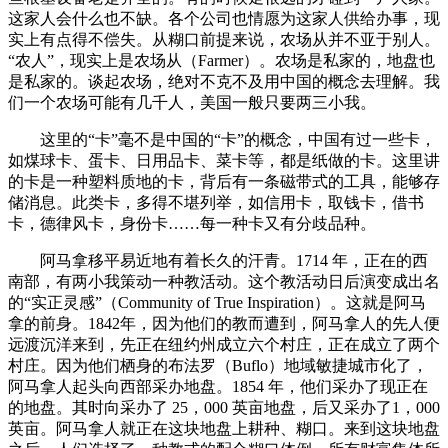
这家人会什么也不缺。各个公司也情愿为这家人供给办事，现
实上有点得不偿失。从糊口前提来说，农场从并不亚于别人。
“农人”，现实上是农场从（Farmer）。农场是私家的，地盘也
是私家的。谈起农场，绝对不克不及用中国的概念去理解。我
们一个农场可能有几千人，美国一般只要两三小我。
这里的“卡”毫不是中国的“卡”的概念，中国有过一些卡，
如煤球卡、蛋卡、日用品卡、菜卡等，都是纸做的卡。这里讲
的卡是一种塑料质地的卡，背后有一条磁带式的工具，能够存
储消息。此类卡，多得不堪列举，如信用卡，取钱卡，借书
卡，德律风卡，身份卡……每一种卡又有分歧品种。
阿马拿移平易近地有着长久的汗青。1714 年，正在的西
南部，有两小我策动一种教活动。这个教活动日后演变成出名
的“实正灵感”（Community of True Inspiration）。这就是阿马
拿的前身。1842年，因为他们的教而遭到，阿马拿人的先人便
远渡沉洋来到，先正在纽约州成立六个村庄，正在成立了两个
村庄。因为他们栖身的布法罗（Buflo）地域敏捷城市化了，
阿马拿人起头向西部采办地盘。1854 年，他们采办了现正在
的地盘。其时向采办了 25，000 英亩地盘，后又采办了1，000
英亩。阿马拿人就正在这块地盘上耕种、糊口。来到这块地盘