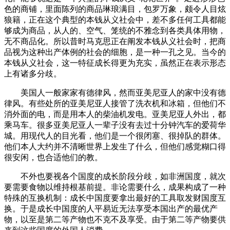
色的商铺，里面陈列的商品琳琅满目，包罗万象，颇令人目炫
狼籍，正在这个典型的本钱从义社会中，差不多任何工具都能
够成为商品，从人的、空气、笼统的不雅念到各类具体用物，
无不商品化。所以昔时马克思正在阐发本钱从义社会时，把商
品视为这种出产体例的社会的细胞，是一种一孔之见。当今的
本钱从义社会，这一特征成长得更为充实，虽然正在表示形态
上有诸多分歧。
美国人一般家家有德律风，然而亚美尼亚人的家中没有德
律风。有些处所的亚美尼亚人接管了洗衣机和冰箱，但他们不
消外面的电，而是用本人的柴油机发电。亚美尼亚人外出，都
乘马车。很多亚美尼亚人一辈子没有去过十分钟汽车的爱荷华
城。用现代人的目光看，他们是一个很闭塞、很掉队的群体。
他们本人大约并不清晰世界上发生了什么，但他们感觉糊口得
很安闲，也合适他们的教。
不外也要视各个国度的成长阶段分歧，如非洲国度，就次
要需要食物以维持根基前提。非论需要什么，成果构成了一种
特殊的互换机制：成长中国度要拿出最好的工具取发财国度互
换。于是成长中国度的人平易近无法享受本国出产的最优产
物，以至是第二等产物也不克不及享受。由于第二等产物要供