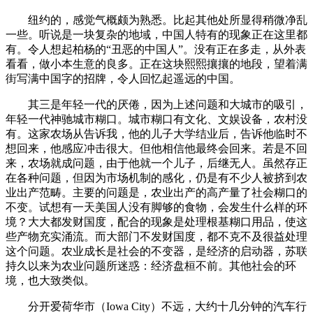
纽约的，感觉气概颇为熟悉。比起其他处所显得稍微净乱
一些。听说是一块复杂的地域，中国人特有的现象正在这里都
有。令人想起柏杨的“丑恶的中国人”。没有正在多走，从外表
看看，做小本生意的良多。正在这块熙熙攘攘的地段，望着满
街写满中国字的招牌，令人回忆起遥远的中国。
其三是年轻一代的厌倦，因为上述问题和大城市的吸引，
年轻一代神驰城市糊口。城市糊口有文化、文娱设备，农村没
有。这家农场从告诉我，他的儿子大学结业后，告诉他临时不
想回来，他感应冲击很大。但他相信他最终会回来。若是不回
来，农场就成问题，由于他就一个儿子，后继无人。虽然存正
在各种问题，但因为市场机制的感化，仍是有不少人被挤到农
业出产范畴。主要的问题是，农业出产的高产量了社会糊口的
不变。试想有一天美国人没有脚够的食物，会发生什么样的环
境？大大都发财国度，配合的现象是处理根基糊口用品，使这
些产物充实涌流。而大部门不发财国度，都不克不及很益处理
这个问题。农业成长是社会的不变器，是经济的启动器，苏联
持久以来为农业问题所迷惑：经济盘桓不前。其他社会的环
境，也大致类似。
分开爱荷华市（Iowa City）不远，大约十几分钟的汽车行