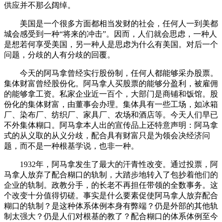
供应并不那么阔绰。
美国是一个很多方面都相当发财的社会，任何人一到美都
城会感受到一种“将来的冲击”。因而，人们就会思虑，一种人
是想若何享受美国，另一种人是思虑为什么有美国。对后一个
问题，分歧的人有分歧的回覆。
今天的阿马拿曾经实行股份制，任何人都能够采办股票。
集体财富曾经股份化。阿马拿人买股票的能够分盈利，被雇佣
的能够拿工资。私家企业近一百个，大部门是商铺和饭馆。股
份化的集体财富，由董事会办理。集体具有一些工场，如冰箱
厂、染布厂、纺织厂、家具厂、农场和酒店等。今天人们早已
不外集体糊口。阿马拿本人出的宣传品上还特意声明：阿马拿
式的从义取的从义分歧，配合具有财富只是为领会决经济问
题，而不是一种根基学说，也非一种。
1932年，阿马拿发生了最大的汗青性改变。通过投票，阿
马拿人放弃了配合糊口的轨制，大踏步地转入了包抄着他们的
企业的轨制。政教分手，的长老不再担任带领的全数事务。这
个改变十分值得切磋。事实是什么要素促使阿马拿人放弃配合
糊口的轨制？是这种体系体例本身有弊端？仍是外部的其他轨
制太强大？仍是人们对根基的教了？配合糊口的体系体例至今