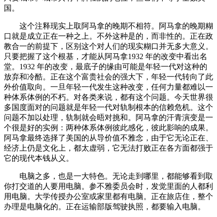
国。
这个注释现实上取阿马拿的晚期不相符。阿马拿的晚期糊
口就是成立正在一种之上。不外这种是的，而非性的。正在政
教合一的前提下，区别这个对人们的现实糊口并无多大意义。
只要把握了这个根基，才能从阿马拿1932 年的改变中看出名
堂。1932 年的改变，最底子的缘由可能是年轻一代对这种的
放弃和冷酷。正在这个富贵社会的强大下，年轻一代转向了此
外价值取向。一旦年轻一代发生这种改变，任何力量都难以一
种体系体例的不朽。对各类来说，都有这个问题。今天世界很
多国度面对的问题就是年轻一代对轨制根本的信赖危机。这个
问题不加以处理，轨制就会晤对挑和。阿马拿的汗青演变是一
个很是好的实例：两种体系体例彼此感化，彼此影响的成果。
阿马拿最终选择了美国的从导价值不雅念，由于它无论正在、
经济上仍是文化上，都太虚弱，它无法打败正在各方面都强于
它的现代本钱从义。
电脑之多，也是一大特色。无论走到哪里，都能够看到取
你打交道的人要用电脑。参不雅委员会时，发觉里面的人都利
用电脑。大学传授办公室或家里都有电脑。正在旅店住，整个
办理是电脑化的。正在运输部版驾驶执照，都要输入电脑。