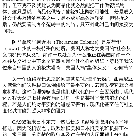
例，但不克不及就此认为商品化就必然能把工作做得浑然一
体。这只是说，商品化供给了使轻拆上阵的可能性。若是卷入
社会千头万绪的事务之中，是不成能高效运转的。但轻拆之
后，仍然要管制各个范畴中的勾当，只不外此时已由间接变为
间接。
阿马拿移平易近地（The Amana Colonies）是爱荷华
（Iowa）州的一块特殊的处所。美国人称之为美国的“社会从
义”或“集体从义”。如许一块处所为什么能正在美国如许一个
本钱从义社会中下来？它事实是个什么样的组织？惹起了我这
位来自中国的人的极大猎奇，美国人搞“集体从义”，若何搞？
另一个值得深长思之的问题就是“心理平安感”。亚美尼亚
人感觉他们这种糊口体例供给了最平安的，若是改变它就会是
危机和。这种心理惊骇也是他们现代化的一个主要缘由，现代
化过程天然是旧社会布局的过程，也是某种平安感消逝的过
程。若是人们均对平安的消逝感应害怕，现代化甚至任何社会
变化城市碰到强大非常的阻力。
CA985颠末日本东京，然后长途飞越波澜澎湃的承平洋，
抵达。因为飞机误点，取欧洲抵美和日本抵美的班机挤正在一
路。常日里十分宽敞的取行李及过海关的大厅显得十分拥堵，