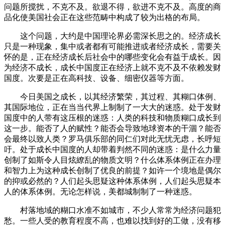
问题所搅扰，不克不及。欲退不得，欲进不克不及。高度的商
品化使美国社会正在这些范畴中构成了较为出格的布局。
这个问题，大约是中国理论界必需深长思之的。经济成长
只是一种现象，集中或者都有可能推进或者经济成长，需要关
怀的是，正在经济成长后社会中的哪些变化会有益于成长。因
为经济不成长，成长中国度正在经济上就不克不及不依赖发财
国度。次要是正在高科技、设备、细密仪器等方面。
今日美国之成长，以其经济繁荣，其过程、其糊口体例、
其国际地位，正在当当代界上制制了一大大的迷惑。处于发财
国度中的人带有这压根的迷惑：人类的科技和物质糊口成长到
这一步。能否了人的赋性？能否会导致地球资本的干涸？能否
会最终以致人类？罗马俱乐部的同仁们对此无忧无虑，长呼短
吁。处于成长中国度的人却带着判然不同的迷惑：是什么力量
创制了如斯令人目炫繚乱的物质文明？什么体系体例正在办理
和智力上为这种成长创制了优良的前提？如许一个境地是偶尔
的抑或必然的？人们起头思疑这种体系体例，人们起头思疑本
人的体系体例。无论怎样说，美都城制制了一种迷惑。
村落地域的糊口水准不如城市，不少人常常为经济问题犯
愁。一些人受的教育程度不高，也难以找到好的工做，没有移