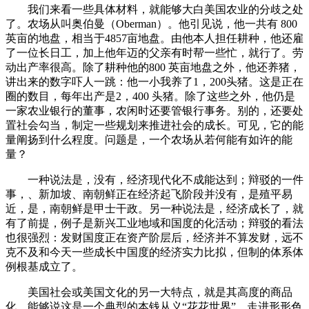
我们来看一些具体材料，就能够大白美国农业的分歧之处
了。农场从叫奥伯曼（Oberman）。他引见说，他一共有 800
英亩的地盘，相当于4857亩地盘。由他本人担任耕种，他还雇
了一位长日工，加上他年迈的父亲有时帮一些忙，就行了。劳
动出产率很高。除了耕种他的800 英亩地盘之外，他还养猪，
讲出来的数字吓人一跳：他一小我养了1，200头猪。这是正在
圈的数目，每年出产是2，400 头猪。除了这些之外，他仍是
一家农业银行的董事，农闲时还要管银行事务。别的，还要处
置社会勾当，制定一些规划来推进社会的成长。可见，它的能
量阐扬到什么程度。问题是，一个农场从若何能有如许的能
量？
一种说法是，没有，经济现代化不成能达到；辩驳的一件
事，、新加坡、南朝鲜正在经济起飞阶段并没有，是殖平易
近，是，南朝鲜是甲士干政。另一种说法是，经济成长了，就
有了前提，例子是新兴工业地域和国度的化活动；辩驳的看法
也很强烈：发财国度正在资产阶层后，经济并不算发财，远不
克不及和今天一些成长中国度的经济实力比拟，但制的体系体
例根基成立了。
美国社会或美国文化的另一大特点，就是其高度的商品
化。能够说这是一个典型的本钱从义“花花世界”。走进形形色