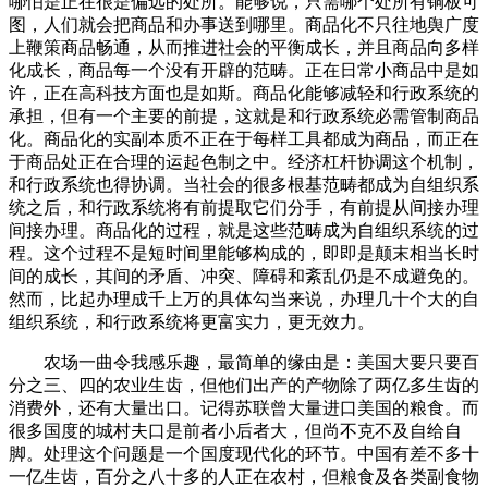
哪怕是正在很是偏远的处所。能够说，只需哪个处所有铜板可
图，人们就会把商品和办事送到哪里。商品化不只往地舆广度
上鞭策商品畅通，从而推进社会的平衡成长，并且商品向多样
化成长，商品每一个没有开辟的范畴。正在日常小商品中是如
许，正在高科技方面也是如斯。商品化能够减轻和行政系统的
承担，但有一个主要的前提，这就是和行政系统必需管制商品
化。商品化的实副本质不正在于每样工具都成为商品，而正在
于商品处正在合理的运起色制之中。经济杠杆协调这个机制，
和行政系统也得协调。当社会的很多根基范畴都成为自组织系
统之后，和行政系统将有前提取它们分手，有前提从间接办理
间接办理。商品化的过程，就是这些范畴成为自组织系统的过
程。这个过程不是短时间里能够构成的，即即是颠末相当长时
间的成长，其间的矛盾、冲突、障碍和紊乱仍是不成避免的。
然而，比起办理成千上万的具体勾当来说，办理几十个大的自
组织系统，和行政系统将更富实力，更无效力。
农场一曲令我感乐趣，最简单的缘由是：美国大要只要百
分之三、四的农业生齿，但他们出产的产物除了两亿多生齿的
消费外，还有大量出口。记得苏联曾大量进口美国的粮食。而
很多国度的城村夫口是前者小后者大，但尚不克不及自给自
脚。处理这个问题是一个国度现代化的环节。中国有差不多十
一亿生齿，百分之八十多的人正在农村，但粮食及各类副食物