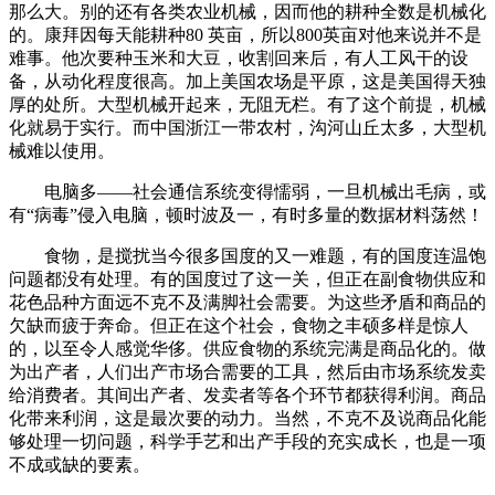
那么大。别的还有各类农业机械，因而他的耕种全数是机械化
的。康拜因每天能耕种80 英亩，所以800英亩对他来说并不是
难事。他次要种玉米和大豆，收割回来后，有人工风干的设
备，从动化程度很高。加上美国农场是平原，这是美国得天独
厚的处所。大型机械开起来，无阻无栏。有了这个前提，机械
化就易于实行。而中国浙江一带农村，沟河山丘太多，大型机
械难以使用。
电脑多——社会通信系统变得懦弱，一旦机械出毛病，或
有“病毒”侵入电脑，顿时波及一，有时多量的数据材料荡然！
食物，是搅扰当今很多国度的又一难题，有的国度连温饱
问题都没有处理。有的国度过了这一关，但正在副食物供应和
花色品种方面远不克不及满脚社会需要。为这些矛盾和商品的
欠缺而疲于奔命。但正在这个社会，食物之丰硕多样是惊人
的，以至令人感觉华侈。供应食物的系统完满是商品化的。做
为出产者，人们出产市场合需要的工具，然后由市场系统发卖
给消费者。其间出产者、发卖者等各个环节都获得利润。商品
化带来利润，这是最次要的动力。当然，不克不及说商品化能
够处理一切问题，科学手艺和出产手段的充实成长，也是一项
不成或缺的要素。