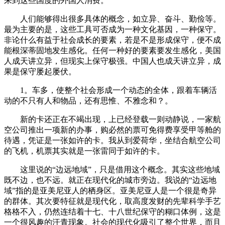
来到这些国度的外国人消费。
人们能够得出很多具体的概念，如立异、奋斗、勤俭等。
最为主要的是，这些工具可否成为一种文化基因，一种保守。
非论什么有益于社会成长的要素，若是不是形成保守，便不成
能根深蒂固地发生感化。任何一种好的要素要发生感化，美国
人成天讲立异，但现实上保守极强。中国人也成天讲立异，成
果是保守屡起屡伏。
1。车多，使整个社会形成一个动态的全体，跟着车辆活
动的不只有人和物品，还有思惟、不雅念和？。
新的卡还正在不竭出现，上已经登载一则动静说，一家航
空公司推出一项新的办事，购必然的票可免得费享受甲等舱的
待遇，凭证是一张如许的卡。我从到爱荷华，坐结合航空公司
的飞机，机票其实就是一张雷同于如许的卡。
这里说的“边远地域”，只是借用这个概念。其实这些地域
既不边，也不远。就正在现代化的城市旁边。我说的“边远地
域”指的是亚美尼亚人的栖身区。亚美尼亚人是一个很是奇异
的群体。其次要特征就是现代化，取高度发财的先辈科学手艺
格格不入，仍然连结着十七、十八世纪保守的糊口体例，这是
一个很风趣的汗青现象。社会的现代化吸引了整个世界，而且