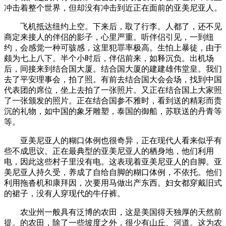
冲击着整个世界，但却没有冲击到近正在面前的亚美尼亚人。
飞机抵达纽约上空。下来后，取了行李。人都了，还不见
商定来接人的伴侣的影子，心里严重。听伴侣引见，一到纽
约，会感觉一种可骇感，这里犯罪率极高。生怕上暴徒，由于
颇为七上八下。半个小时后，伴侣前来，如释沉负。出机场
后，间接来到结合国大厦。结合国大厦的建建雄伟堂皇。我们
去了平安理事会，拍了照。有前去结合国大会会场，找到中国
代表团的席位，坐上去拍了一张照片。又正在结合国上大家照
了一张颁发的照片。正在结合国参不雅时，看到送的精彩而贵
沉的礼物，如中国的象牙雕塑，泰国的御船，苏联送的丹青等
等。
亚美尼亚人的糊口体例也很奇异，正在现代人看来似乎有
些不成思议。正在最典型的亚美尼亚人的栖身地，他们利用
电，因此这些村子里没有电。这表现着亚美尼亚人的自脚。亚
美尼亚人持久受，养成了自给自脚的糊口体例，不依托。他们
利用拖沓机和康拜因，次要用马做出产东西。妇女都穿戴旧式
的裙子，没有人穿现代的牛仔裤。
农业州一般具有泛博的农田，这是美国得天独厚的天然前
提。的农田，除了一些坡度之外，很少有山丘、河道。这为农