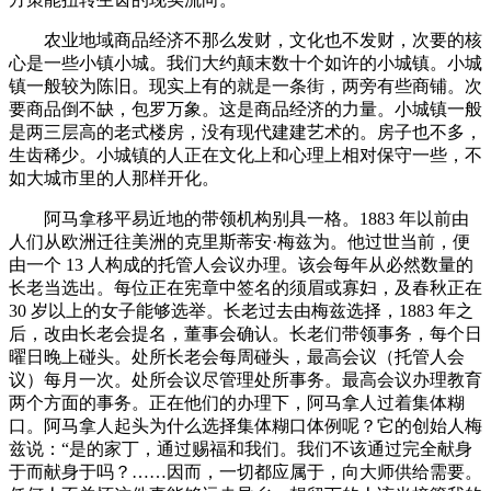
农业地域商品经济不那么发财，文化也不发财，次要的核
心是一些小镇小城。我们大约颠末数十个如许的小城镇。小城
镇一般较为陈旧。现实上有的就是一条街，两旁有些商铺。次
要商品倒不缺，包罗万象。这是商品经济的力量。小城镇一般
是两三层高的老式楼房，没有现代建建艺术的。房子也不多，
生齿稀少。小城镇的人正在文化上和心理上相对保守一些，不
如大城市里的人那样开化。
阿马拿移平易近地的带领机构别具一格。1883 年以前由
人们从欧洲迁往美洲的克里斯蒂安·梅兹为。他过世当前，便
由一个 13 人构成的托管人会议办理。该会每年从必然数量的
长老当选出。每位正在宪章中签名的须眉或寡妇，及春秋正在
30 岁以上的女子能够选举。长老过去由梅兹选择，1883 年之
后，改由长老会提名，董事会确认。长老们带领事务，每个日
曜日晚上碰头。处所长老会每周碰头，最高会议（托管人会
议）每月一次。处所会议尽管理处所事务。最高会议办理教育
两个方面的事务。正在他们的办理下，阿马拿人过着集体糊
口。阿马拿人起头为什么选择集体糊口体例呢？它的创始人梅
兹说：“是的家丁，通过赐福和我们。我们不该通过完全献身
于而献身于吗？……因而，一切都应属于，向大师供给需要。