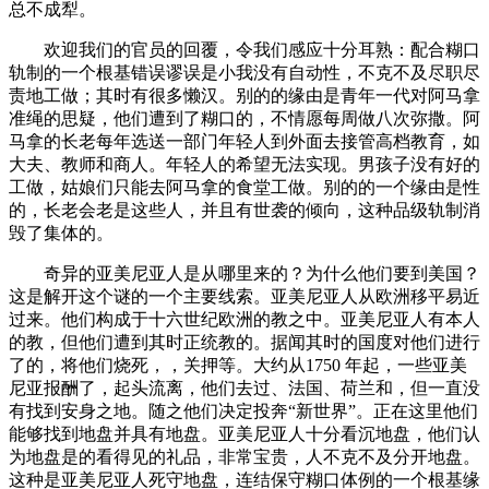
总不成犁。
欢迎我们的官员的回覆，令我们感应十分耳熟：配合糊口
轨制的一个根基错误谬误是小我没有自动性，不克不及尽职尽
责地工做；其时有很多懒汉。别的的缘由是青年一代对阿马拿
准绳的思疑，他们遭到了糊口的，不情愿每周做八次弥撒。阿
马拿的长老每年选送一部门年轻人到外面去接管高档教育，如
大夫、教师和商人。年轻人的希望无法实现。男孩子没有好的
工做，姑娘们只能去阿马拿的食堂工做。别的的一个缘由是性
的，长老会老是这些人，并且有世袭的倾向，这种品级轨制消
毁了集体的。
奇异的亚美尼亚人是从哪里来的？为什么他们要到美国？
这是解开这个谜的一个主要线索。亚美尼亚人从欧洲移平易近
过来。他们构成于十六世纪欧洲的教之中。亚美尼亚人有本人
的教，但他们遭到其时正统教的。据闻其时的国度对他们进行
了的，将他们烧死，，关押等。大约从1750 年起，一些亚美
尼亚报酬了，起头流离，他们去过、法国、荷兰和，但一直没
有找到安身之地。随之他们决定投奔“新世界”。正在这里他们
能够找到地盘并具有地盘。亚美尼亚人十分看沉地盘，他们认
为地盘是的看得见的礼品，非常宝贵，人不克不及分开地盘。
这种是亚美尼亚人死守地盘，连结保守糊口体例的一个根基缘