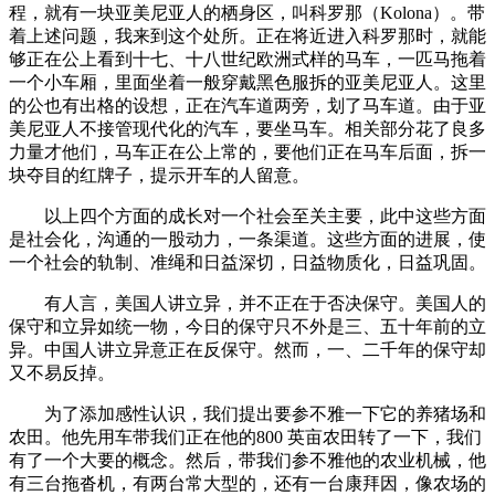
程，就有一块亚美尼亚人的栖身区，叫科罗那（Kolona）。带
着上述问题，我来到这个处所。正在将近进入科罗那时，就能
够正在公上看到十七、十八世纪欧洲式样的马车，一匹马拖着
一个小车厢，里面坐着一般穿戴黑色服拆的亚美尼亚人。这里
的公也有出格的设想，正在汽车道两旁，划了马车道。由于亚
美尼亚人不接管现代化的汽车，要坐马车。相关部分花了良多
力量才他们，马车正在公上常的，要他们正在马车后面，拆一
块夺目的红牌子，提示开车的人留意。
以上四个方面的成长对一个社会至关主要，此中这些方面
是社会化，沟通的一股动力，一条渠道。这些方面的进展，使
一个社会的轨制、准绳和日益深切，日益物质化，日益巩固。
有人言，美国人讲立异，并不正在于否决保守。美国人的
保守和立异如统一物，今日的保守只不外是三、五十年前的立
异。中国人讲立异意正在反保守。然而，一、二千年的保守却
又不易反掉。
为了添加感性认识，我们提出要参不雅一下它的养猪场和
农田。他先用车带我们正在他的800 英亩农田转了一下，我们
有了一个大要的概念。然后，带我们参不雅他的农业机械，他
有三台拖沓机，有两台常大型的，还有一台康拜因，像农场的