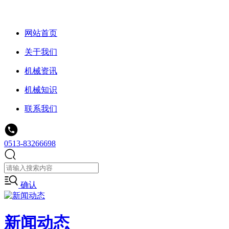
网站首页
关于我们
机械资讯
机械知识
联系我们
0513-83266698
确认
新闻动态