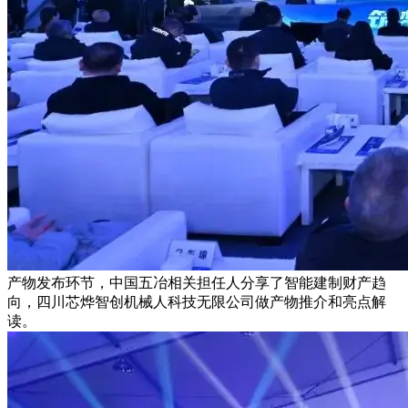
产物发布环节，中国五冶相关担任人分享了智能建制财产趋
向，四川芯烨智创机械人科技无限公司做产物推介和亮点解
读。