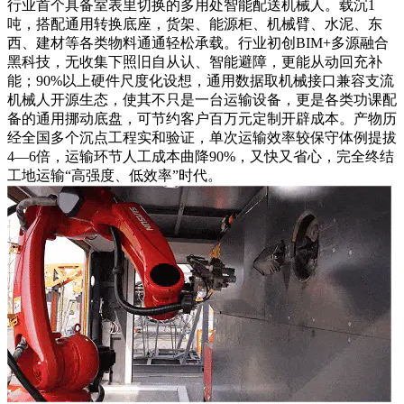
行业首个具备室表里切换的多用处智能配送机械人。载沉1
吨，搭配通用转换底座，货架、能源柜、机械臂、水泥、东
西、建材等各类物料通通轻松承载。行业初创BIM+多源融合
黑科技，无收集下照旧自从认、智能避障，更能从动回充补
能；90%以上硬件尺度化设想，通用数据取机械接口兼容支流
机械人开源生态，使其不只是一台运输设备，更是各类功课配
备的通用挪动底盘，可节约客户百万元定制开辟成本。产物历
经全国多个沉点工程实和验证，单次运输效率较保守体例提拔
4—6倍，运输环节人工成本曲降90%，又快又省心，完全终结
工地运输“高强度、低效率”时代。