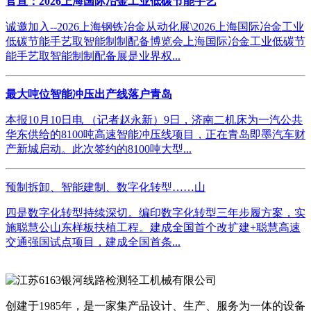
官宣：2026上海国际冶金工业低碳节能手艺
诚邀加入--2026上海钢铁冶金从动化展\2026上海国际冶金工业
低碳节能手艺取智能制制配备博览会上海国际冶金工业低碳节
能手艺取智能制制配备展是业界权...
最大吨位智能冲压出产线落户青岛
本报10月10日电 （记者赵永新）9日，济南二机床为一汽公共
华东供给的8100吨高速智能冲压线项目，正在青岛即墨汽车财
产新城启动。此次签约的8100吨大型...
预制拆卸、智能建制、数字化转型……山
四是数字化转型持续深切。编印数字化转型三年步履方案，实
施聪慧公山东样板扶植工程。建成全国首个改扩建+聪慧高速
交通强国试点项目，建成全国首条...
创建于1985年，是一家集产品设计、生产、服务为一体的设备