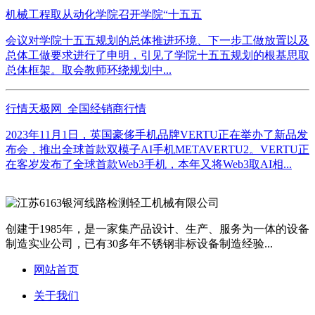
机械工程取从动化学院召开学院“十五五
会议对学院十五五规划的总体推进环境、下一步工做放置以及
总体工做要求进行了申明，引见了学院十五五规划的根基思取
总体框架。取会教师环绕规划中...
行情天极网_全国经销商行情
2023年11月1日，英国豪侈手机品牌VERTU正在举办了新品发
布会，推出全球首款双模子AI手机METAVERTU2。VERTU正
在客岁发布了全球首款Web3手机，本年又将Web3取AI相...
创建于1985年，是一家集产品设计、生产、服务为一体的设备
制造实业公司，已有30多年不锈钢非标设备制造经验...
网站首页
关于我们