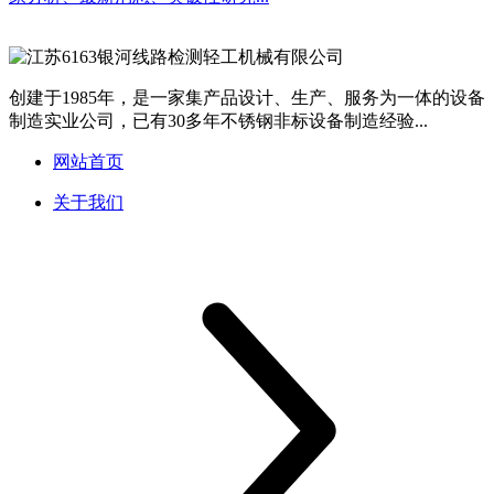
创建于1985年，是一家集产品设计、生产、服务为一体的设备
制造实业公司，已有30多年不锈钢非标设备制造经验...
网站首页
关于我们