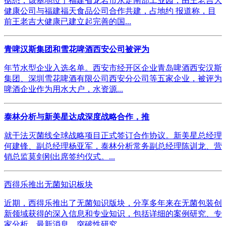
据悉，该基地位于福建省龙岩市永定南部工业园，由王老吉大
健康公司与福建福天食品公司合作共建，占地约 报道称，目
前王老吉大健康已建立起完善的国...
青啤汉斯集团和雪花啤酒西安公司被评为
年节水型企业入选名单。西安市经开区企业青岛啤酒西安汉斯
集团、深圳雪花啤酒有限公司西安分公司等五家企业，被评为
啤酒企业作为用水大户，水资源...
泰林分析与新美星达成深度战略合作，推
就干法灭菌线全球战略项目正式签订合作协议。新美星总经理
何建锋、副总经理杨亚军，泰林分析常务副总经理陈训龙、营
销总监莫剑刚出席签约仪式。...
西得乐推出无菌知识板块
近期，西得乐推出了无菌知识版块，分享多年来在无菌包装创
新领域获得的深入信息和专业知识，包括详细的案例研究、专
家分析、最新消息、突破性研究...