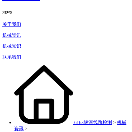
NEWS
关于我们
机械资讯
机械知识
联系我们
6163银河线路检测
>
机械
资讯
>