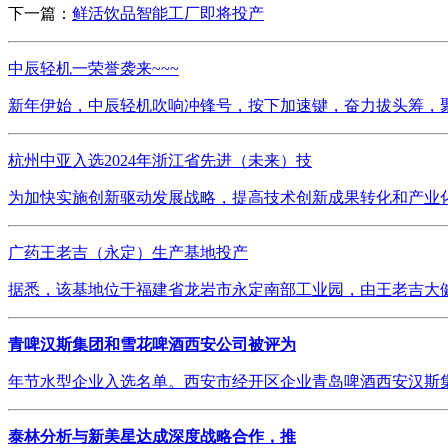
下一篇：
鲜活饮品智能工厂即将投产
中辰轻机一荣誉袭来~~~
新年伊始，中辰轻机吹响冲锋号，按下加速键，奋力拔头筹，聚
杭州中亚入选2024年浙江省先进（未来）技
为加快实施创新驱动发展战略，提高技术创新成果转化和产业化
广药王老吉（永定）生产基地投产
据悉，该基地位于福建省龙岩市永定南部工业园，由王老吉大健
青啤汉斯集团和雪花啤酒西安公司被评为
年节水型企业入选名单。西安市经开区企业青岛啤酒西安汉斯集
泰林分析与新美星达成深度战略合作，推