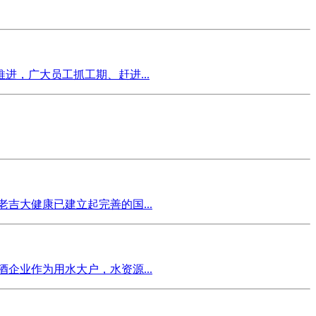
，广大员工抓工期、赶进...
吉大健康已建立起完善的国...
企业作为用水大户，水资源...