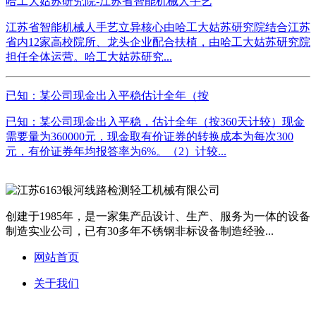
哈工大姑苏研究院-江苏省智能机械人手艺
江苏省智能机械人手艺立异核心由哈工大姑苏研究院结合江苏
省内12家高校院所、龙头企业配合扶植，由哈工大姑苏研究院
担任全体运营。哈工大姑苏研究...
已知：某公司现金出入平稳估计全年（按
已知：某公司现金出入平稳，估计全年（按360天计较）现金
需要量为360000元，现金取有价证券的转换成本为每次300
元，有价证券年均报答率为6%。（2）计较...
创建于1985年，是一家集产品设计、生产、服务为一体的设备
制造实业公司，已有30多年不锈钢非标设备制造经验...
网站首页
关于我们