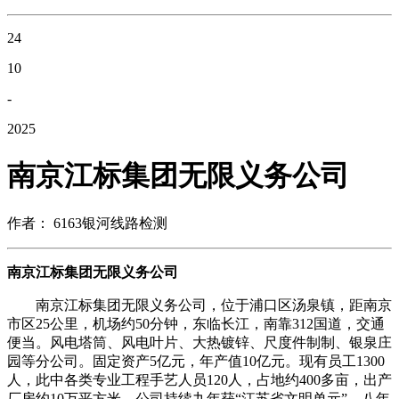
24
10
-
2025
南京江标集团无限义务公司
作者： 6163银河线路检测
南京江标集团无限义务公司
南京江标集团无限义务公司，位于浦口区汤泉镇，距南京
市区25公里，机场约50分钟，东临长江，南靠312国道，交通
便当。风电塔筒、风电叶片、大热镀锌、尺度件制制、银泉庄
园等分公司。固定资产5亿元，年产值10亿元。现有员工1300
人，此中各类专业工程手艺人员120人，占地约400多亩，出产
厂房约10万平方米。公司持续九年获“江苏省文明单元”、八年