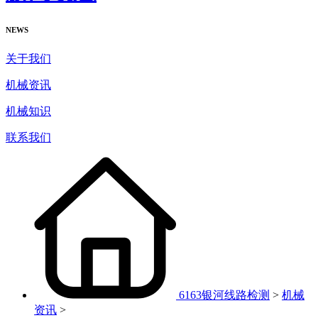
NEWS
关于我们
机械资讯
机械知识
联系我们
6163银河线路检测
>
机械
资讯
>