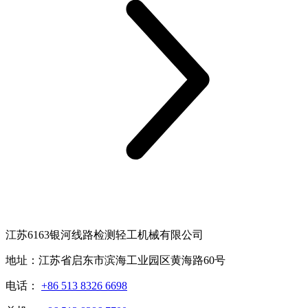
江苏6163银河线路检测轻工机械有限公司
地址：江苏省启东市滨海工业园区黄海路60号
电话：
+86 513 8326 6698