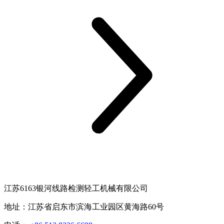
江苏6163银河线路检测轻工机械有限公司
地址：江苏省启东市滨海工业园区黄海路60号