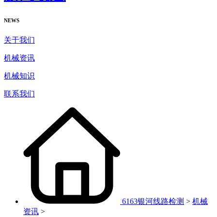
NEWS
关于我们
机械资讯
机械知识
联系我们
6163银河线路检测
>
机械
资讯
>