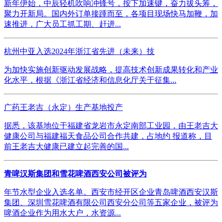
新年伊始，中辰轻机吹响冲锋号，按下加速键，奋力拔头筹，
聚力开新局。国内外订单接踵而至，各项目现场快马加鞭，加
速推进，广大员工抓工期、赶进...
杭州中亚入选2024年浙江省先进（未来）技
为加快实施创新驱动发展战略，提高技术创新成果转化和产业
化水平，根据《浙江省经济和信息化厅关于征集...
广药王老吉（永定）生产基地投产
据悉，该基地位于福建省龙岩市永定南部工业园，由王老吉大
健康公司与福建福天食品公司合作共建，占地约 报道称，目
前王老吉大健康已建立起完善的国...
青啤汉斯集团和雪花啤酒西安公司被评为
年节水型企业入选名单。西安市经开区企业青岛啤酒西安汉斯
集团、深圳雪花啤酒有限公司西安分公司等五家企业，被评为
啤酒企业作为用水大户，水资源...