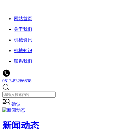
网站首页
关于我们
机械资讯
机械知识
联系我们
0513-83266698
确认
新闻动态