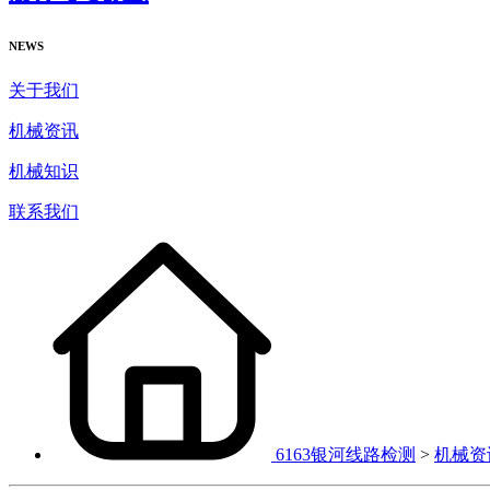
NEWS
关于我们
机械资讯
机械知识
联系我们
6163银河线路检测
>
机械资