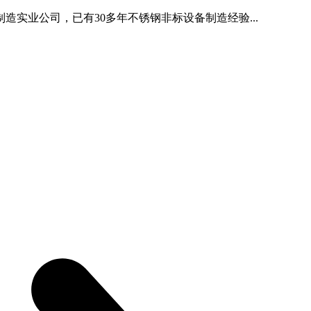
造实业公司，已有30多年不锈钢非标设备制造经验...