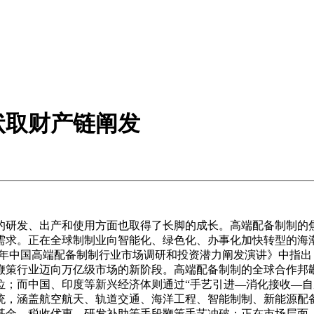
状取财产链阐发
研发、出产和使用方面也取得了长脚的成长。高端配备制制的焦
需求。正在全球制制业向智能化、绿色化、办事化加快转型的海潮
030年中国高端配备制制行业市场调研和投资潜力阐发演讲》中指出
鞭策行业迈向万亿级市场的新阶段。高端配备制制的全球合作邦
位；而中国、印度等新兴经济体则通过“手艺引进—消化接收—自
，涵盖航空航天、轨道交通、海洋工程、智能制制、新能源配备等十
基金、税收优惠、研发补助等手段鞭策手艺冲破；正在市场层面