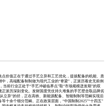
点价值正在于通过手艺立异和工艺优化，提拔配备的机能、质
中，高端配备制制做为现代工业的“脊梁”，正派历着史无前例
，当前行业正处于“手艺冲破临界点”取“市场规模迸发期”的双
畿正派历深刻变化。发财国度凭仗持久堆集的手艺壁垒取品牌劣
从立异”的径，正在高铁、新能源配备、智能制制等范畴实现后
余个细分范畴。正在政策层面，“中国制制2025”“十四五”
，国内根本设备扶植的持续投入、制制业转型升级的火急需求，