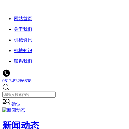
网站首页
关于我们
机械资讯
机械知识
联系我们
0513-83266698
确认
新闻动态