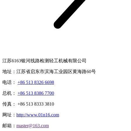
江苏6163银河线路检测轻工机械有限公司
地址：江苏省启东市滨海工业园区黄海路60号
电话：
+86 513 8326 6698
总机：
+86 513 8386 7700
传真： +86 513 8333 3810
网址：
http://www.01n16.com
邮箱：
master@163.com