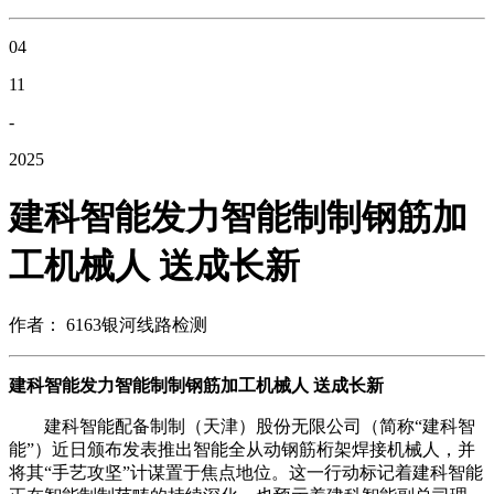
04
11
-
2025
建科智能发力智能制制钢筋加
工机械人 送成长新
作者： 6163银河线路检测
建科智能发力智能制制钢筋加工机械人 送成长新
建科智能配备制制（天津）股份无限公司（简称“建科智
能”）近日颁布发表推出智能全从动钢筋桁架焊接机械人，并
将其“手艺攻坚”计谋置于焦点地位。这一行动标记着建科智能