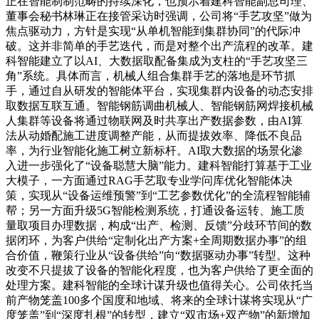
正在智能制制范畴的持续深化，也预示着建科智能副总司理、
董事会秘书林琳正在接管采访时强调，公司将“手艺攻坚”做为
焦点驱动力，方针是实现“从单机智能到集群协同”的代际冲
破。这并非简单的手艺迭代，而是对整个出产流程的改革。建
科智能建立了以AI、大数据取配备集成为支柱的“手艺攻坚三
角”系统。具体而言，机械人组合集群手艺的落地是环节抓
手，通过自从研发的智能体平台，实现集群内设备的动态安排
取数据互联互通。智能钢筋调曲机械人、智能钢筋网焊接机械
人集群等设备将通过物联网及时共享出产数据参数，由AI算
法从动婚配施工进度调整产能，从而提拔效率、降低不良品
率，为行业智能化施工树立新标杆。AI取大数据的场景化渗
入进一步强化了“设备聪慧大脑”能力。建科智能打算基于工业
大模子，一方面通过RAG手艺取专业学问库优化智能体决
策，实现从“设备运维预警”到“工艺参数优化”的全流程智能辅
帮；另一方面升级5G智能检测系统，打通设备运转、施工质
量取项目办理数据，构成“出产、检测、反馈”分歧环节间的数
据闭环，为客户供给“定制化出产方案+全周期数据办事”的组
合价值，鞭策行业从“设备供给”向“数据驱动办事”转型。这种
改变不只提拔了设备的智能化程度，也为客户供给了更全面的
处理方案。建科智能的全球计谋升级也值得关心。公司依托当
前产物笼盖100多个国度和地域、将来的全球计谋将实现从“广
度笼盖”到“深度扎根”的转型，建立“双市场+双产物”的新增加