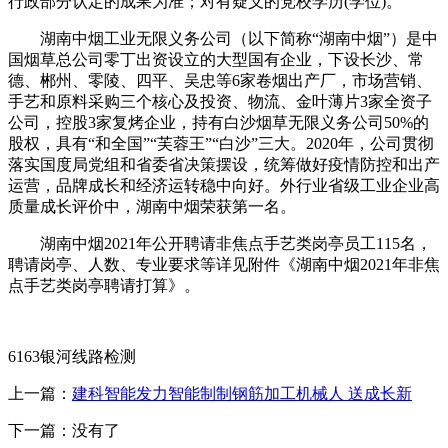
行政部分认定的成果为准；对有疑义的党校学历(学位)。
湖南中烟工业无限义务公司（以下简称“湖南中烟”）是中
国烟草总公司零丁出资设立的大型国有企业，下设长沙、常
德、郴州、零陵、四平、吴忠等6家卷烟出产厂，市场营销、
手艺和原料采购三个核心及投资、物流、金叶薄片3家全资子
公司，控股3家复烤企业，持有白沙烟草无限义务公司50%的
股权，具有“和全国”“芙蓉王”“白沙”三大。2020年，公司贯彻
落实国度局党组和省委省决策摆设，统筹做好疫情防控和出产
运营，品牌成长和经济运转稳中向好。外行业省级工业企业高
质量成长评价中，湖南中烟荣获第一名。
湖南中烟2021年公开聘请非焦点手艺类岗亭员工115名，
聘请岗亭、人数、专业要求等详见附件《湖南中烟2021年非焦
点手艺类岗亭聘请打算》。
6163银河线路检测
上一篇：
建科智能发力智能制制钢筋加工机械人 送成长新
下一篇：没有了