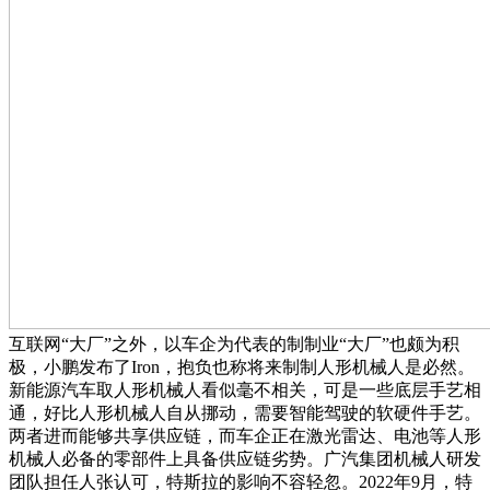
互联网“大厂”之外，以车企为代表的制制业“大厂”也颇为积
极，小鹏发布了Iron，抱负也称将来制制人形机械人是必然。
新能源汽车取人形机械人看似毫不相关，可是一些底层手艺相
通，好比人形机械人自从挪动，需要智能驾驶的软硬件手艺。
两者进而能够共享供应链，而车企正在激光雷达、电池等人形
机械人必备的零部件上具备供应链劣势。广汽集团机械人研发
团队担任人张认可，特斯拉的影响不容轻忽。2022年9月，特