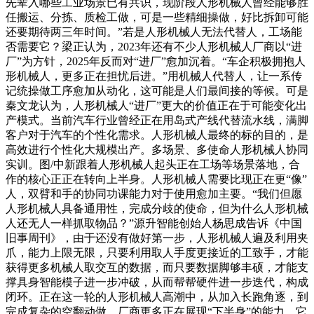
先辈入哪些工业场景已有共识，现阶段人形机械人曾经能够胜
任搬运、分拣、质检工做，可是一些精细操做，好比拆卸可能
还要期待两三年时间。”若是人形机械人无法代替人，工场能
否需要它？梁正认为，2023年还有不少人形机械人厂商以“进
厂”为方针，2025年反而对“进厂”愈加沉着。“车企积极拥抱人
形机械人，更多正在担忧后进。”用机械人代替人，让一系传
记统操做工序愈加从动化，这可能是人们最间接的等候。可是
秦文龙认为，人形机械人“进厂”更大的价值正在于可能变化出
产模式。当前汽车行业曾经正在用岛式产线代替流水线，满脚
客户对于汽车的个性化需求。人形机械人最终的标的目的，是
高效进行个性化大规模出产。多场景、多使命人形机械人协同
实训。图/中新跟着人形机械人起头正在工场等场景落地，合
作的核心正正在转向上半身。人形机械人需要比现正在更“像”
人，双臂和手的协同功课能力对于使用愈加主要。“我们但愿
人形机械人具备通用性，完成分歧的使命，但为什么人形机械
人还无人一样抓取物品？”源升智能创始人杨思成告诉《中国
旧事周刊》，由于还没有做好第一步，人形机械人遍及利用夹
爪，能力上限无限，只要利用取人手度更接近的工致手，才能
获得更多机械人取交互的数据，而只要数据脚够丰硕，才能支
撑具身智能模子进一步冲破，从而帮帮硬件进一步迭代，构成
闭环。正在这一轮的人形机械人高潮中，从加入长跑角逐，到
完成复杂的空翻动做，厂商更多正在展现“下半身”的能力。它