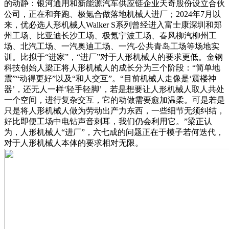
的动静：银河通用和新能源汽车供应链企业天奇股份设立合伙
公司，正在和奔跑、极氪合做落地机械人进厂；2024年7月以
来，优必选人形机械人Walker S系列曾经进入富士康深圳和郑
州工场、比亚迪长沙工场、极氪宁波工场、春风柳汽柳州工
场、北汽工场、一汽奥迪工场、一汽-公共青岛工场等场地实
训。比拟于“进家”，“进厂”对于人形机械人的要求更低。金钢
科技创始人梁正将人形机械人的成长分为三个阶段：“简单地
震”“动得更好”以及“和人交互”。“目前机械人走像是‘震楼神
器’，还无人一样‘轻手轻脚’，若是想要让人形机械人取人共处
一个空间，进行复杂交互，它的动做需要愈加温柔。可是若是
只是将人形机械人做为劳动出产力东西，一些细节无须纠结，
好比即便工场中电钻声音刺耳，我们仍会利用它。”梁正认
为，人形机械人“进厂”，六七成的问题正在于模子若何迭代，
对于人形机械人本体的要求相对无限。