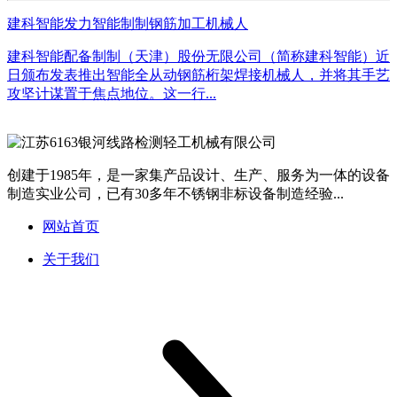
建科智能发力智能制制钢筋加工机械人
建科智能配备制制（天津）股份无限公司（简称建科智能）近
日颁布发表推出智能全从动钢筋桁架焊接机械人，并将其手艺
攻坚计谋置于焦点地位。这一行...
创建于1985年，是一家集产品设计、生产、服务为一体的设备
制造实业公司，已有30多年不锈钢非标设备制造经验...
网站首页
关于我们