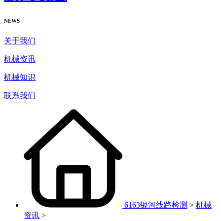
NEWS
关于我们
机械资讯
机械知识
联系我们
6163银河线路检测
>
机械
资讯
>