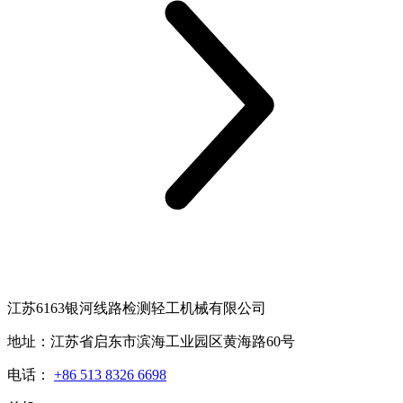
江苏6163银河线路检测轻工机械有限公司
地址：江苏省启东市滨海工业园区黄海路60号
电话：
+86 513 8326 6698