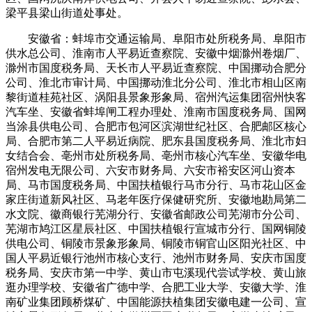
梁平县梁山街道处事处。
安徽省：蚌埠市交通运输局、阜阳市处所税务局、阜阳市
供水总公司、淮南市人平易近查察院、安徽中烟滁州卷烟厂、
滁州市国度税务局、天长市人平易近查察院、中国挪动合肥分
公司、淮北市审计局、中国挪动淮北分公司、淮北市相山区南
黎街道桂苑社区、涡阳县景象形象局、宿州汽运集团宿州快客
汽车坐、安徽省蚌埠闸工程办理处、淮南市国度税务局、国网
当涂县供电公司、合肥市包河区滨湖世纪社区、合肥邮区核心
局、合肥市第二人平易近病院、肥东县国度税务局、淮北市妇
女结合会、亳州市处所税务局、亳州市核心汽车坐、安徽华电
宿州发电无限公司、六安市财务局、六安市裕安区河山资本
局、马市国度税务局、中国扶植银行马市分行、马市花山区金
家庄街道新风社区、马老年医疗保健研究所、安徽地勘局第二
水文院、徽商银行芜湖分行、安徽省邮政公司芜湖市分公司、
芜湖市鸠江区星辰社区、中国扶植银行宣城市分行、国网铜陵
供电公司、铜陵市景象形象局、铜陵市铜官山区阳光社区、中
国人平易近银行池州市核心支行、池州市财务局、安庆市国度
税务局、安庆市第一中学、黄山市屯溪现代尝试学校、黄山旅
逛办理学校、安徽省广德中学、合肥工业大学、安徽大学、淮
南矿业集团顾桥煤矿、中国能源扶植集团安徽电建一公司、宣