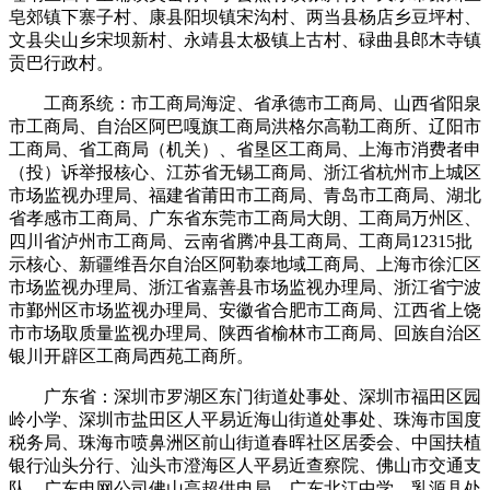
皂郊镇下寨子村、康县阳坝镇宋沟村、两当县杨店乡豆坪村、
文县尖山乡宋坝新村、永靖县太极镇上古村、碌曲县郎木寺镇
贡巴行政村。
工商系统：市工商局海淀、省承德市工商局、山西省阳泉
市工商局、自治区阿巴嘎旗工商局洪格尔高勒工商所、辽阳市
工商局、省工商局（机关）、省垦区工商局、上海市消费者申
（投）诉举报核心、江苏省无锡工商局、浙江省杭州市上城区
市场监视办理局、福建省莆田市工商局、青岛市工商局、湖北
省孝感市工商局、广东省东莞市工商局大朗、工商局万州区、
四川省泸州市工商局、云南省腾冲县工商局、工商局12315批
示核心、新疆维吾尔自治区阿勒泰地域工商局、上海市徐汇区
市场监视办理局、浙江省嘉善县市场监视办理局、浙江省宁波
市鄞州区市场监视办理局、安徽省合肥市工商局、江西省上饶
市市场取质量监视办理局、陕西省榆林市工商局、回族自治区
银川开辟区工商局西苑工商所。
广东省：深圳市罗湖区东门街道处事处、深圳市福田区园
岭小学、深圳市盐田区人平易近海山街道处事处、珠海市国度
税务局、珠海市喷鼻洲区前山街道春晖社区居委会、中国扶植
银行汕头分行、汕头市澄海区人平易近查察院、佛山市交通支
队、广东电网公司佛山高超供电局、广东北江中学、乳源县处