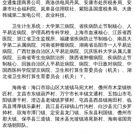
交通集团商界公司、商洛供电局丹凤、安康市处所税务局、安
康市社会福利院、岚皋县信用联社、紫阳县国度税务局、大唐
韩城第二发电公司、农业科技。
卫生计生系统：大学第三病院、省疾病防止节制核心、人
平易近病院、护理高档专科学校、上海市血液核心、江苏省西
医院、浙江省卫生监视所、福建省疾病防止节制核心、南昌大
学第二从属病院、河南省肿瘤病院、湖南省岳阳市一人平易近
病院、广西壮族自治区人平易近病院、沉庆医科大学从属儿童
病院、云南省寄生虫病防治所、陕西省肿瘤病院、疾病防止节
制核心、回族自治区人平易近病院、病院、中日敌对病院、中
国西医科学院望京病院、卫生和打算生育委员会（机关）、湖
北省卫生和打算生育委员会（机关）？。
海南省：海口市琼山区大坡镇马宛大村、儋州市木棠镇铁
匠村、文昌市东镇葫芦村、万宁市长丰镇文通村、五指山市毛
阳镇唐干村、澄迈县老城镇罗驿村、屯昌县西昌镇南田村、临
高县博厚镇乐豪村、昌江县石碌镇山竹沟村、白沙县元门乡罗
帅村、琼海市潭门镇、定安县龙门镇、乐东县利国镇、儋州市
那大镇、保亭县三道镇、陵水县光坡镇港尾新村、海南省国营
农场朝阳队。