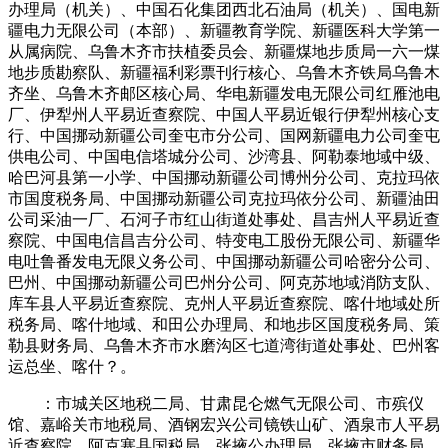
办理局（机关）、中国石化集团西北石油局（机关）、国电新
疆电力无限公司（本部）、新疆教育学院、新疆医科大学第一
从属病院、乌鲁木齐市扶植委员会、新疆煤地步质局一六一煤
地步质勘察队、新疆福利彩票刊行核心、乌鲁木齐铁局乌鲁木
齐坐、乌鲁木齐邮区核心局、华电新疆发电无限公司红雁池电
厂、伊犁州人平易近查察院、中国人平易近银行伊犁州核心支
行、中国挪动新疆公司奎屯市分公司、国网新疆电力公司奎屯
供电公司、中国电信塔城分公司、沙湾县、阿勒泰地域中级、
哈巴河县第一小学、中国挪动新疆公司博州分公司、克拉玛依
市国度税务局、中国挪动新疆公司克拉玛依分公司、新疆油田
公司采油一厂、石河子市红山街道处事处、昌吉州人平易近查
察院、中国电信昌吉分公司、特变电工股份无限公司、新疆华
电吐鲁番发电无限义务公司、中国挪动新疆公司哈密分公司、
巴州、中国挪动新疆公司巴州分公司、阿克苏地域消防支队、
库车县人平易近查察院、克州人平易近查察院、喀什地域处所
税务局、喀什地域、和田公办理局、和地步区国度税务局、策
勒县财务局、乌鲁木齐市水磨沟区七道湾街道处事处、巴州客
运总坐、喀什？。
：市城关区地税二局、甘肃昆仑燃气无限公司、市殡仪
馆、嘉峪关市地税局、酒钢宏兴公司镜铁山矿、酒泉市人平易
近查察院、阿克塞县国税局、张掖公办理局、张掖市财务局、