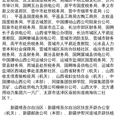
近查察院、左玉县国度税务局、朔城区平朔北御龙社区、忻州
市审计局、国网五台县供电公司、原平市国度税务局、孝义市
新义街道府区、晋中市处所税务局、晋中市烟草专卖局（公
司）、平遥县国度税务局、平遥县工商局古陶工商所、左权县
国度税务局、平遥古城景区、中国挪动山西公司阳泉分公司、
阳泉市处所税务局、阳泉市总工会、长治市郊区财务局、国网
长子县供电公司、山西省平顺公办理段、长治市城区人平易近
查察院、国网黎城县供电公司、晋城市消防支队、晋城市财务
局、高平市处所税务局、晋城市人平易近查察院、沁水县人力
资本和社会保障局、晋城市城区东街办扶植社区、临汾市处所
税务局、古县财务局、襄汾县财务局、国网翼城县供电公司、
中国挪动山西公司运城分公司、运城市盐湖区国度税务局、万
荣县财务局、芮城县处所税务局、国网绛县供电公司、运城市
盐湖区西城处事处圣惠桥社区、山西省财务厅（机关）、山西
收支境查验检疫局（机关）、山西省妇女结合会（机关）、中
国挪动山西公司（本部）、同煤集团技师学院、同煤集团晋华
宫矿、山西处所电力无限公司柳林分公司、山西大学、北方通
用动力集团六一六厂、太原市送泽区庙前街道南海街二社
区？。
新疆维吾尔自治区：新疆维吾尔自治区扶贫开辟办公室
（机关）、新疆邮政公司（本部）、新疆伊犁河道域开辟扶植