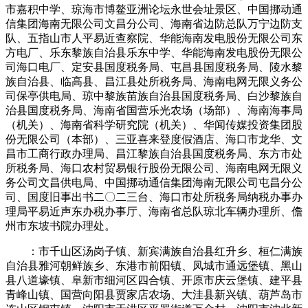
市嘉积中学、琼海市博鳌亚洲论坛永世会址景区、中国挪动通
信集团海南无限公司文昌分公司、海南省边防总队万宁边防支
队、五指山市人平易近查察院、华能海南发电股份无限公司东
方电厂、乐东黎族自治县乐东中学、华能海南发电股份无限公
司海口电厂、定安县国度税务局、屯昌县国度税务局、陵水黎
族自治县、临高县、昌江县处所税务局、海南电网无限义务公
司保亭供电局、琼中黎族苗族自治县国度税务局、白沙黎族自
治县国度税务局、海南省国营乐光农场（场部）、海南海事局
（机关）、海南省科学研究院（机关）、华闻传媒投资集团股
份无限公司（本部）、三亚喜来登度假酒店、海口市龙华、文
昌市工商行政办理局、昌江黎族自治县国度税务局、东方市处
所税务局、海口农村贸易银行股份无限公司、海南电网无限义
务公司文昌供电局、中国挪动通信集团海南无限公司屯昌分公
司、国度旧事出书二〇二三台、海口市处所税务局纳税办事办
理局平易近声东办税办事厅、海南省总队琼北车辆办理所、儋
州市东坡书院办理处。
：市千山区汤岗子镇、新宾满族自治县红升乡、桓仁满族
自治县雅河朝鲜族乡、东港市前阳镇、凤城市通远堡镇、黑山
县八道壕镇、阜新市细河区四合镇、开原市庆云堡镇、建平县
青峰山镇、国营向阳县贾家店农场、大洼县新兴镇、葫芦岛市