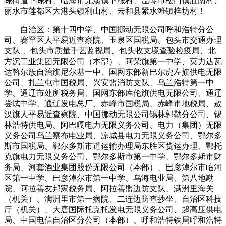
陈街道下陈村、临海市尤溪镇下涨村、温岭市松门镇胜南村、
丽水市莲都区大港头镇利山村、云和县紧水滩镇梓坊村！
自治区：第十四中学、中国挪动无限公司呼和浩特分公
司、赛罕区人平易近查察院、玉泉区国税局、包头市交通办理
支队 、包头市质量手艺监视局、包头收支境查验检疫局、北
方沉工业集团无限公司（本部）、阿荣旗第一中学、莫力达瓦
达斡尔族自治旗尼尔基一中、国网东部新巴尔虎左旗供电无限
公司、扎兰屯市国税局、兴安盟消防支队、乌兰浩特第一中
学、通辽市处所税务局、国网东部库伦旗供电无限公司、通辽
尝试中学、通辽发电总厂、赤峰市国税局、赤峰市地税局、敖
汉旗人平易近查察院、中国挪动无限公司锡林郭勒分公司、锡
林浩特供电局、阿巴嘎电力无限义务公司、电力（集团）无限
义务公司乌兰察布电业局、凉城县电力无限义务公司、鄂尔多
斯市国税局、鄂尔多斯市道运输办理局东胜区货运办理、鄂托
克旗电力无限义务公司、鄂尔多斯市第一中学、鄂尔多斯市财
务局、河套酒业集团股份无限公司（本部）、巴彦淖尔市临河
区第一中学、巴彦淖尔市第一中学、乌海电业局、第八地勘
院、阿拉善友邦家税务局、阿拉善盟边防支队、满洲里海关
（机关）、满洲里市第一病院、二连边防查抄坐、自治区科技
厅（机关）、大唐国际托克托发电无限义务公司、超高压供电
局、中国电信自治区分公司（本部）、呼和浩特铁局呼和浩特