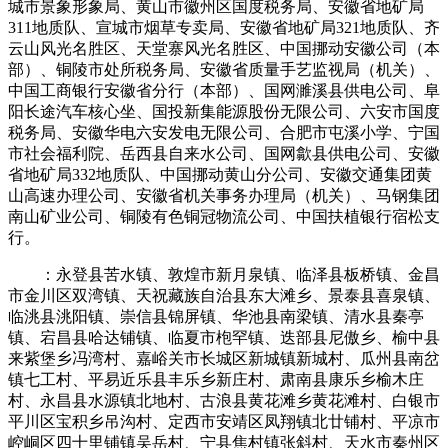
城市景象形象局、黄山市徽州区国度税务局、安徽省地矿局
311地质队、宣城市烟草专卖局、安徽省地矿局321地质队、齐
云山风光名胜区、天堂寨风光名胜区、中国挪动安徽公司（本
部）、铜陵市处所税务局、安徽省质量手艺监视局（机关）、
中国工商银行安徽省分行（本部）、国网濉溪县供电公司、阜
阳长途汽车核心坐、国投新集能源股份无限公司、六安市国度
税务局、安徽华电六安发电无限公司、合肥市屯溪小学、宁国
市社会福利院、岳西县自来水公司、国网歙县供电公司、安徽
省地矿局332地质队、中国挪动黄山分公司、安徽交通集团黄
山高速办理公司、安徽省机关事务办理局（机关）、马钢集团
南山矿业公司、铜陵有色铜冠物流公司、中国扶植银行宿松支
行。
：永登县苦水镇、敦煌市新月泉镇、临泽县板桥镇、金昌
市金川区双湾镇、天祝藏族自治县东大滩乡、景泰县喜泉镇、
临洮县洮阳镇、崇信县锦屏镇、华池县南梁镇、清水县秦亭
镇、宕昌县哈达铺镇、临夏市枹罕镇、迭部县尼傲乡、榆中县
来紫堡乡冯湾村、嘉峪关市长城区新城镇新城村、瓜州县南岔
镇七工村、平易近乐县丰乐乡新庄村、肃南县康乐乡榆木庄
村、永昌县水源镇北地村、古浪县黄花滩乡黄花滩村、白银市
平川区宝积乡吊沟村、定西市安靖区凤翔镇北廿铺村、平凉市
崆峒区四十里铺镇吴岳村、宁县焦村镇张斜村、天水市秦州区