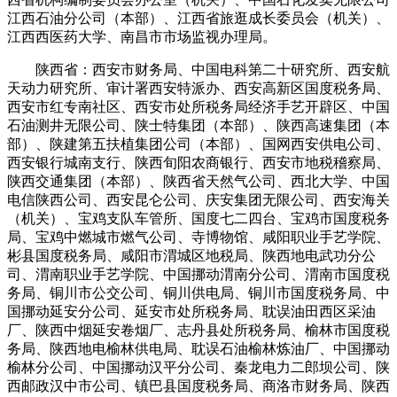
江西石油分公司（本部）、江西省旅逛成长委员会（机关）、
江西西医药大学、南昌市市场监视办理局。
陕西省：西安市财务局、中国电科第二十研究所、西安航
天动力研究所、审计署西安特派办、西安高新区国度税务局、
西安市红专南社区、西安市处所税务局经济手艺开辟区、中国
石油测井无限公司、陕士特集团（本部）、陕西高速集团（本
部）、陕建第五扶植集团公司（本部）、国网西安供电公司、
西安银行城南支行、陕西旬阳农商银行、西安市地税稽察局、
陕西交通集团（本部）、陕西省天然气公司、西北大学、中国
电信陕西公司、西安昆仑公司、庆安集团无限公司、西安海关
（机关）、宝鸡支队车管所、国度七二四台、宝鸡市国度税务
局、宝鸡中燃城市燃气公司、寺博物馆、咸阳职业手艺学院、
彬县国度税务局、咸阳市渭城区地税局、陕西地电武功分公
司、渭南职业手艺学院、中国挪动渭南分公司、渭南市国度税
务局、铜川市公交公司、铜川供电局、铜川市国度税务局、中
国挪动延安分公司、延安市处所税务局、耽误油田西区采油
厂、陕西中烟延安卷烟厂、志丹县处所税务局、榆林市国度税
务局、陕西地电榆林供电局、耽误石油榆林炼油厂、中国挪动
榆林分公司、中国挪动汉平分公司、秦龙电力二郎坝公司、陕
西邮政汉中市公司、镇巴县国度税务局、商洛市财务局、陕西