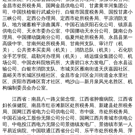
金昌市处所税务局、国网金昌供电公司、甘肃黄羊河集团公
司、中国扶植银行武威分行、白银市国度税务局、国投甘肃小
三峡公司、定西公办理局、定西市处所税务局、平凉消防支
队、地方储蓄粮平凉曲属库、中国石油庆阳石化公司、镇原县
供电公司、天水市委办公室、中国挪动天水分公司、陇南公办
理局、中国挪动陇南分公司、临夏州处所税务局、永昌县第一
高级中学、甘南州处所税务局、甘南州支队、审计厅（机
关）、公共资本买卖局（机关）、消防总队（机关）、石化职
业手艺学院、疏勒河办理局（机关）、靖远煤业集团公司、机
场公司、中国农科院牧药所、大唐碧口水力发电厂、合水县运
输公司、白银市消防支队、市城关区雁南街道天庆嘉园社区、
嘉峪关市长城区扶植社区、金昌市金川区金川街道金水里社
区、庆阳市西峰区育才社区、鸣沙山—新月泉风光名胜区、机
构编制委员会办公室。
江西省：南昌八一路义留念馆、江西省肿瘤病院、江西省
妇长保健院、南昌市红谷滩新区处所税务局、新建县处所税务
局、国网江西省电力公司供电公司、市中级、市处所税务局、
中国石油化工股份无限公司分公司、国网江西共青城市供电公
司、中电投江西电力无限公司景德镇发电厂、景德镇市第一人
平易近病院、中国联通江西省分公司、乐平市处所税务局、萍