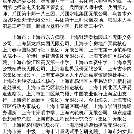
居平易近委员会、第五师八十一团、兵团第六师查察分院、兵
团第七师奎屯天北新区管委会、兵团第八师中级、兵团第九
师、兵团第十师一八三团、兵团水电集团无限公司、乌鲁木齐
西城物业办理无限公司、兵团第十三师火箭农场、塔里木大学
消息工程学院、新疆农垦科学院、兵团第二中学。
上海市：上海市东方病院、上海野活泼物园成长无限义务
公司、上海新龙成集团无限公司、上海长宁房地产买卖核心、
上海春秋国际旅行社（集团）无限公司、上海市第一师范学校
从属小学、沪港国际征询集团无限公司、上海市徐汇区核心病
院、上海市徐汇区高安第一小学、上海市奉贤中学、上海奉贤
公扶植成长无限公司、上海新世界股份无限公司、上海古今内
衣集团无限公司、上海市嘉定区人平易近嘉定镇街道处事处、
上海公共经济城成长核心、上海市杨浦区人平易近延吉新村街
道处事处、上海市普陀区就业推进核心、上海市闸北区人平易
近查察院、上海市虹口区藏书楼、中国农业银行上海宝山支
行、上海紫竹高新区（集团）无限公司、金山海关、上海市松
江区行政办事核心、上海市青浦区藏书楼、上海市崇明县海塘
办理所、上海市崇明中学、上海汽轮机厂无限公司、华东建建
设想研究总院、上海市政工程设想研究总院（集团）无限公
司、上海虹桥国际机场公司、上海老港烧毁物措置无限公司、
上海市第二中级、上海市计量测试手艺研究院、上海市妇女儿