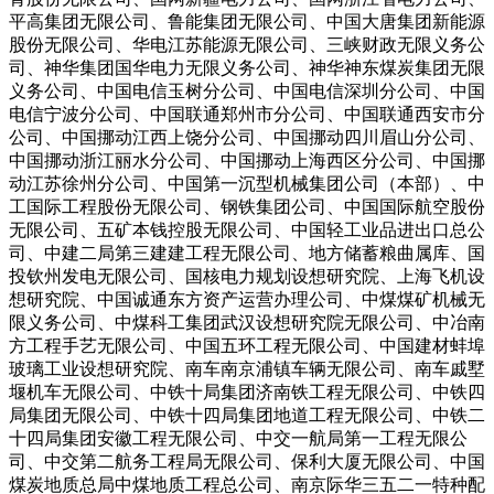
平高集团无限公司、鲁能集团无限公司、中国大唐集团新能源
股份无限公司、华电江苏能源无限公司、三峡财政无限义务公
司、神华集团国华电力无限义务公司、神华神东煤炭集团无限
义务公司、中国电信玉树分公司、中国电信深圳分公司、中国
电信宁波分公司、中国联通郑州市分公司、中国联通西安市分
公司、中国挪动江西上饶分公司、中国挪动四川眉山分公司、
中国挪动浙江丽水分公司、中国挪动上海西区分公司、中国挪
动江苏徐州分公司、中国第一沉型机械集团公司（本部）、中
工国际工程股份无限公司、钢铁集团公司、中国国际航空股份
无限公司、五矿本钱控股无限公司、中国轻工业品进出口总公
司、中建二局第三建建工程无限公司、地方储蓄粮曲属库、国
投钦州发电无限公司、国核电力规划设想研究院、上海飞机设
想研究院、中国诚通东方资产运营办理公司、中煤煤矿机械无
限义务公司、中煤科工集团武汉设想研究院无限公司、中冶南
方工程手艺无限公司、中国五环工程无限公司、中国建材蚌埠
玻璃工业设想研究院、南车南京浦镇车辆无限公司、南车戚墅
堰机车无限公司、中铁十局集团济南铁工程无限公司、中铁四
局集团无限公司、中铁十四局集团地道工程无限公司、中铁二
十四局集团安徽工程无限公司、中交一航局第一工程无限公
司、中交第二航务工程局无限公司、保利大厦无限公司、中国
煤炭地质总局中煤地质工程总公司、南京际华三五二一特种配