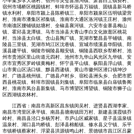
小辛集乡李大塘村、宿州市灵璧县渔沟镇、萧县白土镇费村、
宿州市埇桥区桃园镇村、蚌埠市怀远县万福镇、固镇县新马桥
镇水利村、阜阳市颍上县陈桥镇三、阜阳市颍泉区伍明镇梁营
村、淮南市潘集区祁集镇、淮南市大通区洛河镇王庄村、滁州
市南谯区腰铺镇姑塘村、全椒县襄河镇、六安市金寨县梅山
镇、霍邱县龙潭镇、马市当涂县大青山李白文化旅逛区桃花
村、当涂县太白镇、含山县陶厂镇、芜湖市繁昌县平铺镇、南
陵县三里镇、芜湖市鸠江区沈巷镇、宣城市绩溪县华阳镇、郎
溪县建平镇、铜陵市铜陵县顺安镇、铜陵县西联乡犁桥村、池
州市贵池区里山街道元四村、池州市九华山风光区九华镇、安
庆市宜秀区罗岭镇黄梅村、怀宁县平山镇、枞阳县浮山镇、黄
山市黄山区汤口镇、黟县西递镇、黄山市徽州区潜口镇坤沙
村、广德县桃州镇、广德县卢村乡、宿松县洲头乡、合肥市肥
西县桃花镇、蚌埠市固镇县刘集镇、阜阳市临泉县白庙镇鲁阁
村、淮南市凤台县新集镇、马市博望区博望镇、铜陵市狮子山
区西湖镇农林村。
江西省：南昌市高新区昌东镇闵吴村、进贤县西湖李家、
南昌市湾里区承平镇、南昌县塘南镇田万村、新建县溪霞镇乔
岭村、南昌县泾口乡杨芳村、市庐山区威家镇、星子县温泉镇
温泉村、湖口县均桥镇、彭泽县棉船镇、修水县义宁镇、乐平
市镇桥镇蔡家村、浮梁县洪源镇鸣山村、景德镇市昌江区吕蒙