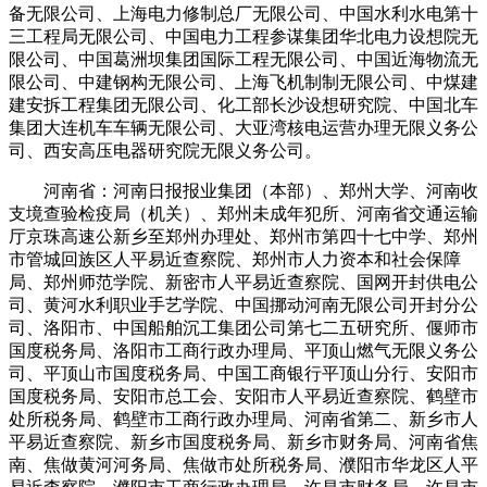
备无限公司、上海电力修制总厂无限公司、中国水利水电第十
三工程局无限公司、中国电力工程参谋集团华北电力设想院无
限公司、中国葛洲坝集团国际工程无限公司、中国近海物流无
限公司、中建钢构无限公司、上海飞机制制无限公司、中煤建
建安拆工程集团无限公司、化工部长沙设想研究院、中国北车
集团大连机车车辆无限公司、大亚湾核电运营办理无限义务公
司、西安高压电器研究院无限义务公司。
河南省：河南日报报业集团（本部）、郑州大学、河南收
支境查验检疫局（机关）、郑州未成年犯所、河南省交通运输
厅京珠高速公新乡至郑州办理处、郑州市第四十七中学、郑州
市管城回族区人平易近查察院、郑州市人力资本和社会保障
局、郑州师范学院、新密市人平易近查察院、国网开封供电公
司、黄河水利职业手艺学院、中国挪动河南无限公司开封分公
司、洛阳市、中国船舶沉工集团公司第七二五研究所、偃师市
国度税务局、洛阳市工商行政办理局、平顶山燃气无限义务公
司、平顶山市国度税务局、中国工商银行平顶山分行、安阳市
国度税务局、安阳市总工会、安阳市人平易近查察院、鹤壁市
处所税务局、鹤壁市工商行政办理局、河南省第二、新乡市人
平易近查察院、新乡市国度税务局、新乡市财务局、河南省焦
南、焦做黄河河务局、焦做市处所税务局、濮阳市华龙区人平