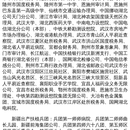
随州市国度税务局、随州市第一中学、恩施州审计局、恩施州
巴东县第一高级中学、仙桃市交通运输办理局、中国挪动湖北
公司天门分公司、潜江市审计局、湖北神农架国度级天然区办
理局、武汉大学、湖北西医药大学、中南电力设想院、中国电
信湖北分公司（本部）、中铁大桥勘测设想院、武汉市房地产
市场办理核心、湖北省港航办理局、武汉市青山区人平易近查
察院、武汉市江夏区处所税务局、武汉市洪山区国度税务局、
湖北省人平易近病院、宜都会财务局、荆州市景象形象局、荆
门市审计局、长江航运、中国扶植银行武汉新洲支行、中国工
商银行湖北省分行（本部）、国网湖北检修公司、中国电信孝
感分公司、荆州市工商行政办理局、湖北省邮政公司武汉市分
公司、武汉市汉阳区江欣苑社区、襄阳市樊城区施营社区、武
当山风光名胜区、长江三峡风光名胜区三峡大坝景区、阳新县
人平易近查察院、襄阳职业手艺学院、宜昌人福药业义务无限
公司、宜昌市处所税务局、鄂州市国度税务局、恩施市卫生办
理处、中铁第四勘测设想院集团无限公司、大冶有色金属集
团、宜城市国度税务局、武汉市江岸区处所税务局、国网湖北
电科院。
新疆出产扶植兵团：兵团第一师师病院、兵团第二师师曲
长儿园、新疆前海集团公司、兵团第四师六十八团、第五师区