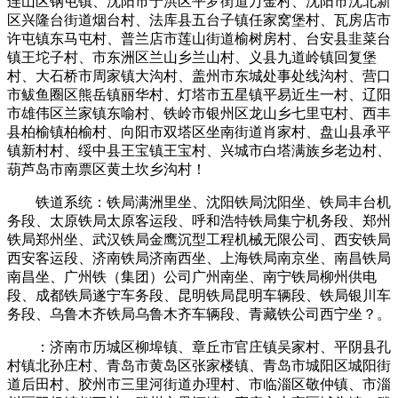
连山区钢屯镇、沈阳市于洪区平罗街道万金村、沈阳市沈北新
区兴隆台街道烟台村、法库县五台子镇任家窝堡村、瓦房店市
许屯镇东马屯村、普兰店市莲山街道榆树房村、台安县韭菜台
镇王坨子村、市东洲区兰山乡兰山村、义县九道岭镇回复堡
村、大石桥市周家镇大沟村、盖州市东城处事处线沟村、营口
市鲅鱼圈区熊岳镇丽华村、灯塔市五星镇平易近生一村、辽阳
市雄伟区兰家镇东喻村、铁岭市银州区龙山乡七里屯村、西丰
县柏榆镇柏榆村、向阳市双塔区坐南街道肖家村、盘山县承平
镇新村村、绥中县王宝镇王宝村、兴城市白塔满族乡老边村、
葫芦岛市南票区黄土坎乡沟村！
铁道系统：铁局满洲里坐、沈阳铁局沈阳坐、铁局丰台机
务段、太原铁局太原客运段、呼和浩特铁局集宁机务段、郑州
铁局郑州坐、武汉铁局金鹰沉型工程机械无限公司、西安铁局
西安客运段、济南铁局济南西坐、上海铁局南京坐、南昌铁局
南昌坐、广州铁（集团）公司广州南坐、南宁铁局柳州供电
段、成都铁局遂宁车务段、昆明铁局昆明车辆段、铁局银川车
务段、乌鲁木齐铁局乌鲁木齐车辆段、青藏铁公司西宁坐？。
：济南市历城区柳埠镇、章丘市官庄镇吴家村、平阴县孔
村镇北孙庄村、青岛市黄岛区张家楼镇、青岛市城阳区城阳街
道后田村、胶州市三里河街道办理村、市临淄区敬仲镇、市淄