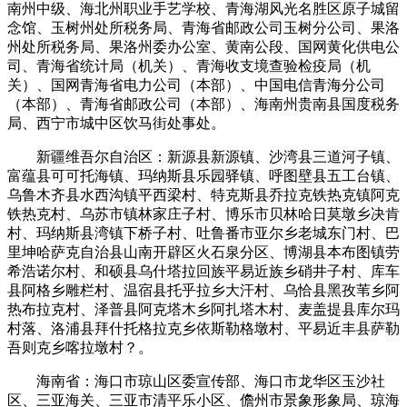
南州中级、海北州职业手艺学校、青海湖风光名胜区原子城留
念馆、玉树州处所税务局、青海省邮政公司玉树分公司、果洛
州处所税务局、果洛州委办公室、黄南公段、国网黄化供电公
司、青海省统计局（机关）、青海收支境查验检疫局（机
关）、国网青海省电力公司（本部）、中国电信青海分公司
（本部）、青海省邮政公司（本部）、海南州贵南县国度税务
局、西宁市城中区饮马街处事处。
新疆维吾尔自治区：新源县新源镇、沙湾县三道河子镇、
富蕴县可可托海镇、玛纳斯县乐园驿镇、呼图壁县五工台镇、
乌鲁木齐县水西沟镇平西梁村、特克斯县乔拉克铁热克镇阿克
铁热克村、乌苏市镇林家庄子村、博乐市贝林哈日莫墩乡决肯
村、玛纳斯县湾镇下桥子村、吐鲁番市亚尔乡老城东门村、巴
里坤哈萨克自治县山南开辟区火石泉分区、博湖县本布图镇劳
希浩诺尔村、和硕县乌什塔拉回族平易近族乡硝井子村、库车
县阿格乡雕栏村、温宿县托乎拉乡大汗村、乌恰县黑孜苇乡阿
热布拉克村、泽普县阿克塔木乡阿扎塔木村、麦盖提县库尔玛
村落、洛浦县拜什托格拉克乡依斯勒格墩村、平易近丰县萨勒
吾则克乡喀拉墩村？。
海南省：海口市琼山区委宣传部、海口市龙华区玉沙社
区、三亚海关、三亚市清平乐小区、儋州市景象形象局、琼海