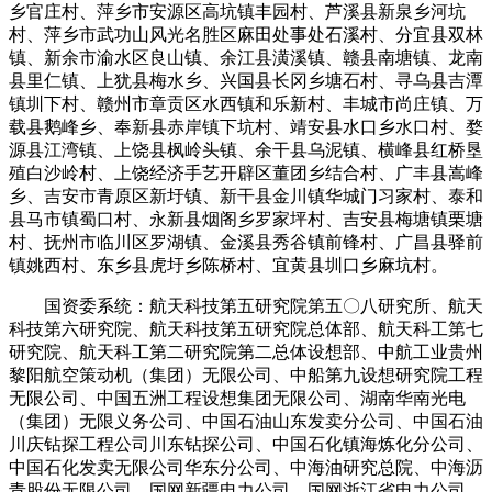
乡官庄村、萍乡市安源区高坑镇丰园村、芦溪县新泉乡河坑
村、萍乡市武功山风光名胜区麻田处事处石溪村、分宜县双林
镇、新余市渝水区良山镇、余江县潢溪镇、赣县南塘镇、龙南
县里仁镇、上犹县梅水乡、兴国县长冈乡塘石村、寻乌县吉潭
镇圳下村、赣州市章贡区水西镇和乐新村、丰城市尚庄镇、万
载县鹅峰乡、奉新县赤岸镇下坑村、靖安县水口乡水口村、婺
源县江湾镇、上饶县枫岭头镇、余干县乌泥镇、横峰县红桥垦
殖白沙岭村、上饶经济手艺开辟区董团乡结合村、广丰县嵩峰
乡、吉安市青原区新圩镇、新干县金川镇华城门习家村、泰和
县马市镇蜀口村、永新县烟阁乡罗家坪村、吉安县梅塘镇栗塘
村、抚州市临川区罗湖镇、金溪县秀谷镇前锋村、广昌县驿前
镇姚西村、东乡县虎圩乡陈桥村、宜黄县圳口乡麻坑村。
国资委系统：航天科技第五研究院第五〇八研究所、航天
科技第六研究院、航天科技第五研究院总体部、航天科工第七
研究院、航天科工第二研究院第二总体设想部、中航工业贵州
黎阳航空策动机（集团）无限公司、中船第九设想研究院工程
无限公司、中国五洲工程设想集团无限公司、湖南华南光电
（集团）无限义务公司、中国石油山东发卖分公司、中国石油
川庆钻探工程公司川东钻探公司、中国石化镇海炼化分公司、
中国石化发卖无限公司华东分公司、中海油研究总院、中海沥
青股份无限公司、国网新疆电力公司、国网浙江省电力公司、