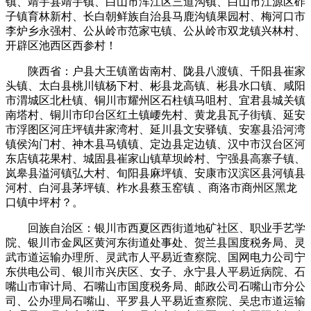
镇、靖宇县靖宇镇、白山市浑江区三道沟镇、白山市江源区砟
子镇育林新村、长白朝鲜族自治县马鹿沟镇果园村、梅河口市
李炉乡永强村、公从岭市范家屯镇、公从岭市双龙镇兴林村、
开辟区池西区西参村！
陕西省：户县大王镇凿齿南村、陇县八渡镇、千阳县崔家
头镇、太白县桃川镇杨下村、彬县龙高镇、彬县水口镇、咸阳
市渭城区北杜镇、铜川市耀州区石柱镇马咀村、宜君县城关镇
南塔村、铜川市印台区红土镇崾先村、黄龙县瓦子街镇、延安
市浮图区河庄坪镇井家湾村、延川县文安驿镇、安塞县沿河湾
镇侯沟门村、神木县马镇镇、定边县定边镇、汉中市汉台区河
东店镇花果村、城固县崔家山镇草坝岭村、宁强县高寨子镇、
岚皋县溢河镇弘大村、旬阳县麻坪镇、安康市汉滨区县河镇县
河村、白河县茅坪镇、柞水县蔡玉窑镇 、商洛市商州区黑龙
口镇中坪村？。
回族自治区：银川市西夏区西街道地矿社区、职业手艺学
院、银川市金凤区黄河东街道处事处、贺兰县国度税务局、灵
武市道运输办理所、灵武市人平易近查察院、国网电力公司宁
东供电公司、银川市兴庆区、女子、永宁县人平易近病院、石
嘴山市审计局、石嘴山市国度税务局、邮政公司石嘴山市分公
司、公办理局石嘴山、平罗县人平易近查察院、吴忠市道运输