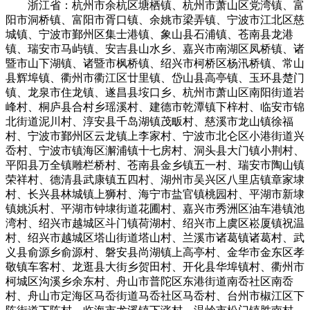
浙江省：杭州市余杭区塘栖镇、杭州市萧山区党湾镇、富
阳市洞桥镇、富阳市胥口镇、余姚市梁弄镇、宁波市江北区慈
城镇、宁波市鄞州区集士港镇、象山县石浦镇、苍南县龙港
镇、瑞安市马屿镇、安吉县山水乡、嘉兴市南湖区凤桥镇、诸
暨市山下湖镇、诸暨市枫桥镇、绍兴市柯桥区杨汛桥镇、常山
县辉埠镇、衢州市衢江区廿里镇、岱山县高亭镇、玉环县楚门
镇、龙泉市住龙镇、遂昌县垵口乡、杭州市萧山区南阳街道岩
峰村、桐庐县合村乡瑶溪村、建德市乾潭镇下梓村、临安市锦
北街道泥川村、淳安县千岛湖镇茂畈村、慈溪市龙山镇徐福
村、宁波市鄞州区云龙镇上李家村、宁波市北仑区小港街道兴
岙村、宁波市镇海区澥浦镇十七房村、洞头县大门镇小荆村、
平阳县万全镇雕栏桥村、苍南县金乡镇五一村、瑞安市陶山镇
荣祥村、德清县武康镇五四村、湖州市吴兴区八里店镇章家埭
村、长兴县林城镇上狮村、海宁市盐官镇桃园村、平湖市新埭
镇姚浜村、平湖市钟埭街道花圃村、嘉兴市秀洲区油车港镇池
湾村、绍兴市越城区斗门镇荷湖村、绍兴市上虞区崧厦镇祝温
村、绍兴市越城区塔山街道塔山村、兰溪市诸葛镇诸葛村、武
义县俞源乡俞源村、磐安县尚湖镇上高亭村、金华市金东区孝
敬镇车客村、龙逛县大街乡贺田村、开化县华埠镇村、衢州市
柯城区沟溪乡余东村、舟山市普陀区东港街道南岙社区南岙
村、舟山市定海区马岙街道马岙社区马岙村、台州市椒江区下