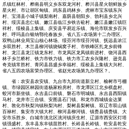
爪镇红林村、桦南县明义乡东双龙河村、桦川县星火朝鲜族乡
星火村、市让胡区甸镇、鸡东县鸡林乡、虎林市宝东镇东兴
村、宝清县小城子镇梨南村、嘉荫县朝阳乡、勃利县乡北兴
村、绥滨县忠仁镇、嫩江县临江乡铁古砬村、嫩江县嫩江镇巨
祥村、绥棱县上集镇、庆安县平易近乐镇、海伦市联发乡百兴
村、呼玛县白银纳鄂伦春族乡、省八五○农场第十二办理区、
双鸭山林业局宝山核心林场、绥芬河市绥芬河镇、抚远县浓江
乡双胜村、木兰县柳河镇烧锅窝子村、市铁峰区扎龙乡前锋
村、龙江县龙江镇龙东村、市龙凤区龙凤镇前进村、饶河县西
林子乡兰桥村、铁力市铁力镇、铁力市工农乡兴隆村、逊克县
奇克镇常胜村、青冈县昌盛乡幸福村、绥棱县上集镇大兴村、
省八五四农场富荣办理区、省赵光农场第九办理区？。
省：农安县农安镇、九台市九郊街道新立村、榆树市弓棚
镇、市绿园区林园街道杨家粉房村、市龙潭区江北乡棋盘村、
蛟河市新坐镇、永吉县口前镇、磐石市明城镇、永吉县西阳镇
马村、龙井市三合镇、安图县石门镇、和龙市西城镇金达莱
村、敦化市秋梨沟镇秋梨沟村、梨树县梨树镇、双辽市双山镇
百禄村、集安市大镇大村、柳河县柳河镇、镇赉县镇赉镇、大
安市乐胜乡、白城市洮北区洮河镇庆生村、辽源市西安区灯塔
镇强盛村、东丰县东丰镇苗胜村、长岭县长岭镇、乾安县乾安