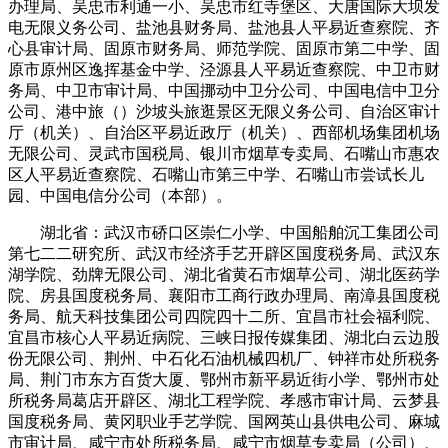
办理局、吴忠市利通一小、吴忠市红寺堡区、大唐国际大坝发
电无限义务公司、盐池县财务局、盐池县人平易近查察院、齐
心县审计局、固原市财务局、师范学院、固原市第二中学、固
原市原州区逸挥基金中学、泾源县人平易近查察院、中卫市财
务局、中卫市审计局、中国挪动中卫分公司、中国电信中卫分
公司、港中旅（）沙坡头旅逛景区无限义务公司、自治区审计
厅（机关）、自治区平易近政厅（机关）、西部机场集团机场
无限公司、灵武市国税局、银川市烟草专卖局、石嘴山市惠农
区人平易近查察院、石嘴山市第三中学、石嘴山市尝试长儿
园、中国电信分公司（本部）。
湖北省：武汉市硚口区崇仁小学、中国船舶沉工集团公司
第七二二研究所、武汉市经济手艺开辟区国度税务局、武汉东
湖学院、劲牌无限公司、湖北省黄石市烟草公司、湖北医药学
院、房县国度税务局、襄阳市工商行政办理局、南漳县国度税
务局、航天科技集团公司四院四十二所、宜昌市社会福利院、
宜昌市核心人平易近病院、三峡日报传媒集团、湖北白云边股
份无限公司、荆州、中石化石油机械四机厂、钟祥市处所税务
局、荆门市东方百货大厦、鄂州市新平易近街小学、鄂州市处
所税务局葛店开辟区、湖北工程学院、孝感市审计局、云梦县
国度税务局、黄冈职业手艺学院、国网英山县供电公司、麻城
市审计局、咸宁市处所税务局、咸宁市烟草专卖局（公司）、