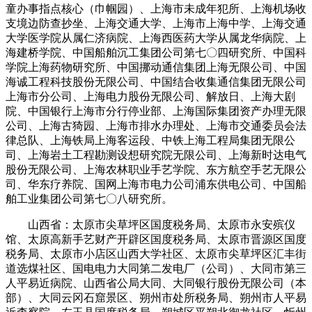
童办事指点核心（巾帼园）、上海市未成年犯所、上海机场收
支境边防查抄坐、上海交通大学、上海市上海中学、上海交通
大学医学院从属仁济病院、上海西医药大学从属龙华病院、上
海建桥学院、中国船舶沉工集团公司第七〇四研究所、中国科
学院上海药物研究所、中国挪动通信集团上海无限公司、中国
海诚工程科技股份无限公司、中国结合收集通信集团无限公司
上海市分公司、上海电力股份无限公司、解放日、上海大剧
院、中国银行上海市分行停业部、上海国际集团资产办理无限
公司、上海古猗园、上海市排水办理处、上海市交通委员会法
律总队、上海铁局上海客运段、中铁上海工程局集团无限公
司、上海岩土工程勘测设想研究院无限公司、上海新时达电气
股份无限公司、上海农林职业手艺学院、东方航空手艺无限公
司、华东疗养院、国网上海市电力公司浦东供电公司、中国船
舶工业集团公司第七〇八研究所。
山西省：太原市尖草坪区国度税务局、太原市永安殡仪
馆、太原高新手艺财产开辟区国度税务局、太原市晋源区国度
税务局、太原市小店区山西大学社区、太原市尖草坪区汇丰街
道选煤社区、国电电力大同第二发电厂（公司）、大同市第三
人平易近病院、山西省公局大同、大同银行股份无限公司（本
部）、大同云冈石窟景区、朔州市处所税务局、朔州市人平易