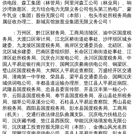
供电段、森工集团（林管局）阿里河森工公司（林业局）、响
沙湾旅逛区、北方结合电力无限义务公司包头第三热电厂、蒙
牛乳业（集团）股份无限公司（本部）、包头市处所税务局曲
属征收办理二、新城宾馆旅逛业集团无限义务公司！
：万州区、黔江区财务局、工商局涪陵区、渝中区国度税
务局、大渡口区审计局、江北区桥街道处事处、沙坪坝区城乡
建委、九龙坡区国度税务局、南岸区交通委员会、北碚区、渝
北区城乡建委、巴南区委组织部、长命区江南街道处事处、江
津区处所税务局、沉庆合川发电公司、永川区国度税务局、中
国人平易近银行南川支行、国网沉庆綦南供电公司、铜梁区、
璧山区国度税务局、大脚区人平易近查察院、万盛经开区交通
局、潼南第一中学校、荣昌县、梁平县交通委员会、国网沉庆
城供词电公司、丰都县道运输办理所、垫江县人平易近病院、
武隆县国度税务局、忠县县委宣传部、开县汉丰第一核心小
学、云阳县国度税务局、奉节县国度税务局、巫山县处所税务
局、烟草公司巫溪分公司、石柱县人平易近查察院、秀山县处
所税务局、酉阳县国度税务局、彭水县国度税务局、工商局
（机关）、交通行政法律总队曲属支队、沉庆电力扶植总公
司、沉庆藏书楼、垫江县西医院、华能沉庆珞璜发电无限公
司、沉庆建工投资控股无限公司（本部）、金佛山风光名胜
区、国网沉庆南岸供电公司、开县人平易近查察院、彭水县、