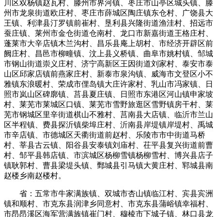
川区双杨镇赵瓦村、滕州市界河镇、枣庄市山亭区城头镇、滕
州市龙泉街道欧庄村、枣庄市薛城区陶庄镇东仓村、广饶县大
王镇、利津县汀罗镇前崔村、垦利县兴隆街道渔洼村、招远市
蚕庄镇、莱州市金仓街道仓南村、龙口市新嘉街道王格庄村、
蓬莱市大辛店镇木兰沟村、昌乐县庵上胡村、市经济开辟区前
阙庄村、昌邑市柳疃镇、汶上县义桥镇、曲阜市姚村镇、邹城
市钢山街道崇义庄村、济宁高新区王因街道刘家村、泰安市泰
山区邱家店镇前燕家庄村、新泰市泉沟镇、威海市文登区小不
雅镇东浪暖村、荣成市俚岛镇大庄许家村、乳山市冯家镇、日
照市岚山区碑廓镇、莒县夏庄镇、日照市东港区河山镇申家坡
村、莱芜市莱城区口镇、莱芜市雪野旅逛区雪野镇房干村、莱
芜市钢城区里辛街道棋山不雅村、莒南县大店镇、临沂市兰山
区半程镇、费县探沂镇柴埠庄村、沂南县岸堤镇岸堤村、禹城
市辛店镇、市德城区天衢街道前赵村、乐陵市市中街道马桥
村、莘县古云镇、阳谷县安泰镇刘庙村、茌平县复兴街道前曹
村、邹平县韩店镇、市滨城区杨柳雪镇杨柳雪村、博兴县店子
镇耿郭村、曹县梁堤头镇、鄄城县引马镇大黄庄村、郓城县南
赵楼乡南赵楼村。
省：五常市牛家满族镇、双城市杏山镇临江村、宾县宾洲
镇和顺村、市克东县润津乡同意村、市克东县蒲峪镇幸福村、
市昂昂溪区海军营满族镇崔门村、穆棱市下城子镇、林口县龙