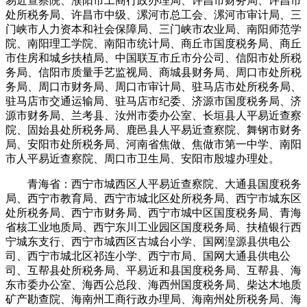
易近查察院、濮阳市工商行政办理局、许昌市财务局、许昌市
处所税务局、许昌市中级、漯河市总工会、漯河市审计局、三
门峡市人力资本和社会保障局、三门峡市农业局、南阳师范学
院、南阳理工学院、南阳市统计局、商丘市国度税务局、商丘
市住房和城乡扶植局、中国联互市丘市分公司、信阳市处所税
务局、信阳市质量手艺监视局、商城县财务局、周口市处所税
务局、周口市财务局、周口市审计局、驻马店市处所税务局、
驻马店市交通运输局、驻马店市纪委、济源市国度税务局、济
源市财务局、兰考县、汝州市委办公室、长垣县人平易近查察
院、固始县处所税务局、鹿邑县人平易近查察院、舞钢市财务
局、安阳市处所税务局、河南省焦做、焦做市第一中学、南阳
市人平易近查察院、周口市卫生局、安阳市殷墟办理处。
青海省：西宁市城西区人平易近查察院、大通县国度税务
局、西宁市教育局、西宁市城北区处所税务局、西宁市城东区
处所税务局、西宁市财务局、西宁市城中区国度税务局、青海
省核工业地质局、西宁东川工业园区国度税务局、扶植银行西
宁城东支行、西宁市城西区古城台小学、国网湟源县供电公
司、西宁市城北区祁连小学、西宁市局、国网大通县供电公
司、互帮县处所税务局、平易近和县国度税务局、互帮县、海
东市委办公室、海西公总段、海西州国度税务局、柴达木地质
矿产勘查院、海南州工商行政办理局、海南州处所税务局、海