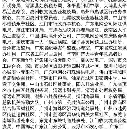
所税务局、翁源县处所税务局、和平县阳明中学、大埔县人平
易近查察院、惠州收支境查验检疫局、惠州市惠城区行政办事
核心、共青团惠州市委员会、汕尾收支境查验检疫局、中山市
小榄镇永宁社区、江门市行政办事核心、广东电网公司阳江供
电局、湛江市财务局、海洋石油税务办理局湛江、茂南区人平
易近查察院、中国挪动高州分公司、广东电网公司肇庆四会供
电局、肇庆市第一人平易近病院、饶平县黄冈镇卫生办理所、
云浮市质监局、广东省纪委案件监视办理室、广东省东江流域
办理局、广东省工商局曲属局、华南师范大学青年意愿者协
会、广东新华刊行集团股份无限公司、韶关发电厂、深圳市义
工结合会、深圳市龙岗区坂田街道四时花城社区、深圳书城核
心城实业无限公司、广东电网公司珠海供电局、佛山市禅城区
祖庙街铁军社区、河源市国税局、汕尾市城区田家炳中学、中
猴子交集团、中山市石岐区处事处、阳东县农业局、广东省茂
名市电白区处所税务局、清远市财务局、清远市处所税务局、
清远市西医院、潮州市处所税务局、揭阳海事局、广东省消防
总队机关特勤大队、广州市第二公共汽车公司、广州市萝岗区
结合街玉树社区、广州市海珠区沙园街道处事处、广州市越秀
区街盐运西社区、广州市荔湾区昌华街西关大屋社区、东莞市
南城街道处事处、东莞市东城街道处事处、江门收支境查验检
疫局、中国挪动广东江门分公司、云浮市邓发小学 、广东工