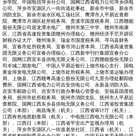
乡学院、中国电信萍乡分公司、国网江西省电力公司萍乡供电
公司、萍乡市安源区八一街街道处事处、新余市中级、新余市
消防支队、新余市渝水区电工场社区、鹰潭市人平易近查察
院、鹰潭市月湖区处所税务局、贵溪市国度税务局、江西赣能
股份无限公司居龙潭水电厂、赣州市第三中学、赣州市南康
区、江西省高速投资集团赣州办理核心、赣州经济手艺开辟区
财税办证大厅、赣州海关、瑞金市国度税务局、寻乌县财务
局、宜春市处所税务局、宜春市河山资本局、江西省高速资集
团无限义务公司宜春办理核心、江西新华刊行集团宜春分公
司、国网江西宜丰县供电无限义务公司、江西赣能股份无限公
司丰城二期发电厂、中国人平易近银行上饶市核心支行、国电
黄金埠发电无限公司、上饶市处所税务局、上饶市道运输办理
局、上饶县、江西赣粤高速公股份无限公司九景办理处鄱阳收
费所、国网江西省电力公司吉安供电公司、永新县消防大队、
吉安市邮政公司、吉安市行政办事核心管委会、安福县国度税
务局、抚州市处所税务局、抚州市消防支队、抚州市人平易近
查察院、国网江西东乡县供电无限义务公司、江西省投资集团
公司（本部）、南昌海关（机关）、江西省审计厅（机关）、
江西有色地质勘查局（机关）、中电投江西电力无限公司（本
部）、江西日（本部）、江西省平安出产监视办理局（机
关）、萍乡市安源区八一街道老坐社区、江西省（机关）、江
西省机构编制委员会办公室（机关）、中国石化发卖无限公司