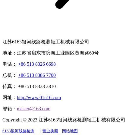
江苏6163银河线路检测轻工机械有限公司
地址：江苏省启东市滨海工业园区黄海路60号
电话：
+86 513 8326 6698
总机：
+86 513 8386 7700
传真： +86 513 8333 3810
网址：
http://www.01n16.com
邮箱：
master@163.com
Copyright © 2023 江苏6163银河线路检测轻工机械有限公司
6163银河线路检测
|
营业执照
丨
网站地图