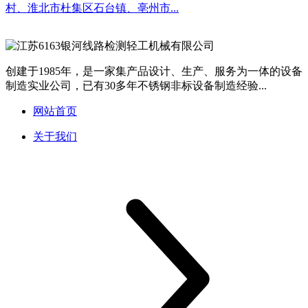
村、淮北市杜集区石台镇、亳州市...
创建于1985年，是一家集产品设计、生产、服务为一体的设备
制造实业公司，已有30多年不锈钢非标设备制造经验...
网站首页
关于我们