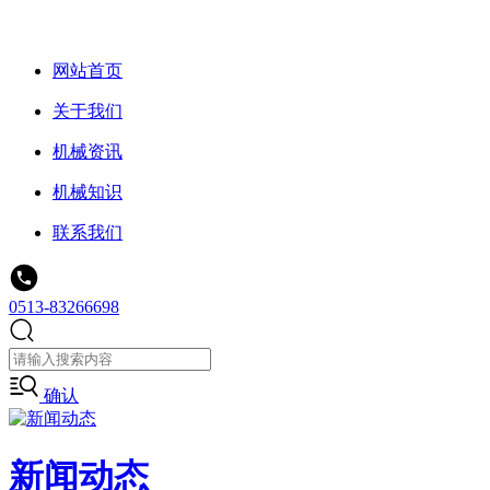
网站首页
关于我们
机械资讯
机械知识
联系我们
0513-83266698
确认
新闻动态