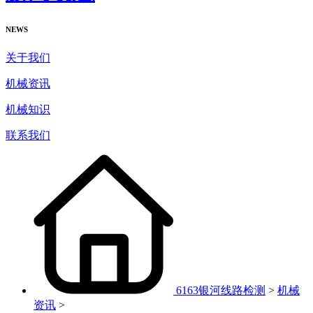
NEWS
关于我们
机械资讯
机械知识
联系我们
6163银河线路检测
>
机械
资讯
>