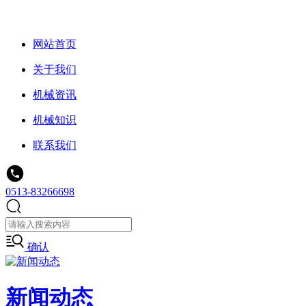
网站首页
关于我们
机械资讯
机械知识
联系我们
0513-83266698
确认
新闻动态