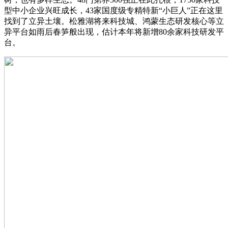
型中小企业兴旺成长，43家国度级专精特新“小巨人”正在这里
找到了立异土壤。松雅湖将来科技城、鸿蒙生态研发核心等立
异平台如雨后春笋般出现，估计本年将新增80余家科技研发平
台。