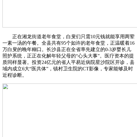
正在湘龙街道老年食堂，白叟们只需10元钱就能享用两荤
一素一汤的午餐。全县共有95个如许的老年食堂，正温暖着16
万白叟的晚年糊口。长沙县正在全省率先建立的0-3岁婴长儿
照护系统，正正在化解年轻父母的“心头大事”。医疗资本的提
质同样显著。投资24亿元的省人平易近病院星沙院区开诊，县
域内成立6大“医共体”，镇村卫生院的CT影像，专家能够及时
近程诊断。