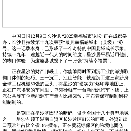
中国日报12月9日长沙讯 “2025幸福城市论坛”正在成都举
办，长沙县持续第十九次荣获“最具幸福感城市（县级）”称
号。这一记载本身，已形成了一个奇特的中国县域成长示象。
持续十九年，逾越近一代人的时间维度，星沙居平易近用他们
的糊口体验，为这座县城投下了一张张“持续幸福票”。
正在星沙的财产邦畿上，你能够同时看到沉工业的澎湃取
糊口体例的轻巧。三一沉工、江山智能、铁建沉工这三家跻身
全球工程机械50强的巨头，将星沙的“硬实力”烙印界地图上。
正在广汽埃安的车间里，每60秒就有一台新能源汽车下线，上
汽公共等车企新能源车产量占比超60%，宣布着保守制制到智
能制制的。
，是刻正在星沙基因里的暗码。做为全国十八个典型地域
之一，星沙占领了湖南自贸区长沙片区91%的面积，外贸进出
口额常年占比全省18%摆布。正在黄花综保区的跨境电商仓