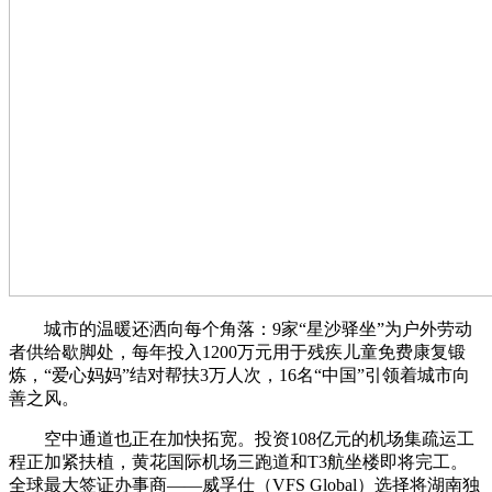
城市的温暖还洒向每个角落：9家“星沙驿坐”为户外劳动
者供给歇脚处，每年投入1200万元用于残疾儿童免费康复锻
炼，“爱心妈妈”结对帮扶3万人次，16名“中国”引领着城市向
善之风。
空中通道也正在加快拓宽。投资108亿元的机场集疏运工
程正加紧扶植，黄花国际机场三跑道和T3航坐楼即将完工。
全球最大签证办事商——威孚仕（VFS Global）选择将湖南独