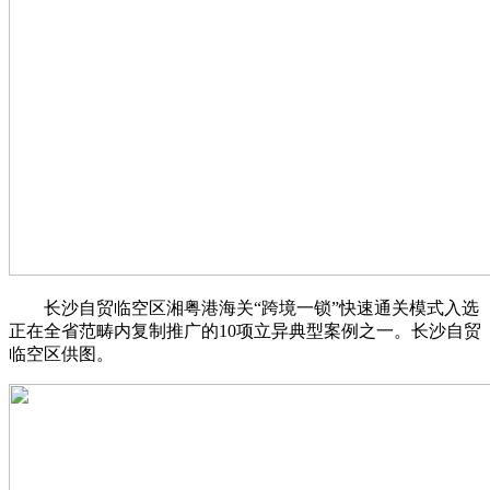
长沙自贸临空区湘粤港海关“跨境一锁”快速通关模式入选
正在全省范畴内复制推广的10项立异典型案例之一。长沙自贸
临空区供图。