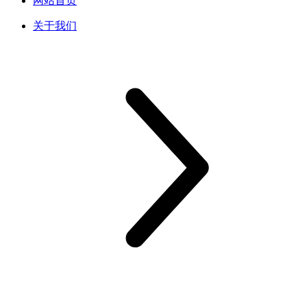
网站首页
关于我们