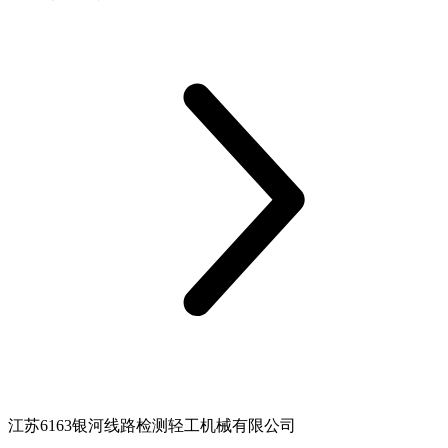
江苏6163银河线路检测轻工机械有限公司