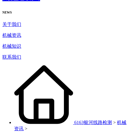
NEWS
关于我们
机械资讯
机械知识
联系我们
6163银河线路检测
>
机械
资讯
>