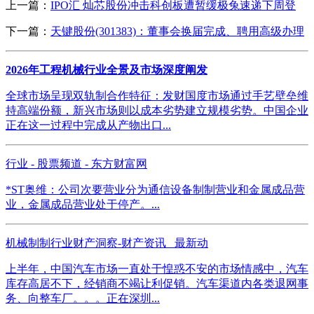
上一篇：
IPO汇 灿芯股份冲击科创板遭暂缓极兔速递下周登
下一篇：
天键股份(301383)：董事会换届完成、聘用高级办理
2026年工程机械行业全景及市场深度阐发
全球市场呈现双轨制合作特征：发财国度市场通过手艺壁垒维
持高端份额，新兴市场则以成本劣势建立规模劣势。中国企业
正在这一过程中完成从产物出口...
行业 - 股票频道 - 东方财富网
*ST奥维：公司次要营业分为通信设备制制营业和金属成品营
业，金属成品营业处于停产。...
机械制制行业财产洞察-财产资讯_ 最新动
上半年，中国汽车市场一直处于惶惑不安的市场情感中，汽车
库存高居不下，经销商不竭让利促销。汽车渠道内各类退网事
务、向整车厂。。。正在深圳...