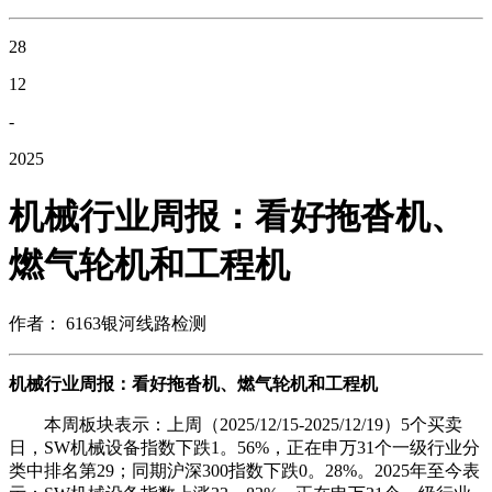
28
12
-
2025
机械行业周报：看好拖沓机、
燃气轮机和工程机
作者： 6163银河线路检测
机械行业周报：看好拖沓机、燃气轮机和工程机
本周板块表示：上周（2025/12/15-2025/12/19）5个买卖
日，SW机械设备指数下跌1。56%，正在申万31个一级行业分
类中排名第29；同期沪深300指数下跌0。28%。2025年至今表