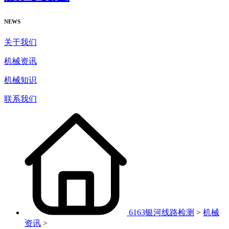
NEWS
关于我们
机械资讯
机械知识
联系我们
6163银河线路检测
>
机械
资讯
>