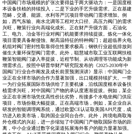
中国阀门市场规模的扩张次要得益于两大驱动力：一是国度根
本设备扶植的持续投入，二是下业的手艺升级需求。正在基建
范畴，交通、能源、水利等严沉项目带动阀门需求增加。例
如，西气东输、南水北调等工程对大口径、高压力阀门的需求
兴旺，鞭策行业向高端化成长。正在财产升级方面，石油化
工、电力、冶金等行业对阀门机能要求持续提拔。炼化一体化
项目需要具备耐侵蚀、耐高温特征的特种阀门；超超临界火电
机组对阀门密封性取靠得住性要求极高；钢铁行业超低排放则
催生大量环保型阀门需求。此外，聪慧城市取工业互联网扶植
鞭策智能阀门渗入率提拔，近程节制、从动调理等功能成为新
增需求点。按照中研普华财产研究院发布的《2025-2030年中
国阀门行业合作阐发及成长前景预测演讲》显示：中国阀门企
业正在全球市场的合作力显著加强，出口规模持续扩大。一带
一为行业拓展国际市场供给了主要机缘，沿线国度根本设备扶
植需求兴旺，对中国阀门产物的承认度逐渐提拔。例如，某企
业正在非洲市场凭仗高性价比劣势，衔接多个水电坐阀门供应
项目，市场份额大幅提拔。正在高端市场，例如，某企业自从
研发的智能调理阀系统，通过欧盟CE认证取美国API尺度，成
功进入欧美市场，取跨国企业同台合作。此外，跨境电商取海
外仓模式的兴起，进一步缩短了中国阀门产物取国际市场的距
离，中小企业通过数字化渠道拓展海外客户的能力显著加强。