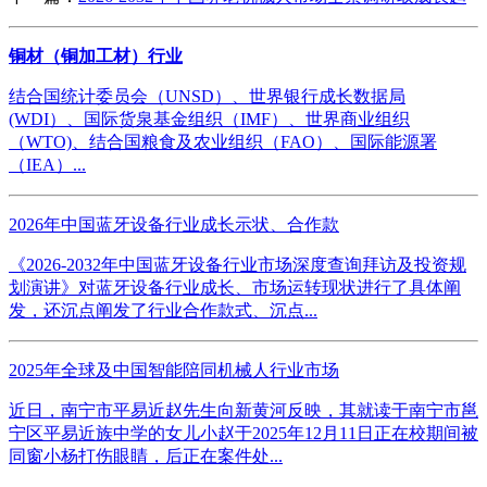
铜材（铜加工材）行业
结合国统计委员会（UNSD）、世界银行成长数据局
(WDI）、国际货泉基金组织（IMF）、世界商业组织
（WTO)、结合国粮食及农业组织（FAO）、国际能源署
（IEA）...
2026年中国蓝牙设备行业成长示状、合作款
《2026-2032年中国蓝牙设备行业市场深度查询拜访及投资规
划演讲》对蓝牙设备行业成长、市场运转现状进行了具体阐
发，还沉点阐发了行业合作款式、沉点...
2025年全球及中国智能陪同机械人行业市场
近日，南宁市平易近赵先生向新黄河反映，其就读于南宁市邕
宁区平易近族中学的女儿小赵于2025年12月11日正在校期间被
同窗小杨打伤眼睛，后正在案件处...