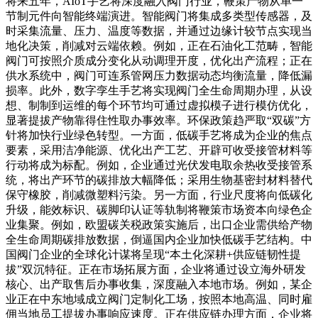
将来五年，AIoT手艺将深度融入阀门行业，鞭策产物从单一
节制元件向智能终端演进。智能阀门将集成多类型传感器，及
时采集流量、压力、温度等数据，并通过边缘计较节点实现当
地化决策，削减对云端依赖。例如，正在石油化工范畴，智能
阀门可按照介质成分变化从动调理开度，优化出产流程；正在
供水系统中，阀门可连系管网压力数据动态均衡流量，降低漏
损率。此外，数字孪生手艺将实现阀门全生命周期办理，从设
想、制制到运维的每个环节均可通过虚拟模子进行模仿优化，
显著提拔产物靠得住性取办事效率。环保政策趋严取“双碳”方
针将加快行业绿色转型。一方面，低碳手艺将成为企业的焦点
要素，采用洁净能源、优化出产工艺、开辟可收受接管材料等
行动将成为标配。例如，企业通过光伏发电取余热收受接管系
统，将出产环节的碳排放大幅降低；采用生物基密封材料替代
保守橡胶，削减微塑料污染。另一方面，行业尺度将向低碳化
升级，能效标识、碳脚印认证等轨制将鞭策市场资本向绿色企
业集聚。例如，欧盟碳关税政策实施后，出口企业需供给产物
全生命周期碳排放数据，倒逼国内企业加快低碳手艺结构。中
国阀门企业的全球化计谋将呈现“本土化深耕+供应链韧性提
拔”双沉特征。正在市场拓展方面，企业将通过设立海外研发
核心、出产取售后办事收集，深度融入本地市场。例如，某企
业正在中东地域成立阀门定制化工场，按照本地高温、同时雇
佣当地员工提拔办事响应速度。正在供应链办理方面，企业将