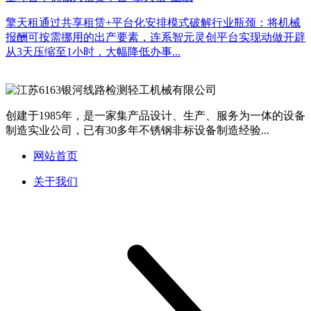
擎天租通过共享租赁+平台化安排模式破解行业瓶颈：将机械
报酬可按需挪用的出产要素，连系智元灵创平台实现动做开辟
从3天压缩至1小时，大幅降低办事...
创建于1985年，是一家集产品设计、生产、服务为一体的设备
制造实业公司，已有30多年不锈钢非标设备制造经验...
网站首页
关于我们