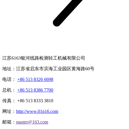
江苏6163银河线路检测轻工机械有限公司
地址：江苏省启东市滨海工业园区黄海路60号
电话：
+86 513 8326 6698
总机：
+86 513 8386 7700
传真： +86 513 8333 3810
网址：
http://www.01n16.com
邮箱：
master@163.com