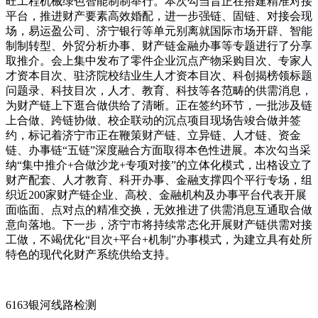
旺工程机械绿色智能制制举行。本次勾当旨正在搭建精准对接
平台，推进财产要素高效婚配，进一步强链、固链、对接会现
场，易运盈公司、济宁银行等单元别离就国际市场开辟、智能
制制转型、外贸分析办事、财产链金融办事等专题进行了分享
取推介。会上集中发布了零件企业沉点产物采购目次、专家人
才资本目次、驻济院校结业生人才资本目次、科创揭榜领标题
问题录、科技目次，人才、教育、科技等各范畴的供需消息，
为财产链上下逛合做供给了清晰。正在签约环节，一批涉及链
上合做、跨链协做、校企联动的沉点项目现场告竣合做并签
约，标记着济宁市正在鞭策财产链、立异链、人才链、资金
链、办事链“五链”深度融合方面取得本色性进展。本次勾当采
纳“集中推介+合做沙龙+专项对接”的立体化模式，出格设立了
财产配套、人才教育、科开办事、金融支撑四个平行专场，组
织近200家财产链企业、高校、金融机构及办事平台代表开展
面临面、点对点的精准交换，无效推进了供需消息互通取合做
意向落地。下一步，济宁市将持续常态化开展财产链供需对接
工做，不竭优化“目次+平台+机制”办事模式，为建立具有处所
特色的现代化财产系统供给支持。
6163银河线路检测