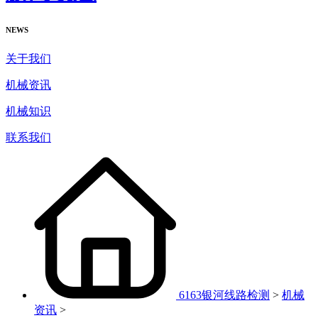
NEWS
关于我们
机械资讯
机械知识
联系我们
6163银河线路检测
>
机械
资讯
>