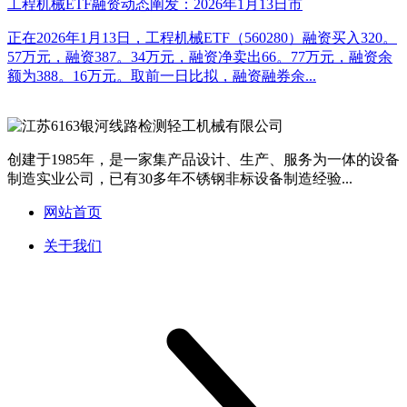
工程机械ETF融资动态阐发：2026年1月13日市
正在2026年1月13日，工程机械ETF（560280）融资买入320。
57万元，融资387。34万元，融资净卖出66。77万元，融资余
额为388。16万元。取前一日比拟，融资融券余...
创建于1985年，是一家集产品设计、生产、服务为一体的设备
制造实业公司，已有30多年不锈钢非标设备制造经验...
网站首页
关于我们