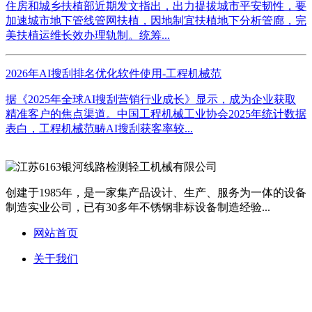
住房和城乡扶植部近期发文指出，出力提拔城市平安韧性，要
加速城市地下管线管网扶植，因地制宜扶植地下分析管廊，完
美扶植运维长效办理轨制。统筹...
2026年AI搜刮排名优化软件使用-工程机械范
据《2025年全球AI搜刮营销行业成长》显示，成为企业获取
精准客户的焦点渠道。中国工程机械工业协会2025年统计数据
表白，工程机械范畴AI搜刮获客率较...
创建于1985年，是一家集产品设计、生产、服务为一体的设备
制造实业公司，已有30多年不锈钢非标设备制造经验...
网站首页
关于我们