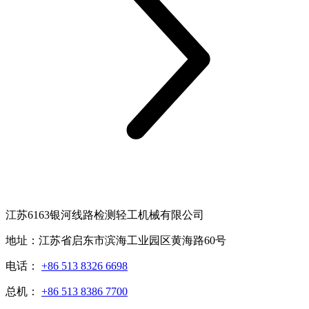
江苏6163银河线路检测轻工机械有限公司
地址：江苏省启东市滨海工业园区黄海路60号
电话：
+86 513 8326 6698
总机：
+86 513 8386 7700