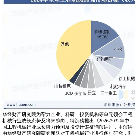
华经财产研究院为帮力企业、科研、投资机构等单元领会工程
机械行业成长态势及将来趋向，特沉磅推出《2026-2032年中
国工程机械行业成长潜力预测及投资计谋征询演讲》，本演讲
由华经财产研究院研究团队对工程机械行业进行多年研究，利