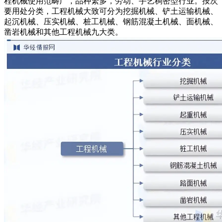
程机械使用范畴广，品种繁多，劳动、手艺稠密型行业。按次
要用处分类，工程机械大致可分为挖掘机械、铲土运输机械、
起沉机械、压实机械、桩工机械、钢筋混凝土机械、面机械、
凿岩机械和其他工程机械九大类。