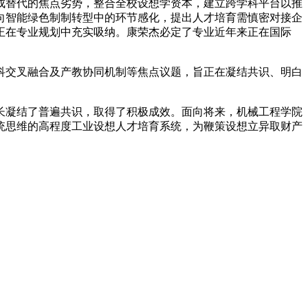
替代的焦点劣势，整合全校设想学资本，建立跨学科平台以推
向智能绿色制制转型中的环节感化，提出人才培育需慎密对接企
正在专业规划中充实吸纳。康荣杰必定了专业近年来正在国际
交叉融合及产教协同机制等焦点议题，旨正在凝结共识、明白
凝结了普遍共识，取得了积极成效。面向将来，机械工程学院
统思维的高程度工业设想人才培育系统，为鞭策设想立异取财产