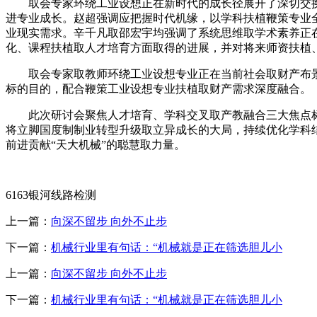
取会专家环绕工业设想正在新时代的成长径展开了深切交换
进专业成长。赵超强调应把握时代机缘，以学科扶植鞭策专业
业现实需求。辛千凡取邵宏宇均强调了系统思维取学术素养正
化、课程扶植取人才培育方面取得的进展，并对将来师资扶植
取会专家取教师环绕工业设想专业正在当前社会取财产布景
标的目的，配合鞭策工业设想专业扶植取财产需求深度融合。
此次研讨会聚焦人才培育、学科交叉取产教融合三大焦点标
将立脚国度制制业转型升级取立异成长的大局，持续优化学科
前进贡献“天大机械”的聪慧取力量。
6163银河线路检测
上一篇：
向深不留步 向外不止步
下一篇：
机械行业里有句话：“机械就是正在筛选胆儿小
上一篇：
向深不留步 向外不止步
下一篇：
机械行业里有句话：“机械就是正在筛选胆儿小