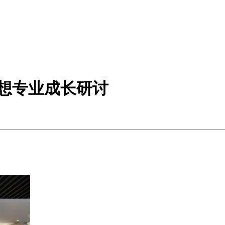
想专业成长研讨