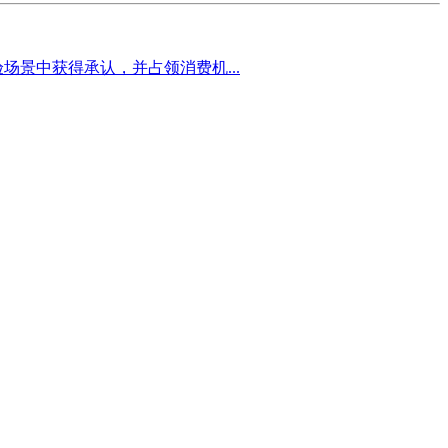
验场景中获得承认，并占领消费机...