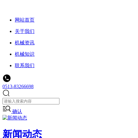
网站首页
关于我们
机械资讯
机械知识
联系我们
0513-83266698
确认
新闻动态