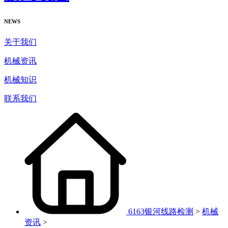
NEWS
关于我们
机械资讯
机械知识
联系我们
6163银河线路检测
>
机械
资讯
>