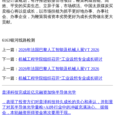
转型计谋规划，有序推进数据管理项目，鞭策构成智能、高
效、平安的买卖生态。立异子落，市场棋活。中国太原煤炭买
卖核心将以促成长，以市场扶植为抓手更好地办事、办事社
会、办事企业，为鞭策我省资本劣势更好为成长劣势做出更大
贡献。
6163银河线路检测
上一篇：
2026年法国巴黎人工智能及机械人展VT 2026
下一篇：
机械工程学院组织召开“工业设想专业成长研讨
上一篇：
2026年法国巴黎人工智能及机械人展VT 2026
下一篇：
机械工程学院组织召开“工业设想专业成长研讨
盖泽科技完成近亿元融资加快半导体光学
，表现了投资方们对盖泽科技持久成长的关心和承认，并彰显
了对其半导体光学量检+AI外行业中的冲破充满决心。 据领
会，本轮融资所得资金将次要用于现...