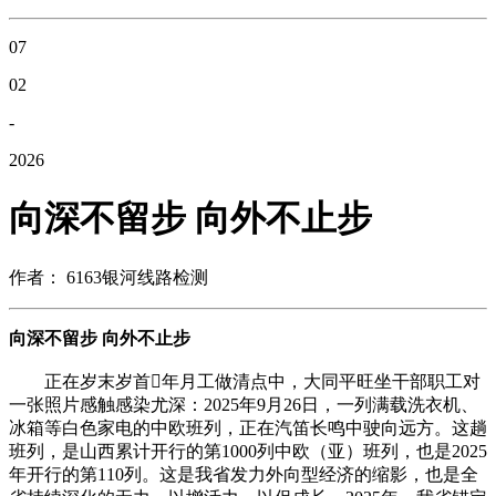
07
02
-
2026
向深不留步 向外不止步
作者： 6163银河线路检测
向深不留步 向外不止步
正在岁末岁首年月工做清点中，大同平旺坐干部职工对
一张照片感触感染尤深：2025年9月26日，一列满载洗衣机、
冰箱等白色家电的中欧班列，正在汽笛长鸣中驶向远方。这趟
班列，是山西累计开行的第1000列中欧（亚）班列，也是2025
年开行的第110列。这是我省发力外向型经济的缩影，也是全