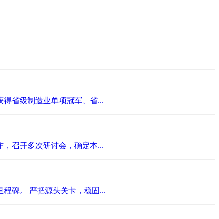
省级制造业单项冠军、省...
召开多次研讨会，确定本...
碑。 严把源头关卡，稳固...