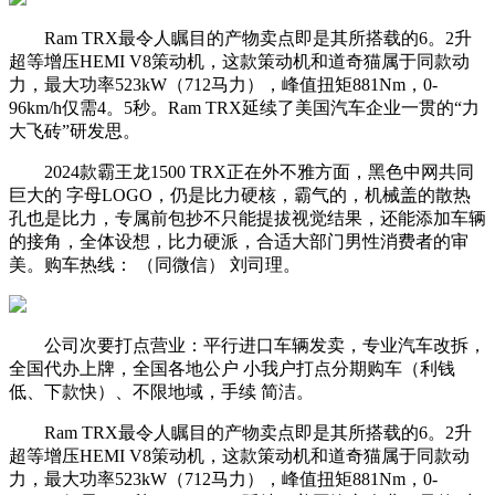
Ram TRX最令人瞩目的产物卖点即是其所搭载的6。2升
超等增压HEMI V8策动机，这款策动机和道奇猫属于同款动
力，最大功率523kW（712马力），峰值扭矩881Nm，0-
96km/h仅需4。5秒。Ram TRX延续了美国汽车企业一贯的“力
大飞砖”研发思。
2024款霸王龙1500 TRX正在外不雅方面，黑色中网共同
巨大的 字母LOGO，仍是比力硬核，霸气的，机械盖的散热
孔也是比力，专属前包抄不只能提拔视觉结果，还能添加车辆
的接角，全体设想，比力硬派，合适大部门男性消费者的审
美。购车热线： （同微信） 刘司理。
公司次要打点营业：平行进口车辆发卖，专业汽车改拆，
全国代办上牌，全国各地公户 小我户打点分期购车（利钱
低、下款快）、不限地域，手续 简洁。
Ram TRX最令人瞩目的产物卖点即是其所搭载的6。2升
超等增压HEMI V8策动机，这款策动机和道奇猫属于同款动
力，最大功率523kW（712马力），峰值扭矩881Nm，0-