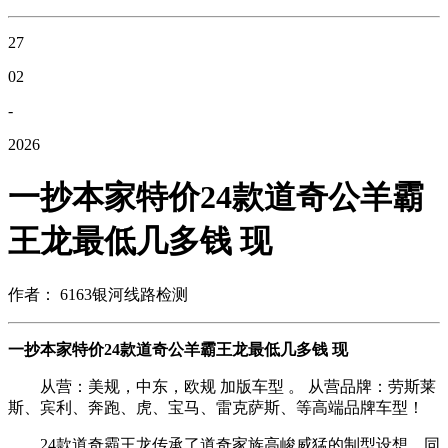
27
02
-
2026
一抄本家特价24款道奇公羊霸
王龙最低几多钱 现
作者： 6163银河线路检测
一抄本家特价24款道奇公羊霸王龙最低几多钱 现
从营：美规，中东，欧规 加版车型 。 从营品牌：劳斯莱
斯、宾利、奔跑、虎、宝马、雷克萨斯、等高端品牌车型！
24款道奇霸王龙传承了道奇家族高峻威猛的制型设想，同