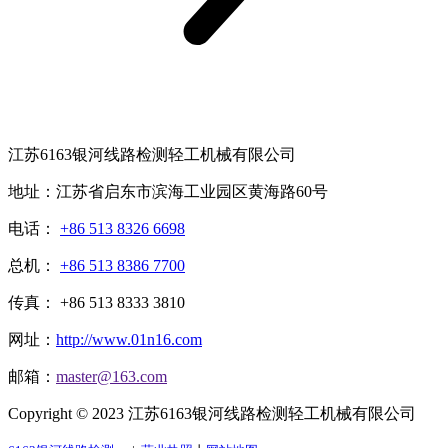
江苏6163银河线路检测轻工机械有限公司
地址：江苏省启东市滨海工业园区黄海路60号
电话：
+86 513 8326 6698
总机：
+86 513 8386 7700
传真： +86 513 8333 3810
网址：
http://www.01n16.com
邮箱：
master@163.com
Copyright © 2023 江苏6163银河线路检测轻工机械有限公司