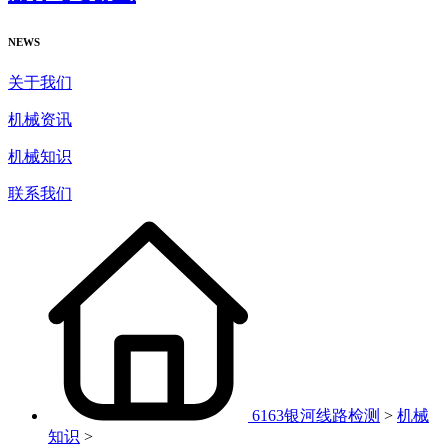
NEWS
关于我们
机械资讯
机械知识
联系我们
6163银河线路检测
>
机械
知识
>