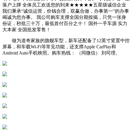
落户上牌 全体员工欢送您的到来★★★★★五星级诚信企业
我们秉承“诚信运营，价钱合理，双赢合做，办事第一”的办事
竭诚为您办事。 我公司购车支撑全国分期按揭，只凭一张身
份证，秒批三十万，最低首付百分之十！ 国外一手车源 实力
大本家 全国批发零售！
做为道奇家族的旗舰车型，新车还配备了12英寸竖置中控
屏幕，和车载Wi-Fi等常见功能，还支撑Apple CarPlay和
Android Auto手机映照。购车热线： （同微信） 刘司理。