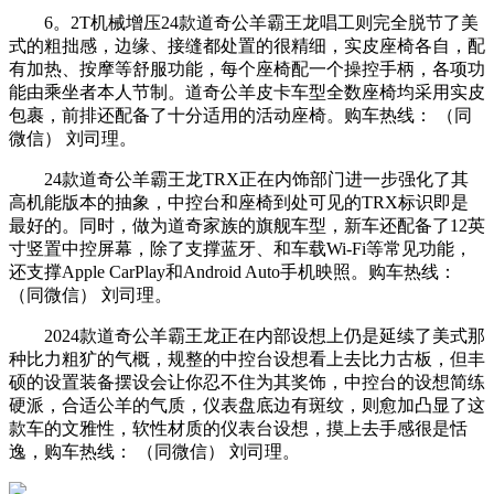
6。2T机械增压24款道奇公羊霸王龙唱工则完全脱节了美
式的粗拙感，边缘、接缝都处置的很精细，实皮座椅各自，配
有加热、按摩等舒服功能，每个座椅配一个操控手柄，各项功
能由乘坐者本人节制。道奇公羊皮卡车型全数座椅均采用实皮
包裹，前排还配备了十分适用的活动座椅。购车热线： （同
微信） 刘司理。
24款道奇公羊霸王龙TRX正在内饰部门进一步强化了其
高机能版本的抽象，中控台和座椅到处可见的TRX标识即是
最好的。同时，做为道奇家族的旗舰车型，新车还配备了12英
寸竖置中控屏幕，除了支撑蓝牙、和车载Wi-Fi等常见功能，
还支撑Apple CarPlay和Android Auto手机映照。购车热线：
（同微信） 刘司理。
2024款道奇公羊霸王龙正在内部设想上仍是延续了美式那
种比力粗犷的气概，规整的中控台设想看上去比力古板，但丰
硕的设置装备摆设会让你忍不住为其奖饰，中控台的设想简练
硬派，合适公羊的气质，仪表盘底边有斑纹，则愈加凸显了这
款车的文雅性，软性材质的仪表台设想，摸上去手感很是恬
逸，购车热线： （同微信） 刘司理。