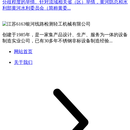
分歧程度的旱情。针对流域相关省（区）旱情，黄河防总和水
利部黄河水利委员会（简称黄委...
创建于1985年，是一家集产品设计、生产、服务为一体的设备
制造实业公司，已有30多年不锈钢非标设备制造经验...
网站首页
关于我们