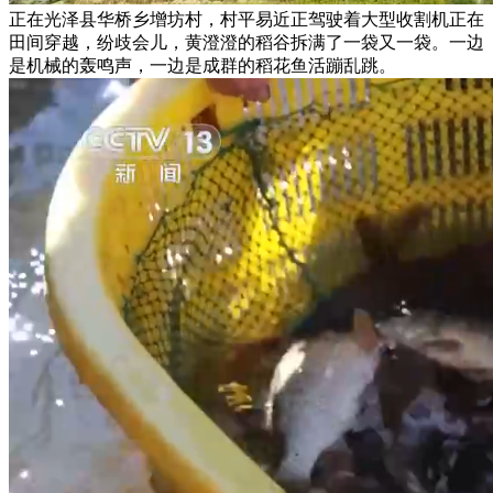
正在光泽县华桥乡增坊村，村平易近正驾驶着大型收割机正在
田间穿越，纷歧会儿，黄澄澄的稻谷拆满了一袋又一袋。一边
是机械的轰鸣声，一边是成群的稻花鱼活蹦乱跳。