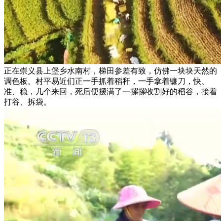
正在崇义县上堡乡水南村，梯田参差有致，仿佛一块块天然的
调色板。村平易近们正一手抓着稻秆，一手拿着镰刀，快、
准、稳，几个来回，死后便摆满了一摞摞收割好的稻谷，接着
打谷、拆袋。