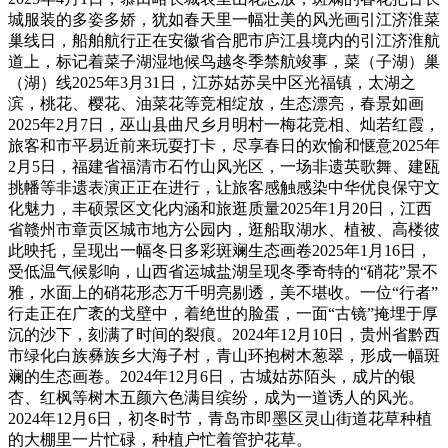
城服装的多姿多娇，犹如春天里一幅壮美的风光画引江济淮菜
巢线日，船舶航行正在安徽省合肥市庐江县境内的引江济淮航
道上，标记着菜子湖湿地候鸟越冬季禁航竣事，菜（子湖）巢
（湖）线2025年3月31日，江苏姑苏吴中区光福镇，太湖之
滨，桃花、樱花、油菜花等竞相绽放，生态漂亮，春景如画
2025年2月7日，巫山县曲尺乡月明村一梅花竞相、灿若红霞，
旅客和市平易近前来玩耍打卡，尽享春日的欢愉和惬意2025年
2月5日，福建省福清市石竹山风光区，一场非遗英歌舞、建瓯
挑幡等非遗表演正正在进行，让旅客感触感染中华优良保守文
化魅力，丰硕景区文化内涵和旅逛质量2025年1月20日，江西
省赣州市章贡区城市地方公园内，逛船取湖水、植被、高楼彼
此映托，呈现出一幅冬日多彩斑斓生态画卷2025年1月16日，
受低温气候影响，山西省运城盐湖呈现冬季奇特的“硝花”景不
雅，水面上的硝花形态万千明亮剔透，美不堪收。一位“行者”
行走正在广袤的戈壁中，着绝世的脸蛋，一面“古镜”掩埋于厚
沉的沙下，刻满了时间的裂痕。2024年12月10日，贵州省黔西
市绿化白族彝族乡大海子村，青山环抱树木葱翠，形成一幅斑
斓的生态画卷。2024年12月6日，古城姑苏陌头，成片的银
杏、红枫等树木五颜六色满目缤纷，成为一道诱人的风光。
2024年12月6日，初冬时节，青岛市即墨区灵山街道花草种植
的大棚里一片忙碌，种植户忙着管护花草。