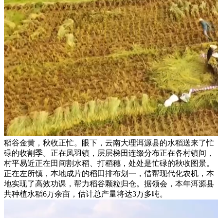
稻谷金黄，秋收正忙。眼下，云南大理洱源县的水稻送来了忙
碌的收割季。正在凤羽镇，层层梯田连缀分布正在各村镇间，
村平易近正在田间割水稻、打稻穗，处处是忙碌的秋收图景。
正在左所镇，本地成片的稻田排布划一，借帮现代化农机，本
地实现了高效功课，帮力稻谷颗粒归仓。据领会，本年洱源县
共种植水稻6万余亩，估计总产量将达3万多吨。