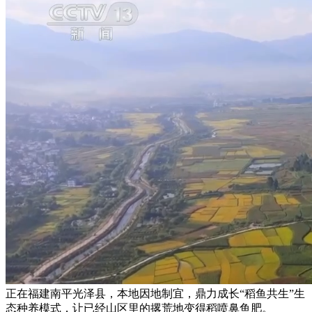
正在福建南平光泽县，本地因地制宜，鼎力成长“稻鱼共生”生
态种养模式，让已经山区里的撂荒地变得稻喷鼻鱼肥。