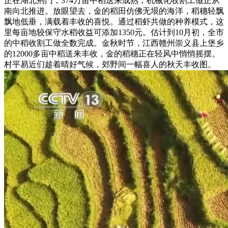
正在湖北荆门，374万亩中稻送来成熟，机械化收割工做正从
南向北推进。放眼望去，金的稻田仿佛无垠的海洋，稻穗轻飘
飘地低垂，满载着丰收的喜悦。通过稻虾共做的种养模式，这
里每亩地较保守水稻收益可添加1350元。估计到10月初，全市
的中稻收割工做全数完成。金秋时节，江西赣州崇义县上堡乡
的12000多亩中稻送来丰收，金的稻穗正在轻风中悄悄摇摆。
村平易近们趁着晴好气候，郊野间一幅喜人的秋天丰收图。