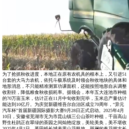
为了抢抓秋收进度，本地正在原有农机具的根本上，又引进51
台套的大马力农机，依托斗极系统及时领会秋收地块的具体和
地形消息，不只能精准测算功课面积，还能按照地形自从调整
收割径，降低粮食秋收损耗率。据领会，本年五大连池市种植
的70万亩玉米，估计正在11月中旬收割完毕，玉米总产量估计
能达到10亿斤。为庆贺新疆维吾尔自治区成立70周年，“异元
汽车杯”首届新疆国际摄影大赛9月28日正式启动。2025年4月
10日，安徽省芜湖市无为市昆山镇三公山茶叶种植，千亩高山
野生杜鹃正在翠绿的茶园之间灿艳绽放，美轮美奂，美不堪收
2025年4月1日，慕田峪长城表里山花怒放，斑斓的春花把古长