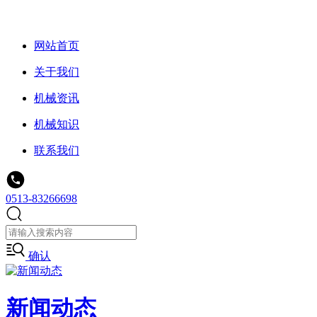
网站首页
关于我们
机械资讯
机械知识
联系我们
0513-83266698
确认
新闻动态