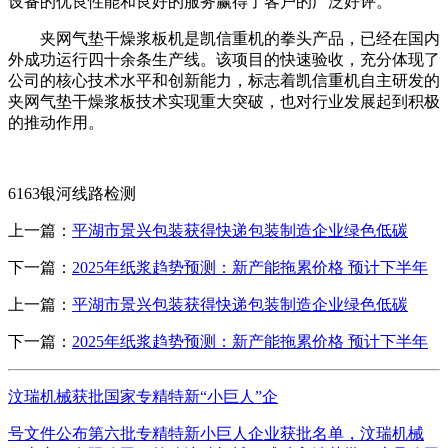
设备的优良性能和良好的服务赢得了客户的广泛好评。
夹网气垫干燥浆板机是凯信重机的拳头产品，已经在国内
外成功运行四十余条生产线。该项目的快速验收，充分体现了
公司的核心技术水平和创新能力，标志着凯信重机自主研发的
夹网气垫干燥浆板技术实现重大突破，也对行业发展起到积极
的推动作用。
6163银河线路检测
上一篇：
平湖市景兴包装获得快递包装制造企业绿色低碳
下一篇：
2025年纸浆趋势预测：新产能拖累价格 预计下半年
上一篇：
平湖市景兴包装获得快递包装制造企业绿色低碳
下一篇：
2025年纸浆趋势预测：新产能拖累价格 预计下半年
汶瑞机械获批国家专精特新“小巨人”企
号文件公布第六批专精特新小巨人企业获批名单，汶瑞机械