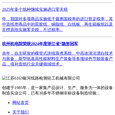
2025年多个纸种继续实施进口零关税
年，我国对多项商品实施低于最惠国税率的进口暂定税率，其
中造纸类商品中的双胶纸、铜版纸、白纸板、再生箱板纸以及
瓦楞原纸实施零关税，不过税率...
杭州机电院荣获2024年度浙江省“隐形冠军
余年，自主研发的横管式连续蒸煮系统、中高浓清洁漂白技术
与装备、新型纸基高性能材料生产装备等多项绿色节能装备产
品，填补造纸行业关键领域技术...
创建于1985年，是一家集产品设计、生产、服务为一体的设备
制造实业公司，已有30多年不锈钢非标设备制造经验...
网站首页
关于我们