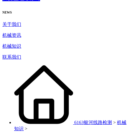
NEWS
关于我们
机械资讯
机械知识
联系我们
6163银河线路检测
>
机械
知识
>