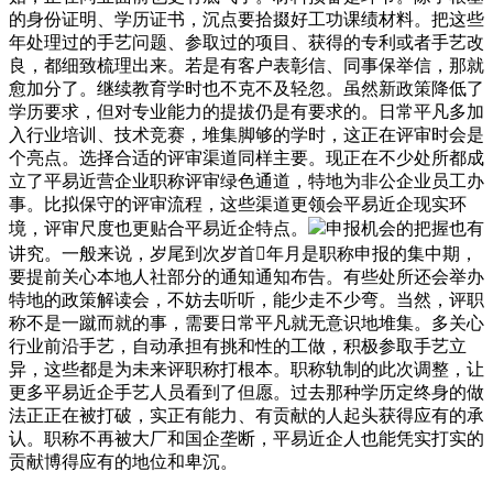
的身份证明、学历证书，沉点要拾掇好工功课绩材料。把这些
年处理过的手艺问题、参取过的项目、获得的专利或者手艺改
良，都细致梳理出来。若是有客户表彰信、同事保举信，那就
愈加分了。继续教育学时也不克不及轻忽。虽然新政策降低了
学历要求，但对专业能力的提拔仍是有要求的。日常平凡多加
入行业培训、技术竞赛，堆集脚够的学时，这正在评审时会是
个亮点。选择合适的评审渠道同样主要。现正在不少处所都成
立了平易近营企业职称评审绿色通道，特地为非公企业员工办
事。比拟保守的评审流程，这些渠道更领会平易近企现实环
境，评审尺度也更贴合平易近企特点。
申报机会的把握也有
讲究。一般来说，岁尾到次岁首年月是职称申报的集中期，
要提前关心本地人社部分的通知通知布告。有些处所还会举办
特地的政策解读会，不妨去听听，能少走不少弯。当然，评职
称不是一蹴而就的事，需要日常平凡就无意识地堆集。多关心
行业前沿手艺，自动承担有挑和性的工做，积极参取手艺立
异，这些都是为未来评职称打根本。职称轨制的此次调整，让
更多平易近企手艺人员看到了但愿。过去那种学历定终身的做
法正正在被打破，实正有能力、有贡献的人起头获得应有的承
认。职称不再被大厂和国企垄断，平易近企人也能凭实打实的
贡献博得应有的地位和卑沉。