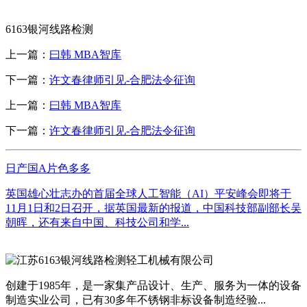
6163银河线路检测
上一篇：
曰韩 MBA智库
下一篇：
许文春律师引见-合肥法令征询
上一篇：
曰韩 MBA智库
下一篇：
许文春律师引见-合肥法令征询
日产国A片色多多
英国雄心壮志办的首届全球人工智能（AI）平安峰会即将于
11月1日和2日召开，据英国最新的报道，中国科技部副部长吴
朝晖，还有来自中国、科技公司和学...
创建于1985年，是一家集产品设计、生产、服务为一体的设备
制造实业公司，已有30多年不锈钢非标设备制造经验...