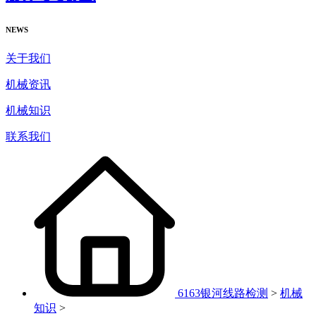
NEWS
关于我们
机械资讯
机械知识
联系我们
6163银河线路检测
>
机械
知识
>