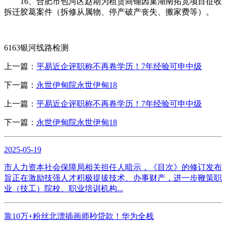
16、合肥市包河区赵期为租赁商铺因巢湖南拓宽项目征收
拆迁胶葛案件（拆修从属物、停产破产丧失、搬家费等）。
6163银河线路检测
上一篇：
平易近企评职称不再卷学历！7年经验可申中级
下一篇：
永世伊甸院永世伊甸18
上一篇：
平易近企评职称不再卷学历！7年经验可申中级
下一篇：
永世伊甸院永世伊甸18
2025-05-19
市人力资本社会保障局相关担任人暗示，《目次》的修订发布
旨正在激励技强人才积极提拔技术、办事财产，进一步鞭策职
业（技工）院校、职业培训机构...
靠10万+粉丝北漂插画师秒贷款！华为全栈