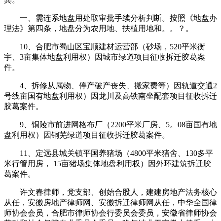
一、需连系地盘用处取审批手续分析判断。按照《地盘办
理法》第四条，地盘分为农用地、扶植用地和。。？。
10、合肥市蜀山区宝顺建材运营部（砂场，520平米衡
宇、3亩集体地盘利用权）因城市绿道项目征收拆迁胶葛案
件。
4、拆修从属物、停产破产丧失、搬家费等）因轨道交通2
号线亩国有地盘利用权）因龙川及高铁南坐配套项目征收拆迁
胶葛案件。
9、铜陵市前进网格布厂（2200平米厂房、5。08亩国有地
盘利用权）因铜芜绿道项目征收拆迁胶葛案件。
11、定远县城关镇平国养猪场（4800平米猪舍、130多平
米行管用房， 15亩猪场集体地盘利用权）因外环建筑拆迁胶
葛案件。
许文春律师，党支部、创始合股人，建建房地产法务核心
从任，安徽房地产律师网、安徽拆迁律师网从任，中华全国律
师协会会员，合肥市律师协会行委员会委员，安徽省律师协会