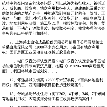
范畴中的疑问复杂的法令问题，可以或许为被征收人、被拆迁
人、成长商、投资商、地盘利用权持有人、建建商以及采办方
供给普遍的房地产办事，并能参取到项目开辟的任一阶段。正
在这一范畴，我们对拆迁取弥补、投资取开辟、项目联建取让
渡、地盘利用权获得、施工取监理、招投标取转包、预售、贸
易租赁、不动产让渡取典质、按揭取公积金、物业办理等法令
事务具有出格的学问和经验。
2、上海莱士血液成品股份无限公司部属子公司灵璧莱士
单采血浆无限公司（2000平米办公用房、6亩国有地盘利用
权）因开辟区工业园项目征收拆迁胶葛案件。
一、糊口乐音怎样认定尺度？糊口乐音的认定需连系区域
功能定位取时间节点双沉尺度。按照《GB3096-2008声质量尺
度》，我国将城市区域划分。。。
12、怀远县城关镇英（2800平米贸易房、6亩集体地盘利
用权）因禹王。西湾国际项目征收拆迁胶葛案件。
18、舒城县周舒桃住房（衡宇202。4平米、346。7平米国
有地盘利用权）因南溪河分析工程征收拆迁胶葛案件！