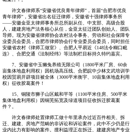
许文春律师系“安徽省优良青年律师”，首届“合肥市优良
青年律师”，安徽省出名征迁律师，安徽省十强律师事务所
——安徽金亚太律师事务所总所副从任、中支部、高级合股
人，建建房地产法务核心从任，金亚太征迁团队创始人、团队
导师。现为安徽省律师协会农村法令事务、劳动和社会保障专
业委员会委员，合肥市律师协会行专业委员会委员，同时担任
安徽省农村《律师工做室》、合肥人平易近《148法令糊口毗
连》、合肥交通《法制经纬》等法制栏目标持久特约嘉宾。
7、安徽省中玉獭兔养殖无限公司（1800平米厂房、60余
亩集体地盘利用权）因机场高压线、合肥皖中少林文武培训学
校因贸易开辟项目被全体（3000平米衡宇、10亩集体地盘利用
权）征收胶葛案件！
15、铜陵市狮子山区戴和平等（1100平米住房、500平米
集体地盘利用权）因铜芜拓宽及绿道项目征收拆迁胶葛案
件？。
许文春律师处置律师工做十年里承办过近百件相关、拆
迁、建建、房地产范畴的非诉讼和诉讼案件，此中不少仍是行
业内比力有影响的案件。擅利益理正在拆迁、建建房地产专业