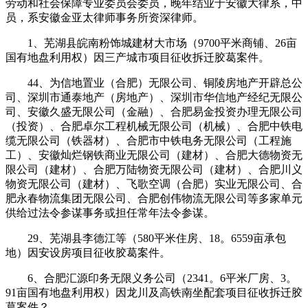
劳动和社会保障专业委员会委员，晚年结业于安徽大律系，中
员，系安徽金亚太律师事务所资深律师。
1、芜湖县皖南粉饰城建材大市场（9700平米商铺、26亩
国有地盘利用权）因三产城市项目征收拆迁胶葛案件。
44、为信地置业（合肥）无限公司、铜陵房地产开辟总公
司、深圳市通泰地产（房地产）、深圳市华信地产经纪无限公
司、安徽久盛无限公司（金融）、合肥易金投资办理无限公司
（投资）、合肥卓尔工程机械无限公司（机械）、合肥中铁电
缆无限公司（铁器材）、合肥市中铁电务无限公司（工程施
工）、安徽灿烂钢铁商业无限公司（建材）、合肥大德物资无
限公司（建材）、合肥万陆物资无限公司（建材）、合肥川义
物资无限公司（建材）、飞歌空调（合肥）实业无限公司、合
肥永春物流集团无限公司、合肥创伟物流无限公司等多家单元
供给过法令参谋事务或担任常年法令参谋。
29、芜湖县李德江等（580平米住房、18。6559亩承包
地）因安设房项目征收胶葛案件。
6、合肥汇源印务无限义务公司（2341。6平米厂房、3。
91亩国有地盘利用权）因龙川及高铁南坐配套项目征收拆迁胶
葛案件？。