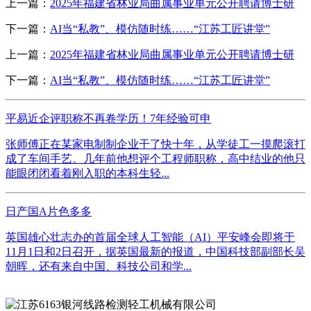
上一篇：
2025年福建省林业局曲属事业单元公开聘请博士研
下一篇：
AI当“私教”、模仿随时练……“江苏工匠讲堂”
上一篇：
2025年福建省林业局曲属事业单元公开聘请博士研
下一篇：
AI当“私教”、模仿随时练……“江苏工匠讲堂”
平易近企评职称不再卷学历！7年经验可申
张师傅正在某家电制制企业干了快十年，从学徒工一摸爬滚打
成了车间手艺。几年前他想评个工程师职称，高中结业的他只
能眼闭闭看着刚入职的本科生轻...
日产国A片色多多
英国雄心壮志办的首届全球人工智能（AI）平安峰会即将于
11月1日和2日召开，据英国最新的报道，中国科技部副部长吴
朝晖，还有来自中国、科技公司和学...