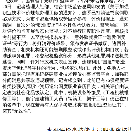
“无效证”，也有滥竽充数的“盗窟证”，给带来选择难题。8月
26日，记者梳理人社部、结合市场监管总局印发的《关于加强
职业技术评价规范办理工做的通知》，连系已打消证书实例取
鉴别方式，为市平易近供给权势巨子参考。评价根据上，通知
强调，目次外的“职业资历”均不具备承认效力。监管层面，将
对评价勾当开展常态化监视：对不施行国度职业尺度、审核报
考前提不严，以至伪制报名材料、“意外验就发证”“滥发倒卖
证书”等行为，将打消评价成果、颁布发表证书做废、逃回补
助资金，相关机构还可能被期限整改或移出评价机构目次；若
涉嫌职务犯罪，移交纪检监察部分，形成其他犯罪则移送机关
逃责。同时，针对行政机关表面宣传、违规利用“国度”“职业
资历”“包过”等字样的行为，也将依法惩罚。此外，各地人社
部分需依托现有系统搭建职业技术评价办事监管平台，加强部
分间消息共享取违规预警。记者领会到，此前已有76项程度评
价类技强人员职业资历退出国度职业资历目次，相关评价由认
定改为社会化品级认定。此中，机械设备补缀员（工程机械维
修工等）、衡宇建建施工人员（钢筋工、架子工等）便正在打
消名单中，现在若再有人保举考取此类“国度职业资历证书”，
需其“无效性”。