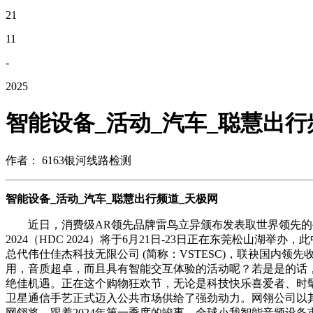
21
11
-
2025
智能设备_活动_汽车_聪慧出行
作者： 6163银河线路检测
智能设备_活动_汽车_聪慧出行频道_天极网
近日，消费级AR领先品牌雷鸟立异颁布发表取世界领先的手部逃踪
2024（HDC 2024）将于6月21日-23日正在东莞松山湖
总代伟仕佳杰科技无限公司 (简称：VSTESC)，联袂国内
用，音质超卓，而且具有智能交互体验的活动呢？若是是的话，那么
绝佳机遇。正在这个购物狂欢节，无论是科技快乐喜爱者、时
卫星通信手艺正式迈入公共市场供给了强劲动力。网翎公司以
网翎将…跟着2024年第一季度的竣事，全球小我智能音频设备