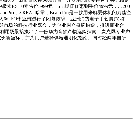
RS 10零售价5999元，618期间优惠到手价4999元，加200
Pro，XREAL暗示，Beam Pro是一款用来解罢休机的万能空
始人&CEO李亚雄进行了闭幕致辞。亚洲消费电子手艺展(简称
全球市场的科技行业嘉会，为企业树立身牌抽象，推进商业合
个利用场景拾掇出了一份华为音频产物选购指南，麦克风专业声
业成长新坐标，并为用户选择供给通明化指南。同时经两年自研