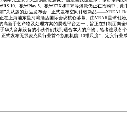
 10、极米Play 5、极米Z7X和H3S等爆款仍正在抢购中，此中极米
”为从题的新品发布会，正式发布空间计较新品——XREAL Beam 
览会正在上海浦东星河湾酒店国际会议核心落幕。由VRAR星球创
尖的高新手艺产物及处理方案的展现平台之一，旨正在打制面向
入手华为音频设备的小伙伴们找到适合本人的产物，笔者连系各
际，正式发布无线麦克风行业首个旗舰机能“10维尺度”，定义行