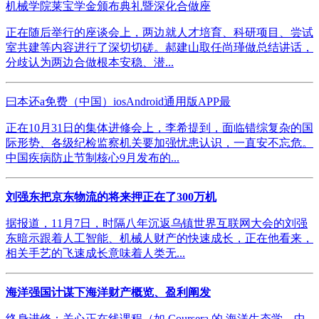
机械学院莱宝学金颁布典礼暨深化合做座
正在随后举行的座谈会上，两边就人才培育、科研项目、尝试
室共建等内容进行了深切切磋。郝建山取任尚瑾做总结讲话，
分歧认为两边合做根本安稳、潜...
曰本还a免费（中国）iosAndroid通用版APP最
正在10月31日的集体进修会上，李希提到，面临错综复杂的国
际形势、各级纪检监察机关要加强忧患认识，一直安不忘危。
中国疾病防止节制核心9月发布的...
刘强东把京东物流的将来押正在了300万机
据报道，11月7日，时隔八年沉返乌镇世界互联网大会的刘强
东暗示跟着人工智能、机械人财产的快速成长，正在他看来，
相关手艺的飞速成长意味着人类无...
海洋强国计谋下海洋财产概览、盈利阐发
终身进修：关心正在线课程（如 Coursera 的 海洋生态学、中