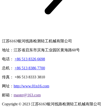
江苏6163银河线路检测轻工机械有限公司
地址：江苏省启东市滨海工业园区黄海路60号
电话：
+86 513 8326 6698
总机：
+86 513 8386 7700
传真： +86 513 8333 3810
网址：
http://www.01n16.com
邮箱：
master@163.com
Copyright © 2023 江苏6163银河线路检测轻工机械有限公司