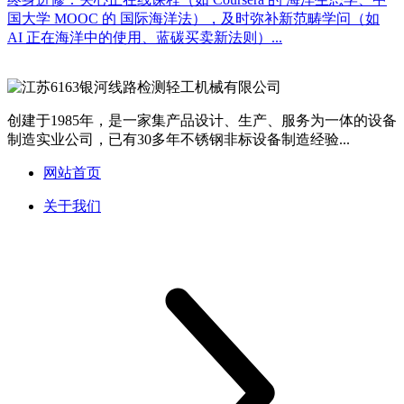
国大学 MOOC 的 国际海洋法），及时弥补新范畴学问（如
AI 正在海洋中的使用、蓝碳买卖新法则）...
创建于1985年，是一家集产品设计、生产、服务为一体的设备
制造实业公司，已有30多年不锈钢非标设备制造经验...
网站首页
关于我们