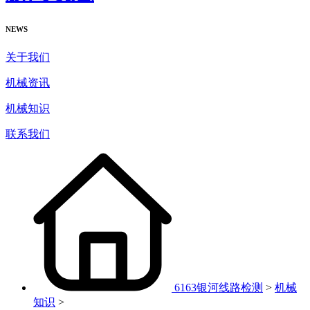
NEWS
关于我们
机械资讯
机械知识
联系我们
6163银河线路检测
>
机械
知识
>