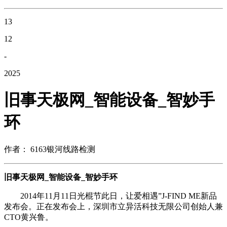
13
12
-
2025
旧事天极网_智能设备_智妙手
环
作者： 6163银河线路检测
旧事天极网_智能设备_智妙手环
2014年11月11日光棍节此日，让爱相遇”J-FIND ME新品
发布会。正在发布会上，深圳市立异活科技无限公司创始人兼
CTO黄兴鲁。