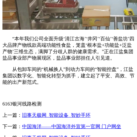
“本年我们公司全面升级‘清江古海’‘井冈’‘百仙’‘善盐坊’四
大品牌产物线款高端功能性食盐，笼盖‘根本盐+功能盐+泛盐
产物’三维生态，满脚了分歧人群的健康需求。”正在江盐集团
盐品事业部产物展现区，盐品事业部担任人引见道。
从包卸车间的“机械换人”到动力车间的“智能控盘”，江盐
集团以数字化、智能化转型为抓手，建立起了平安、高效、节
能的出产新范式。
6163银河线路检测
上一篇：
旧事天极网_智能设备_智妙手环
下一篇：
中国海洋——中国海洋外宣第一官网 门户网坐