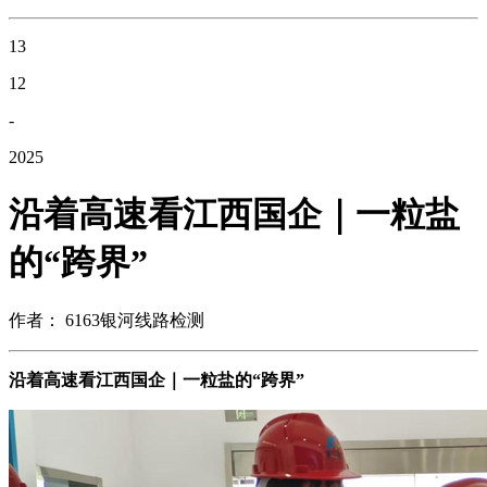
13
12
-
2025
沿着高速看江西国企｜一粒盐
的“跨界”
作者： 6163银河线路检测
沿着高速看江西国企｜一粒盐的“跨界”