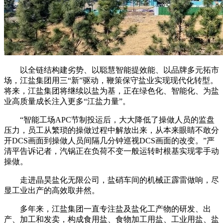
以全链结构建劣势、以聪慧智能提效能、以品牌多元拓市
场，江盐集团用三“新”驱动，鞭策保守盐业实现现代化转型。
将来，江盐集团将继续以盐为基，正在绿色化、智能化、为盐
业高质量成长注入更多“江盐力量”。
“智能工场APC节制投运后，大大降低了操做人员的监盘
压力，员工从繁琐的操做过程中解放出来，从本来眼睛不敢分
开DCS画面到操做人员间隔几分钟巡视DCS画面的改变。”严
清平告诉记者，汽锅正在负荷不变一般运转时根基实现零手动
操做。
走进晶昊盐化无限公司，盐硝车间的机械正霹雷做响，尽
显工业出产的高效取井然。
多年来，江盐集团一直专注盐及盐化工产物的研发、出
产、加工和发卖，构成食用盐、食物加工用盐、工业用盐、盐