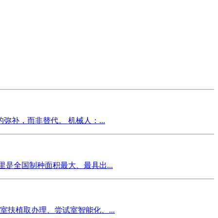
补，而非替代。 机械人：...
是全国制种面积最大、最具出...
室扶植取办理、尝试室智能化、...