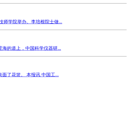
技师学院举办。李培根院士做...
的道上，中国科学仪器研...
花篮。 本报讯 中国工...