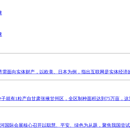
球
球
需面向实体财产，以欧美、日本为例，指出互联网是实体经济的弥
种子就有1粒产自甘肃张掖甘州区，全区制种面积达到75万亩，这里
济南黄河国际会展核心召开以聪慧、平安、绿色为从题，聚焦我国尝试