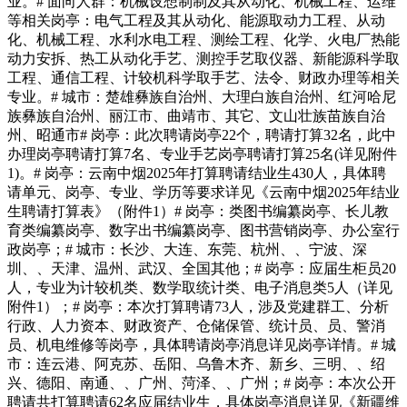
业。# 面向人群：机械设想制制及其从动化、机械工程、运维
等相关岗亭：电气工程及其从动化、能源取动力工程、从动
化、机械工程、水利水电工程、测绘工程、化学、火电厂热能
动力安拆、热工从动化手艺、测控手艺取仪器、新能源科学取
工程、通信工程、计较机科学取手艺、法令、财政办理等相关
专业。# 城市：楚雄彝族自治州、大理白族自治州、红河哈尼
族彝族自治州、丽江市、曲靖市、其它、文山壮族苗族自治
州、昭通市# 岗亭：此次聘请岗亭22个，聘请打算32名，此中
办理岗亭聘请打算7名、专业手艺岗亭聘请打算25名(详见附件
1)。# 岗亭：云南中烟2025年打算聘请结业生430人，具体聘
请单元、岗亭、专业、学历等要求详见《云南中烟2025年结业
生聘请打算表》（附件1）# 岗亭：类图书编纂岗亭、长儿教
育类编纂岗亭、数字出书编纂岗亭、图书营销岗亭、办公室行
政岗亭；# 城市：长沙、大连、东莞、杭州、、宁波、深
圳、、天津、温州、武汉、全国其他；# 岗亭：应届生柜员20
人，专业为计较机类、数学取统计类、电子消息类5人（详见
附件1）；# 岗亭：本次打算聘请73人，涉及党建群工、分析
行政、人力资本、财政资产、仓储保管、统计员、员、警消
员、机电维修等岗亭，具体聘请岗亭消息详见岗亭详情。# 城
市：连云港、阿克苏、岳阳、乌鲁木齐、新乡、三明、、绍
兴、德阳、南通、、广州、菏泽、、广州；# 岗亭：本次公开
聘请共打算聘请62名应届结业生，具体岗亭消息详见《新疆维