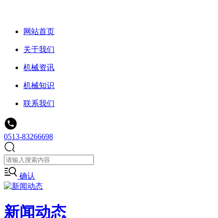
网站首页
关于我们
机械资讯
机械知识
联系我们
0513-83266698
确认
新闻动态