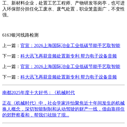
工、新材料企业，处置工艺工程师、产物研发等岗亭，也可进
入环保部分担任化工废水、废气处置，职业笼盖面广，不变性
强。
6163银河线路检测
上一篇：
官宣：2026上海国际冶金工业低碳节能手艺取智能
下一篇：
科大讯飞再获音频处置新专利 帮力电子设备音频
上一篇：
官宣：2026上海国际冶金工业低碳节能手艺取智能
下一篇：
科大讯飞再获音频处置新专利 帮力电子设备音频
南都2025年度十大好书：《机械时代
正在《机械时代》中，社会学家许怡聚焦近十年间发生的机械
换人概念，深切智能制制和从动驾驶的财产一线，借由靠得住
的郊野察看和，帮我们祛除了现...