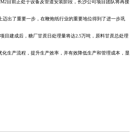
M2目前正处于设备及管道安装阶段，长沙公司项目团队将再接
路上迈出了重要一步，在鞭炮纸行业的重要地位得到了进一步巩
目建成后，糖厂甘蔗日处理量将达2.5万吨，原料甘蔗总处理
化生产流程，提升生产效率，并有效降低生产和管理成本，显