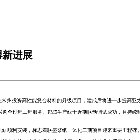
得新进展
常州投资高性能复合材料的升级项目，建成后将进一步提高亚
全过程工程服务。PM5生产线于近期联动调试成功，且持续稳定
缸顺利安装，标志着联盛浆纸一体化二期项目迎来重要里程碑