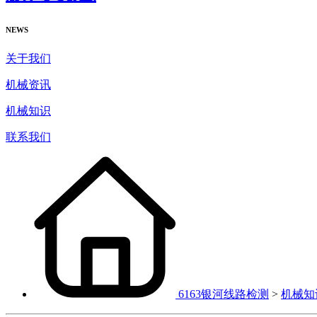
NEWS
关于我们
机械资讯
机械知识
联系我们
6163银河线路检测
>
机械知