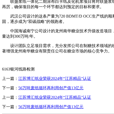
联盛浆纸一体化二期涂布白卡纸及化机浆项目将对联盛浆纸提
再厉，确保项目的每一个环节都达到预定的目标和要求。
武汉公司设计的这条产量为720 BDMT/D OCC生产
固，逐步成为“双碳战略”的领跑者。
中国海诚南宁公司设计的龙州南华糖业技术升级改造项目，新
量达到300万吨/年。
设计团队立足项目需求，充分发挥公司在制糖技术领域的核
著增强龙州南华糖业有限责任公司在糖业市场的核心竞争力。
6163银河线路检测
上一篇：
江苏博汇纸业荣获2024年“江苏精品”认证
下一篇：
56万吨废纸循环再利用创产值13亿元
上一篇：
江苏博汇纸业荣获2024年“江苏精品”认证
下一篇：
56万吨废纸循环再利用创产值13亿元