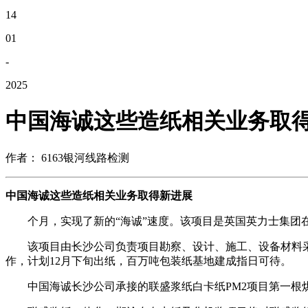
14
01
-
2025
中国海诚这些造纸相关业务取
作者： 6163银河线路检测
中国海诚这些造纸相关业务取得新进展
个月，实现了新的“海诚”速度。该项目是英国英力士集团在
该项目由长沙公司负责项目勘察、设计、施工、设备材料采购
作，计划12月下旬出纸，百万吨包装纸基地建成指日可待。
中国海诚长沙公司承接的联盛浆纸白卡纸PM2项目第一根烘