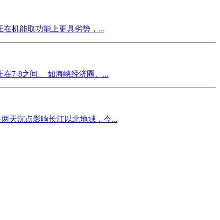
机能取功能上更具劣势，...
8之间。 如海峡经济圈、...
两天沉点影响长江以北地域，今...