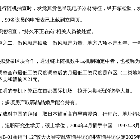
行随机抽查时，发觉其货色呈现电子器材特征，经开箱检验，发
，90名议员的申报表已上载到立网页。
挖细查，“持久不正在岗”相关人员被处置。
之二。做风就是抽象，做风就是力量。地方八项不是五年、十年
虚拟货泉区块合作，通过链上随机数生成机制确定中者，也被称为
整全市最低工资尺度调整后的月最低工资尺度是市区（二类地域，
县和赣榆区21元。
在明的专机下降正在首都国际机场，拉开为期4天的访华大幕。
租；多项房产取郭晶晶婚后配合持有。
成对中国的拜候，取日本辅弼高市早苗漫谈。行程密、地址特殊
职研究生学历，硕士学位，2004年4月插手中国，1997年8
1商铺“4·12”较大火警变乱查询拜访演讲查询拜访认定2025年4