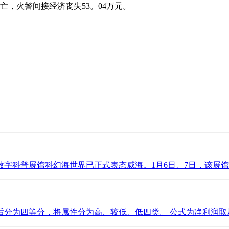
，火警间接经济丧失53。04万元。
科普展馆科幻海世界已正式表态威海。1月6日、7日，该展馆接连送
分为四等分，将属性分为高、较低、低四类。 公式为净利润取从