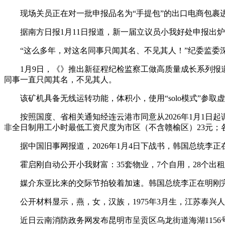
现场关员正在对一批申报品名为“手提包”的出口电商包裹进
据南方日报1月11日报道，新一届立议员小我好处申报出炉
“这么多年，对这名同事只闻其名、不见其人！”纪委监委深
1月9日，《》推出新征程纪检监察工做高质量成长系列报道
同事一直只闻其名，不见其人。
该矿机具备无线运转功能，体积小，使用“solo模式”参取
按照国度、省相关通知经连云港市同意从2026年1月1日起调
非全日制用工小时最低工资尺度为市区（不含赣榆区）23元；各
据中国旧事网报道，2026年1月4日下战书，韩国总统李正
霍启刚自动公开小我财富：35套物业，7个自用，28个出
媒介东亚比来的交际节拍较着加速。韩国总统李正在明刚完
公开材料显示，燕，女，汉族，1975年3月生，江苏泰兴人，退
近日云南消防政务网发布昆明市呈贡区乌龙街道海湖1156号B-0