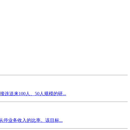
来100人、50人规模的研...
停业务收入的比率。该目标...