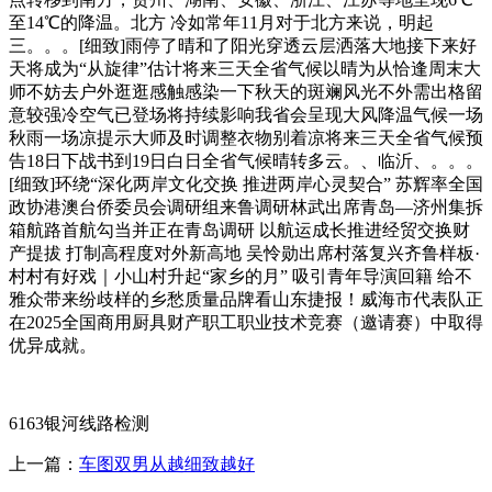
至14℃的降温。北方 冷如常年11月对于北方来说，明起
三。。。[细致]雨停了晴和了阳光穿透云层洒落大地接下来好
天将成为“从旋律”估计将来三天全省气候以晴为从恰逢周末大
师不妨去户外逛逛感触感染一下秋天的斑斓风光不外需出格留
意较强冷空气已登场将持续影响我省会呈现大风降温气候一场
秋雨一场凉提示大师及时调整衣物别着凉将来三天全省气候预
告18日下战书到19日白日全省气候晴转多云。、临沂、。。。
[细致]环绕“深化两岸文化交换 推进两岸心灵契合” 苏辉率全国
政协港澳台侨委员会调研组来鲁调研林武出席青岛—济州集拆
箱航路首航勾当并正在青岛调研 以航运成长推进经贸交换财
产提拔 打制高程度对外新高地 吴怜勋出席村落复兴齐鲁样板·
村村有好戏｜小山村升起“家乡的月” 吸引青年导演回籍 给不
雅众带来纷歧样的乡愁质量品牌看山东捷报！威海市代表队正
在2025全国商用厨具财产职工职业技术竞赛（邀请赛）中取得
优异成就。
6163银河线路检测
上一篇：
车图双男从越细致越好