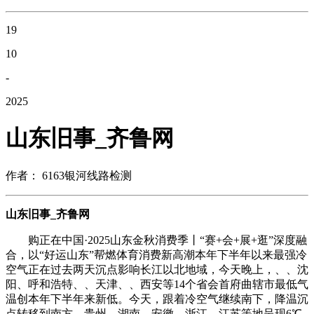
19
10
-
2025
山东旧事_齐鲁网
作者： 6163银河线路检测
山东旧事_齐鲁网
购正在中国·2025山东金秋消费季丨“赛+会+展+逛”深度融
合，以“好运山东”帮燃体育消费新高潮本年下半年以来最强冷
空气正在过去两天沉点影响长江以北地域，今天晚上，、、沈
阳、呼和浩特、、天津、、西安等14个省会首府曲辖市最低气
温创本年下半年来新低。今天，跟着冷空气继续南下，降温沉
点转移到南方，贵州、湖南、安徽、浙江、江苏等地呈现6℃