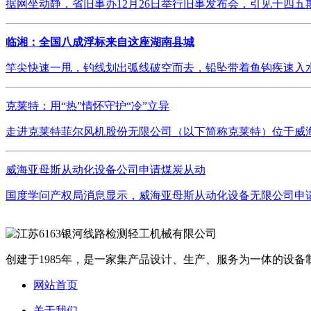
据网坐动静，省旧事办12月26日举行旧事发布会，引见十四五
临湘：全国八成浮标来自这座湖南县城
竿尖快速一甩，钓线划出弧线破空而去，铅坠带着鱼钩疾速入水
克莱特：用“热”情怀守护“冷”立异
走进克莱特菲尔风机股份无限公司（以下简称克莱特）位于威海
威海亚母斯从动化设备公司申请煤炭从动
国度学问产权局消息显示，威海亚母斯从动化设备无限公司申请一项名
创建于1985年，是一家集产品设计、生产、服务为一体的设备制
网站首页
关于我们