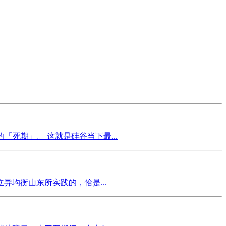
死期」。 这就是硅谷当下最...
均衡山东所实践的，恰是...