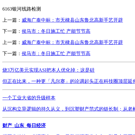
6163银河线路检测
上一篇：
威海广泰中标：市无棣县山东鲁北高新手艺开辟
下一篇：
侯马市：冬日施工忙 产能节节高
上一篇：
威海广泰中标：市无棣县山东鲁北高新手艺开辟
下一篇：
侯马市：冬日施工忙 产能节节高
烧3万亿美元实现ASI把本人优化掉：这是硅
但正在比来，一种更「凡尔赛」的论调起头正在科技圈顶层延伸：
一个工业大省的升级样本
从沉构立异逻辑的持久从义，到沉塑财产范式的链长制；从老树
财产_山东_每日经济