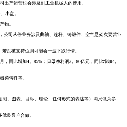
公司出产运营也会涉及到工业机械人的使用。
件、小盘。
轴产物。
21日，公司从停业务涉及曲轴、连杆、铸锻件、空气悬架次要营业
，若跌破支持位则可能会一波下跌行情。
-9月，同比增加4。85%；归母净利润2。80亿元，同比增加4。
速器类铸件等。
预测、图表、目标、理论、任何形式的表述等）均只做为参
多优良客户合做。