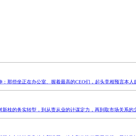
那些坐正在办公室、握着最高的CEO们，起头竞相预言本人的「
新枝的务实转型，到从责从业的计谋定力，再到取市场关系的立异