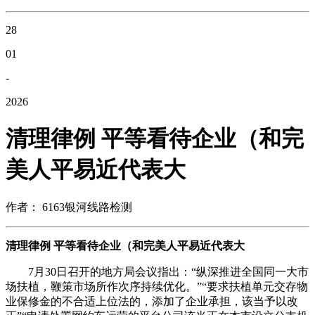
28
01
-
2026
清理律例 平等看待企业（和完
美人平易近代表大
作者： 6163银河线路检测
清理律例 平等看待企业（和完美人平易近代表大
7月30日召开的地方局会议指出：“纵深推进全国同一大市
场扶植，鞭策市场所作次序持续优化。”“要求扶植单元交存物
业保修金的不合适上位法的，添加了企业承担，该当予以改