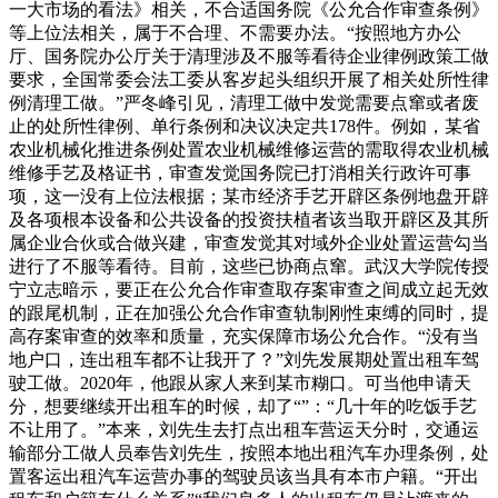
一大市场的看法》相关，不合适国务院《公允合作审查条例》
等上位法相关，属于不合理、不需要办法。“按照地方办公
厅、国务院办公厅关于清理涉及不服等看待企业律例政策工做
要求，全国常委会法工委从客岁起头组织开展了相关处所性律
例清理工做。”严冬峰引见，清理工做中发觉需要点窜或者废
止的处所性律例、单行条例和决议决定共178件。例如，某省
农业机械化推进条例处置农业机械维修运营的需取得农业机械
维修手艺及格证书，审查发觉国务院已打消相关行政许可事
项，这一没有上位法根据；某市经济手艺开辟区条例地盘开辟
及各项根本设备和公共设备的投资扶植者该当取开辟区及其所
属企业合伙或合做兴建，审查发觉其对域外企业处置运营勾当
进行了不服等看待。目前，这些已协商点窜。武汉大学院传授
宁立志暗示，要正在公允合作审查取存案审查之间成立起无效
的跟尾机制，正在加强公允合作审查轨制刚性束缚的同时，提
高存案审查的效率和质量，充实保障市场公允合作。“没有当
地户口，连出租车都不让我开了？”刘先发展期处置出租车驾
驶工做。2020年，他跟从家人来到某市糊口。可当他申请天
分，想要继续开出租车的时候，却了“”：“几十年的吃饭手艺
不让用了。”本来，刘先生去打点出租车营运天分时，交通运
输部分工做人员奉告刘先生，按照本地出租汽车办理条例，处
置客运出租汽车运营办事的驾驶员该当具有本市户籍。“开出