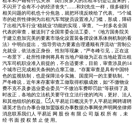
租车和户籍有什么关系”“我们良多人的出租车仍是让渡来的，
不闪开了会有不小的经济丧失”……和刘先生一样，很多碰到
相关问题的司机也十分焦急，就把环境反映给了代表。“5个城
市的处所性律例为出租汽车驾驶员设置准入门槛，形成，障碍
了出租汽车行业‘稳就业’功能的实现，审查。”一封多名全国
代表的审查，被送到了全国常委会法工委。“《地方国务院关
于建立愈加完美的要素市场化设置装备摆设体系体例机制的看
法》中明白提出，‘指导劳动力要素合理通顺有序流动’‘营制公
允就业，依法改正身份、性别等现象，”严冬峰引见，正在这
一布景下，处所性律例将具有当地户籍做为正在当地处置出租
汽车司机职业准入前提的，不合适要求，目前，审查涉及的14
个城市已完成相关条例的点窜工做。“存案审查是具有中国特
色的监视轨制，也是保障法令实施、国度同一的主要轨制。”
严冬峰说，近年来存案审查工做取得积极成效，如“不缴物业
费不克不及参选业委会委员”“不缴泊车费即罚款”等获得了及
时改正，各地的立法机关要守住立法行使的鸿沟，更好、法人
和其他组织的权益。
人平易近日概况关于人平易近网聘请聘
请英才告白办事合做加盟版权办事数据办事网坐声明网坐律师
消息联系我们人 平易近 网 股 份 有 限 公 司 版 权 所 有 ，未
经 书 面 授 权 禁 止 使 用。