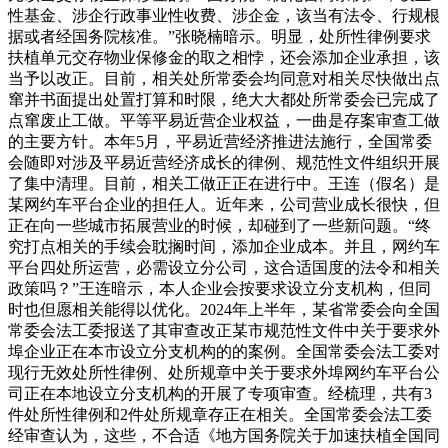
性基金、涉企行政事业性收费、涉企金，该当有法令、行规根
据或者经国务院核准。”张晓楠暗示。明显，处所性律例要求
扶植单元交存物业保修金的取之相悖，还会添加企业承担，该
当予以改正。目前，相关处所常委会均同意对相关尽快做出点
窜并书面提出处置打算和时限，绝大大都处所常委会已完成了
点窜废止工做。平等平易近营企业权益，一曲是存案审查工做
的主要方针。本年5月，平易近营经济推进法施行，全国常委
会随即对涉及平易近营经济成长的律例、规范性文件组织开展
了集中清理。目前，相关工做正正在进行中。王连（假名）是
某网约车平台企业的担任人。近年来，公司营业成长很快，但
正在向一些城市拓展营业的时候，却碰到了一些新问题。“终
究打点相关的手续会耽搁时间，添加企业成本。并且，网约车
平台四处所运营，必需设立分公司，这合适国度的法令和相关
政策吗？”王连暗示，本人企业会按要求设立分支机构，但同
时也但愿相关能得以优化。2024年上半年，某省常委会向全国
常委会法工委报送了其审查改正某市规范性文件中关于要求外
埠企业正在本市设立分支机构的的案例。全国常委会法工委对
现行无效处所性律例、处所规章中关于要求外埠网约车平台公
司正在本地设立分支机构的开展了专项审查。经梳理，共有3
件处所性律例和2件处所规章存正在相关。全国常委会法工委
经审查认为，这些，不合适《地方国务院关于加速扶植全国同