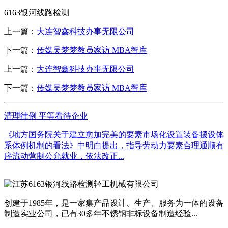
6163银河线路检测
上一篇：
大连智鑫科技办事无限公司
下一篇：
传媒吴梦梦教员家访 MBA智库
上一篇：
大连智鑫科技办事无限公司
下一篇：
传媒吴梦梦教员家访 MBA智库
清理律例 平等看待企业
《地方国务院关于建立愈加完美的要素市场化设置装备摆设体
系体例机制的看法》中明白提出，指导劳动力要素合理通顺有
序流动营制公允就业，依法改正...
创建于1985年，是一家集产品设计、生产、服务为一体的设备
制造实业公司，已有30多年不锈钢非标设备制造经验...