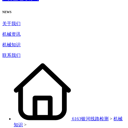
NEWS
关于我们
机械资讯
机械知识
联系我们
6163银河线路检测
>
机械
知识
>