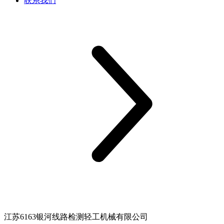
联系我们
江苏6163银河线路检测轻工机械有限公司