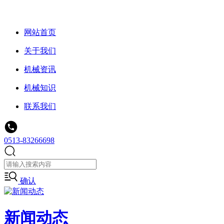
网站首页
关于我们
机械资讯
机械知识
联系我们
0513-83266698
确认
新闻动态