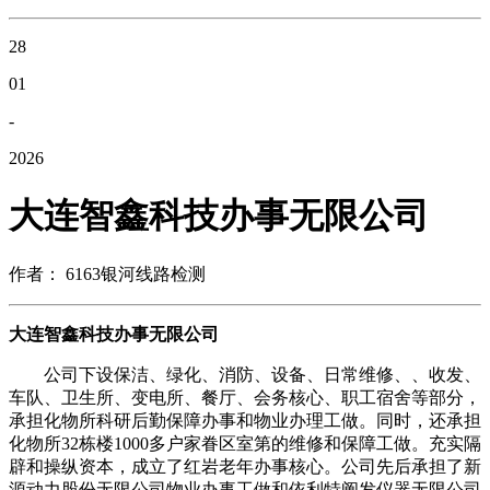
28
01
-
2026
大连智鑫科技办事无限公司
作者： 6163银河线路检测
大连智鑫科技办事无限公司
公司下设保洁、绿化、消防、设备、日常维修、、收发、
车队、卫生所、变电所、餐厅、会务核心、职工宿舍等部分，
承担化物所科研后勤保障办事和物业办理工做。同时，还承担
化物所32栋楼1000多户家眷区室第的维修和保障工做。充实隔
辟和操纵资本，成立了红岩老年办事核心。公司先后承担了新
源动力股份无限公司物业办事工做和依利特阐发仪器无限公司