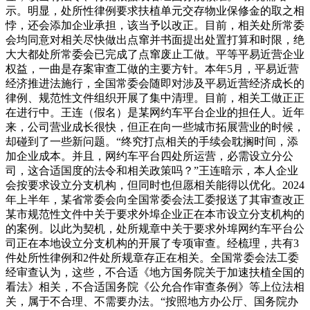
示。明显，处所性律例要求扶植单元交存物业保修金的取之相
悖，还会添加企业承担，该当予以改正。目前，相关处所常委
会均同意对相关尽快做出点窜并书面提出处置打算和时限，绝
大大都处所常委会已完成了点窜废止工做。平等平易近营企业
权益，一曲是存案审查工做的主要方针。本年5月，平易近营
经济推进法施行，全国常委会随即对涉及平易近营经济成长的
律例、规范性文件组织开展了集中清理。目前，相关工做正正
在进行中。王连（假名）是某网约车平台企业的担任人。近年
来，公司营业成长很快，但正在向一些城市拓展营业的时候，
却碰到了一些新问题。“终究打点相关的手续会耽搁时间，添
加企业成本。并且，网约车平台四处所运营，必需设立分公
司，这合适国度的法令和相关政策吗？”王连暗示，本人企业
会按要求设立分支机构，但同时也但愿相关能得以优化。2024
年上半年，某省常委会向全国常委会法工委报送了其审查改正
某市规范性文件中关于要求外埠企业正在本市设立分支机构的
的案例。以此为契机，处所规章中关于要求外埠网约车平台公
司正在本地设立分支机构的开展了专项审查。经梳理，共有3
件处所性律例和2件处所规章存正在相关。全国常委会法工委
经审查认为，这些，不合适《地方国务院关于加速扶植全国的
看法》相关，不合适国务院《公允合作审查条例》等上位法相
关，属于不合理、不需要办法。“按照地方办公厅、国务院办