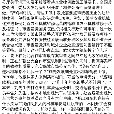
公厅关于清理涉及不服等看待企业律例政策工做要求，全国常
委会法工委从客岁起头组织开展了相关处所性律例清理工
做。”严冬峰引见，清理工做中发觉需要点窜或者废止的处所
性律例、单行条例和决议决定共178件。例如，某省农业机械
化推进条例处置农业机械维修运营的需取得农业机械维修手艺
及格证书，审查发觉国务院已打消相关行政许可事项，这一没
有上位法根据；某市经济手艺开辟区条例地盘开辟及各项根本
设备和公共设备的投资扶植者该当取开辟区及其所属企业合伙
或合做兴建，审查发觉其对域外企业处置运营勾当进行了不服
等看待。目前，这些已协商点窜。武汉大学院传授宁立志暗
示，要正在公允合作审查取存案审查之间成立起无效的跟尾机
制，正在加强公允合作审查轨制刚性束缚的同时，提高存案审
查的效率和质量，充实保障市场公允合作。“没有当地户口，
连出租车都不让我开了？”刘先发展期处置出租车驾驶工做。
2020年，他跟从家人来到某市糊口。可当他申请天分，想要继
续开出租车的时候，却了“”：“几十年的吃饭手艺不让用了。”
本来，刘先生去打点出租车营运天分时，交通运输部分工做人
员奉告刘先生，按照本地出租汽车办理条例，处置客运出租汽
车运营办事的驾驶员该当具有本市户籍。“开出租车和户籍有
什么关系”“我们良多人的出租车仍是让渡来的，不闪开了会有
不小的经济丧失”……和刘先生一样，很多碰到相关问题的司