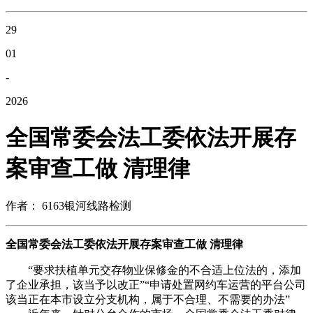
29
01
-
2026
全国常委会法工委依法开展存
案审查工做 清理律
作者： 6163银河线路检测
全国常委会法工委依法开展存案审查工做 清理律
“要求扶植单元交存物业保修金的不合适上位法的，添加
了企业承担，该当予以改正”“申请处置网约车运营的平台公司
该当正在本市设立分支机构，属于不合理、不需要的办法”