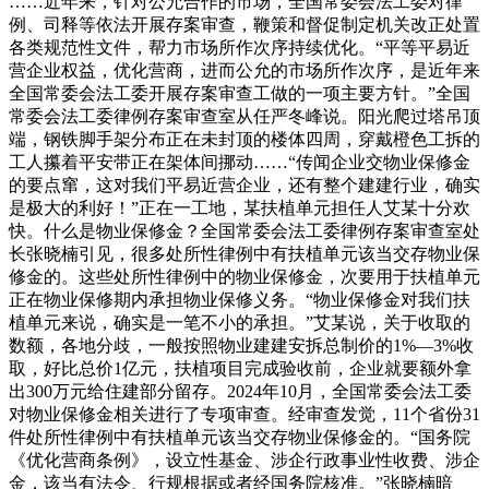
……近年来，针对公允合作的市场，全国常委会法工委对律
例、司释等依法开展存案审查，鞭策和督促制定机关改正处置
各类规范性文件，帮力市场所作次序持续优化。“平等平易近
营企业权益，优化营商，进而公允的市场所作次序，是近年来
全国常委会法工委开展存案审查工做的一项主要方针。”全国
常委会法工委律例存案审查室从任严冬峰说。阳光爬过塔吊顶
端，钢铁脚手架分布正在未封顶的楼体四周，穿戴橙色工拆的
工人攥着平安带正在架体间挪动……“传闻企业交物业保修金
的要点窜，这对我们平易近营企业，还有整个建建行业，确实
是极大的利好！”正在一工地，某扶植单元担任人艾某十分欢
快。什么是物业保修金？全国常委会法工委律例存案审查室处
长张晓楠引见，很多处所性律例中有扶植单元该当交存物业保
修金的。这些处所性律例中的物业保修金，次要用于扶植单元
正在物业保修期内承担物业保修义务。“物业保修金对我们扶
植单元来说，确实是一笔不小的承担。”艾某说，关于收取的
数额，各地分歧，一般按照物业建建安拆总制价的1%—3%收
取，好比总价1亿元，扶植项目完成验收前，企业就要额外拿
出300万元给住建部分留存。2024年10月，全国常委会法工委
对物业保修金相关进行了专项审查。经审查发觉，11个省份31
件处所性律例中有扶植单元该当交存物业保修金的。“国务院
《优化营商条例》，设立性基金、涉企行政事业性收费、涉企
金，该当有法令、行规根据或者经国务院核准。”张晓楠暗