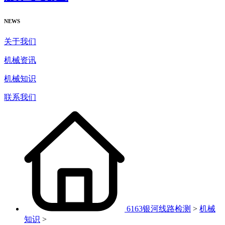
NEWS
关于我们
机械资讯
机械知识
联系我们
6163银河线路检测
>
机械
知识
>