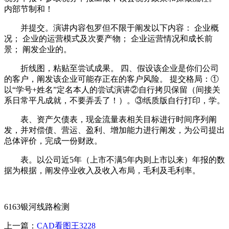
内部节制和！
并提交。演讲内容包罗但不限于阐发以下内容： 企业概
况； 企业的运营模式及次要产物； 企业运营情况和成长前
景； 阐发企业的。
折线图，粘贴至尝试成果。 四、假设该企业是你们公司
的客户，阐发该企业可能存正在的客户风险。 提交格局：①
以“学号+姓名”定名本人的尝试演讲②自行拷贝保留（间接关
系日常平凡成就，不要弄丢了！）。③纸质版自行打印，学。
表、资产欠债表，现金流量表相关目标进行时间序列阐
发，并对偿债、营运、盈利、增加能力进行阐发，为公司提出
总体评价，完成一份财政。
表。以公司近5年（上市不满5年内则上市以来）年报的数
据为根据，阐发停业收入及收入布局，毛利及毛利率。
6163银河线路检测
上一篇：
CAD看图王3228