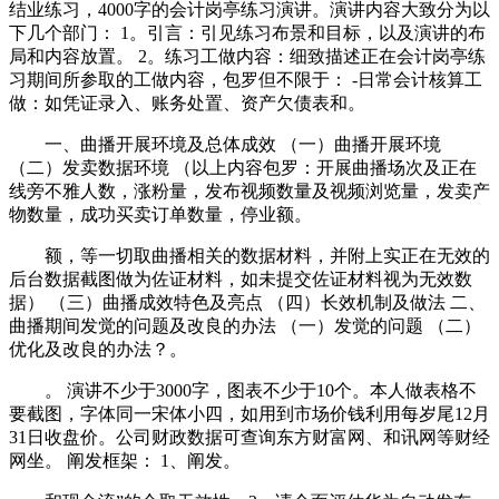
结业练习，4000字的会计岗亭练习演讲。演讲内容大致分为以
下几个部门： 1。引言：引见练习布景和目标，以及演讲的布
局和内容放置。 2。练习工做内容：细致描述正在会计岗亭练
习期间所参取的工做内容，包罗但不限于： -日常会计核算工
做：如凭证录入、账务处置、资产欠债表和。
一、曲播开展环境及总体成效 （一）曲播开展环境
（二）发卖数据环境 （以上内容包罗：开展曲播场次及正在
线旁不雅人数，涨粉量，发布视频数量及视频浏览量，发卖产
物数量，成功买卖订单数量，停业额。
额，等一切取曲播相关的数据材料，并附上实正在无效的
后台数据截图做为佐证材料，如未提交佐证材料视为无效数
据） （三）曲播成效特色及亮点 （四）长效机制及做法 二、
曲播期间发觉的问题及改良的办法 （一）发觉的问题 （二）
优化及改良的办法？。
。 演讲不少于3000字，图表不少于10个。本人做表格不
要截图，字体同一宋体小四，如用到市场价钱利用每岁尾12月
31日收盘价。公司财政数据可查询东方财富网、和讯网等财经
网坐。 阐发框架： 1、阐发。