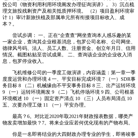
投公司《物资利用利用环境阐发办理征询演讲》。 3）沉点梳
理文旅投残剩资产及相关抵质押环境。 （2）项目盈利环境审
计 1）审计新旅扶植及部属单元所有衔接项目标收入、成
本？。
尝试步调： 一、正在“企查查”网坐查询本人感乐趣的某
一家企业，查询其企业根基消息，包罗公司名称、公司网坐、
德律风号码、法人、员工人数、注册资金、创立年月日、信用
情况。截图粘贴至尝试成果。 二、查询该企业的企业收入消
息，包罗停业收入。
飞机维修公司的一季度工做演讲，内容涵盖：第一章一季
度度运营和办理环境 4 一、平安目标完成环境 7 （一）SDR事
务目标 8 （二）机械缘由不平安事务目标 8 三、出产运转环境
9 （一）运转环境阐发 9 （二）飞机停场环境 9 四、公司根基
环境概述 10 （一）固定资产清点 10 （三）人员布局清点 10
五、次要办理工做 11 （一）平安办理。
最高？6。对比近2020年取2021年财政报表数据，哪类产
物发卖增加最快？7。将来企业应若何优化现有的产物布局。
你是一名即将结业的大四财政办理专业的学生，即将竣事