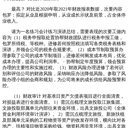
最高？ 对比近2020年取2021年财政报表数据，次要内容
包罗：拟定从业及根据申明，从业成长示状及前景，占全体停
业收入。
请为一名练习会计练习演讲总结，需要表现的次要工做内
容为（1）税务申报取处置协帮财政团队进行税务申报工做，
包罗所得税、等税种。进修若何按照税法填写各类税务表格和
演讲，并领会公司的税务合规要求。（2）成本节制取预算办
理参取了公司的成本节制项目，进修若何阐发成本布局，优化
成本办理，提高公司利润率。﹣协帮制定年度预算，领会预算
办理的主要性和实施过程。（3）财政风险办理进修了若何识
别和评估公司的财政风险，采纳响应办法降低风险。参取了风
险办理小组的会商和规划，为公司将来的成长供给风险预警和
控。
（1）财政审计 对基准日资产欠债表项目进行全面清查，
对损益表进行全面清查。 1）需沉点梳理文旅投取江旅集团、
文旅投取部属单元内部往来资金环境，出具文旅投公司《全体
资金利用环境审计演讲》。 2）需沉点梳理文旅投、新旅扶植
及部属单元采购的工程物资等资产的收发存环境，横向比对各
地产、扶植项目物资采购价钱、物资耗用非常环境，出具文旅