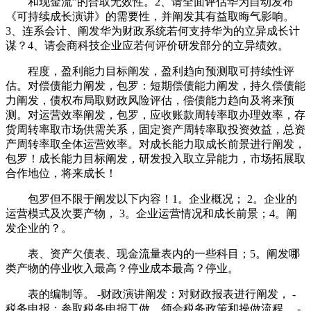
和现金流”的合取无效性。2、请全面评估华为自动发布
《可持续成长演讲》的需要性，并阐发其有益取晦气影响。
3、连系会计、阐发华为财政系统若何支持华为的立异成长计
谋？4、请会商科技企业应若何评价研发部分的立异绩效。
程度，盈利能力目标阐发，盈利趋向预测取可持续性评
估。对偿债能力阐发，包罗：短期偿债能力阐发，持久偿债能
力阐发，债权布局取财政风险评估，偿债能力趋向及将来预
测。对运营效率阐发，包罗，应收账款周转率取办理效率，存
货周转率取市场供需关系，固定资产周转率取投资效益，总资
产周转率取全体运营效率。对成长能力取成长前景进行阐发，
包罗！成长能力目标阐发，研发投入取立异能力，市场拓展取
合作地位，将来成长！
包罗但不限于阐发以下内容！1。企业概况； 2。企业的
运营模式及次要产物， 3。企业运营情况和成长前景；4。阐
发企业的？。
表、资产欠债表、现金流量表内的一些科目；5。阐发哪
类产物的停业收入最高？停业成本最高？停业。
表的编制等。 -财政演讲阐发：对财政报表进行阐发， -
税务申报：参取税务申报工做，领会税务政策和操做流程。 -