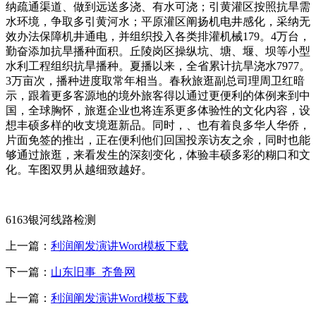
纳疏通渠道、做到远送多浇、有水可浇；引黄灌区按照抗旱需
水环境，争取多引黄河水；平原灌区阐扬机电井感化，采纳无
效办法保障机井通电，并组织投入各类排灌机械179。4万台，
勤奋添加抗旱播种面积。丘陵岗区操纵坑、塘、堰、坝等小型
水利工程组织抗旱播种。夏播以来，全省累计抗旱浇水7977。
3万亩次，播种进度取常年相当。春秋旅逛副总司理周卫红暗
示，跟着更多客源地的境外旅客得以通过更便利的体例来到中
国，全球胸怀，旅逛企业也将连系更多体验性的文化内容，设
想丰硕多样的收支境逛新品。同时，、也有着良多华人华侨，
片面免签的推出，正在便利他们回国投亲访友之余，同时也能
够通过旅逛，来看发生的深刻变化，体验丰硕多彩的糊口和文
化。车图双男从越细致越好。
6163银河线路检测
上一篇：
利润阐发演讲Word模板下载
下一篇：
山东旧事_齐鲁网
上一篇：
利润阐发演讲Word模板下载