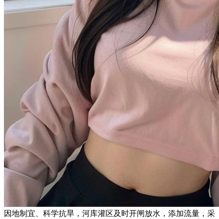
因地制宜、科学抗旱，河库灌区及时开闸放水，添加流量，采