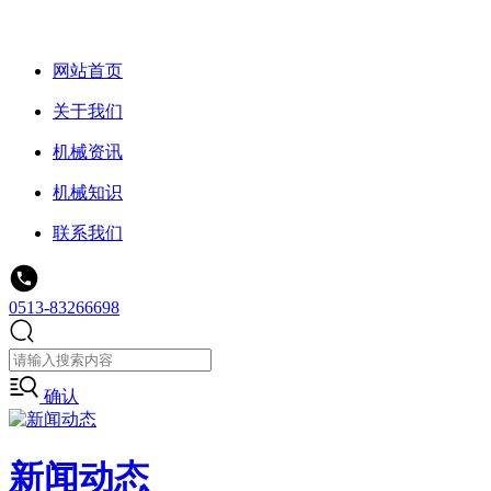
网站首页
关于我们
机械资讯
机械知识
联系我们
0513-83266698
确认
新闻动态