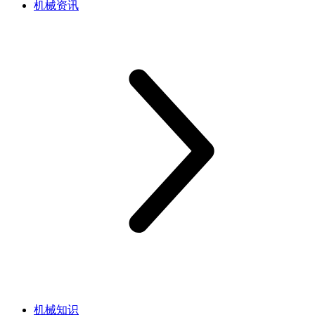
机械资讯
机械知识