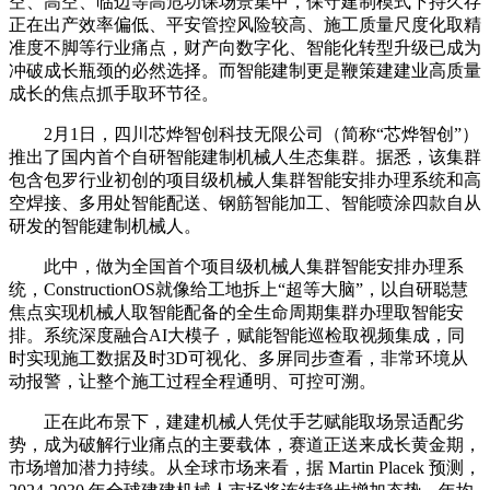
空、高空、临边等高危功课场景集中，保守建制模式下持久存
正在出产效率偏低、平安管控风险较高、施工质量尺度化取精
准度不脚等行业痛点，财产向数字化、智能化转型升级已成为
冲破成长瓶颈的必然选择。而智能建制更是鞭策建建业高质量
成长的焦点抓手取环节径。
2月1日，四川芯烨智创科技无限公司（简称“芯烨智创”）
推出了国内首个自研智能建制机械人生态集群。据悉，该集群
包含包罗行业初创的项目级机械人集群智能安排办理系统和高
空焊接、多用处智能配送、钢筋智能加工、智能喷涂四款自从
研发的智能建制机械人。
此中，做为全国首个项目级机械人集群智能安排办理系
统，ConstructionOS就像给工地拆上“超等大脑”，以自研聪慧
焦点实现机械人取智能配备的全生命周期集群办理取智能安
排。系统深度融合AI大模子，赋能智能巡检取视频集成，同
时实现施工数据及时3D可视化、多屏同步查看，非常环境从
动报警，让整个施工过程全程通明、可控可溯。
正在此布景下，建建机械人凭仗手艺赋能取场景适配劣
势，成为破解行业痛点的主要载体，赛道正送来成长黄金期，
市场增加潜力持续。从全球市场来看，据 Martin Placek 预测，