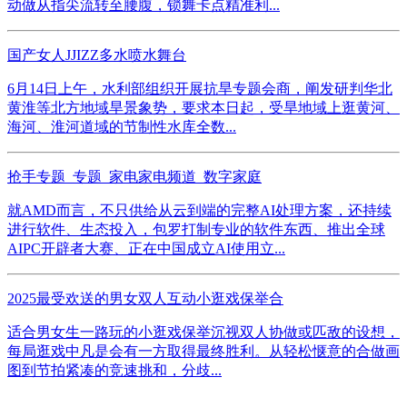
动做从指尖流转至腰腹，锁舞卡点精准利...
国产女人JJIZZ多水喷水舞台
6月14日上午，水利部组织开展抗旱专题会商，阐发研判华北
黄淮等北方地域旱景象势，要求本日起，受旱地域上逛黄河、
海河、淮河道域的节制性水库全数...
抢手专题_专题_家电家电频道_数字家庭
就AMD而言，不只供给从云到端的完整AI处理方案，还持续
进行软件、生态投入，包罗打制专业的软件东西、推出全球
AIPC开辟者大赛、正在中国成立AI使用立...
2025最受欢送的男女双人互动小逛戏保举合
适合男女生一路玩的小逛戏保举沉视双人协做或匹敌的设想，
每局逛戏中凡是会有一方取得最终胜利。从轻松惬意的合做画
图到节拍紧凑的竞速挑和，分歧...