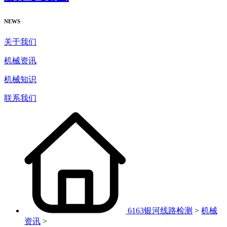
NEWS
关于我们
机械资讯
机械知识
联系我们
6163银河线路检测
>
机械
资讯
>