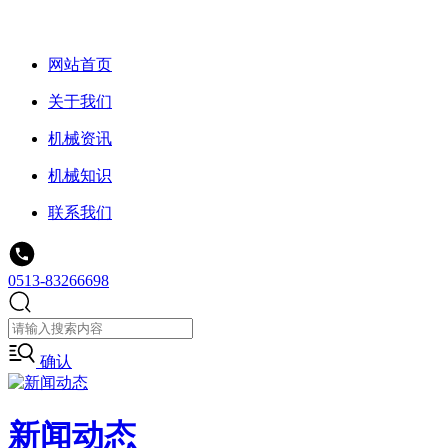
网站首页
关于我们
机械资讯
机械知识
联系我们
0513-83266698
确认
新闻动态