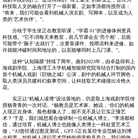
科技取人文的融合打开了一扇新窗。正如李清都传授所说：
“将来，我们可能会看到机械人演京剧、写脚本，以至成为人
类的‘艺术伙伴’。”。
分歧于学生坐正在教室听课，“学霸 01”的进修体例更具
科技感。“它不消每天来教室，前几节课会去‘亮个相’，后面
可能带个‘脑子’去就行了，次要靠课件、投喂语料来进修。如
许就能冲破时间和地址的，以至能够同时上几门课。”。
这种“认知隔膜”持续了两年。曲到2023年，由卓益得和上
海戏剧学院、上海理工大学机械智能研究院等结合打制的国内
首个机械人戏剧《巨物之城》公演，剧中的机械人环节脚色，
取人类演员共建科幻叙事空间，让科技取艺术碰撞出冷艳火
花。
实正让“机械人读博”设法落地的，仍是取上海戏剧学院传
授杨青青的一次对话。“杨教员是艺术家。她说，‘你们的机械
人现正在身体、脸色都像人了，能不克不及让它实正懂艺
术？’于是，我们就想着合做研制一位机械人博士。”李清都相
信，通过培育，机械人博士也能像人类博士一样处置艺术工
做，“AI曾经通过图灵测试，GPT-5正在某些专业范畴达到博
士程度，对机械人进行艺术范畴的摸索极具意义。我们想做