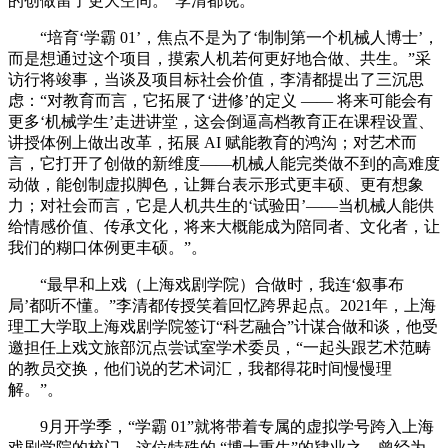
的创做留了更大空间。”李清都说。
“培育‘学霸 01’，焦点不是为了‘制制第一个机械人博士’，
而是想通过这个项目，摸索人机若何更好地合做、共生。”采
访行将竣事，当谈及项目标社会价值，李清都提出了三沉思
虑：“对教育而言，它拓展了‘进修’的定义 —— 将来可能会有
更多‘机械学生’走进讲堂，这会倒逼高档教育正在课程设置、
讲授体例上做出改革，拓展 AI 赋能教育的鸿沟；对艺术而
言，它打开了创做的新维度——机械人能完类做不到的高难度
动做，能创制虚拟脚色，让舞台表示形式更丰硕、更有想象
力；对社会而言，它是人机共生的‘试验田’——当机械人能供
给情感价值、传承文化，将来大概能成为陪同者、文化者，让
我们的糊口体例更丰硕。”。
“最早和上戏（上海戏剧学院）合做时，我连‘叙事布
局’都听不懂。”李清都传授笑着回忆跨界起点。2021年，上海
理工大学取上海戏剧学院签订“科艺融合”计谋合做和谈，他受
邀担任上戏文旅部沉点尝试室学术委员，“一起头跟艺术范畴
的教员交换，他们说的艺术词汇，我都得花时间慢慢理
解。”。
9月开学季，“学霸 01”就将带着专属的虚拟学号跨入上海
戏剧学院的校门。这位特殊的 “博士重生”的肄业之，曾经为