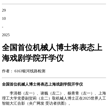
29
10
-
2025
全国首位机械人博士将表态上
海戏剧学院开学仪
作者： 6163银河线路检测
全国首位机械人博士将表态上海戏剧学院开学仪
李清都（左一）、谢巍（左二）、杨青青（左一）、上海
理工大学党委副贺莉（左二）取机械人博士正在2025世界人工
智能大汇合影（央广网发 受访者供图）。