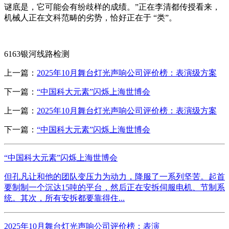
谜底是，它可能会有纷歧样的成绩。”正在李清都传授看来，
机械人正在文科范畴的劣势，恰好正在于 “类”。
6163银河线路检测
上一篇：
2025年10月舞台灯光声响公司评价榜：表演级方案
下一篇：
“中国科大元素”闪烁上海世博会
上一篇：
2025年10月舞台灯光声响公司评价榜：表演级方案
下一篇：
“中国科大元素”闪烁上海世博会
“中国科大元素”闪烁上海世博会
但孔凡让和他的团队变压力为动力，降服了一系列坚苦。起首
要制制一个沉达15吨的平台，然后正在安拆伺服电机、节制系
统。其次，所有安拆都要靠得住...
2025年10月舞台灯光声响公司评价榜：表演